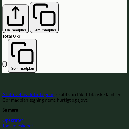
Del madplan
Gem madplan
Total
0 kr
Gem madplan
AI-drevet madplanlægning
skabt specifikt til danske familier.
Gør madplanlægning nemt, hurtigt og sjovt.
Se mere
Opskrifter
Tøm køleskabet