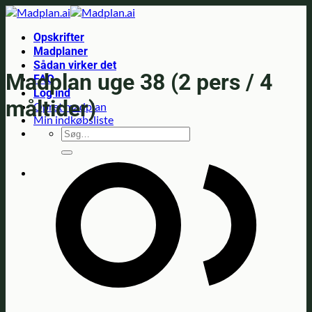
Fortsæt
til
Opskrifter
indhold
Madplaner
Sådan virker det
Madplan uge 38 (2 pers / 4
FAQ
Log ind
måltider)
Opret madplan
Min indkøbsliste
Søg
efter: