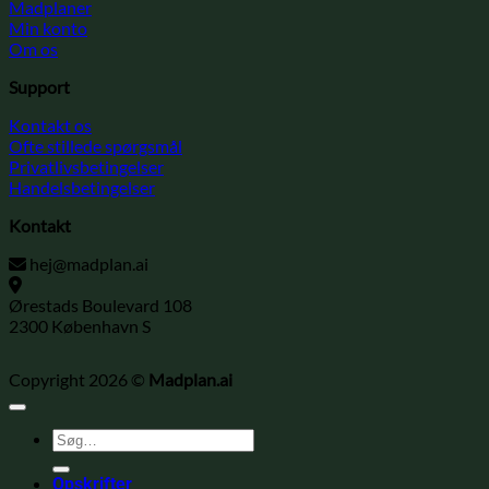
Madplaner
Min konto
Om os
Support
Kontakt os
Ofte stillede spørgsmål
Privatlivsbetingelser
Handelsbetingelser
Kontakt
hej@madplan.ai
Ørestads Boulevard 108
2300 København S
Copyright 2026 ©
Madplan.ai
Søg
efter:
Opskrifter