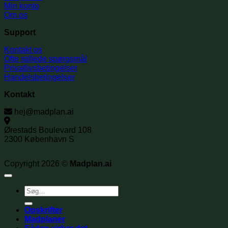
Min konto
Om os
Support
Kontakt os
Ofte stillede spørgsmål
Privatlivsbetingelser
Handelsbetingelser
Kontakt
hej@madplan.ai
Ørestads Boulevard 108
2300 København S
Copyright 2026 ©
Madplan.ai
Søg
efter:
Opskrifter
Madplaner