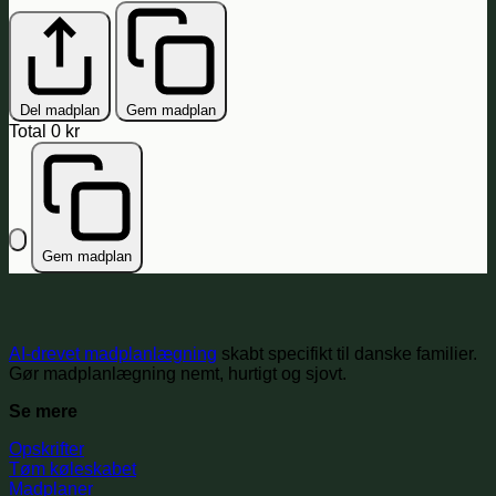
Del madplan
Gem madplan
Total
0 kr
Gem madplan
AI-drevet madplanlægning
skabt specifikt til danske familier.
Gør madplanlægning nemt, hurtigt og sjovt.
Se mere
Opskrifter
Tøm køleskabet
Madplaner