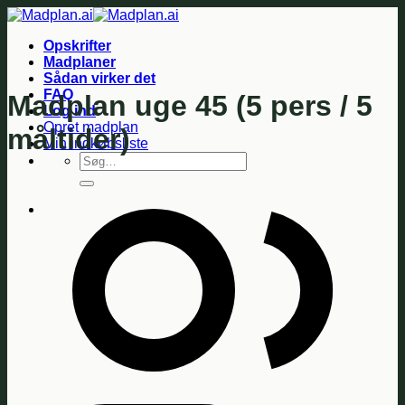
Fortsæt
til
Opskrifter
indhold
Madplaner
Sådan virker det
FAQ
Madplan uge 45 (5 pers / 5
Log ind
Opret madplan
måltider)
Min indkøbsliste
Søg
efter: