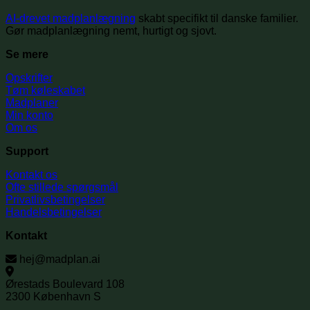
AI-drevet madplanlægning
skabt specifikt til danske familier.
Gør madplanlægning nemt, hurtigt og sjovt.
Se mere
Opskrifter
Tøm køleskabet
Madplaner
Min konto
Om os
Support
Kontakt os
Ofte stillede spørgsmål
Privatlivsbetingelser
Handelsbetingelser
Kontakt
hej@madplan.ai
Ørestads Boulevard 108
2300 København S