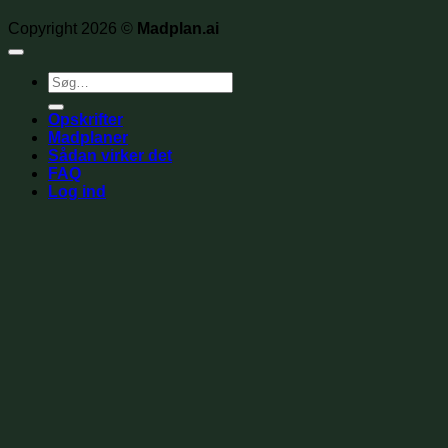
Copyright 2026 ©
Madplan.ai
Søg
efter:
Opskrifter
Madplaner
Sådan virker det
FAQ
Log ind