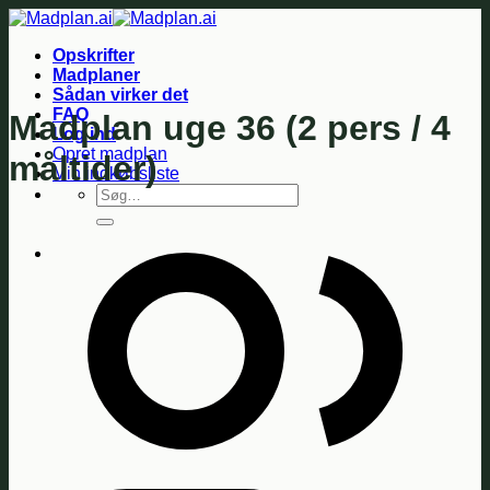
Fortsæt
til
Opskrifter
indhold
Madplaner
Sådan virker det
FAQ
Madplan uge 36 (2 pers / 4
Log ind
Opret madplan
måltider)
Min indkøbsliste
Søg
efter: