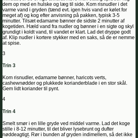
dem op med en hulske og læg til side. Kom risnudler i det
varme vand i gryden (tænd evt. igen hvis vand er kølet for
meget af) og kog efter anvisning på pakken, typisk 3-5
minutter. Tilsæt edamame bønner de sidste 2 minutter af
kogetiden. Hæld vand fra nudler og bønner i en sigte og skyl
grundigt i koldt vand, til vandet er klart. Lad det dryppe godt
af. Klip nudler i kortere stykker med en saks, så de er nemme
at spise.
3
Trin 3
Kom risnudler, edamame bønner, haricots verts,
cashewnødder og plukkede korianderblade i en stor skål.
Gem lidt koriander til pynt.
4
Trin 4
Smelt smør i en lille gryde ved middel varme. Lad det koge
stille i 8-12 minutter, til det bliver lysebrunt og dufter
nøddeagtigt. Rør i bunden af gryden indimellem, så det ikke