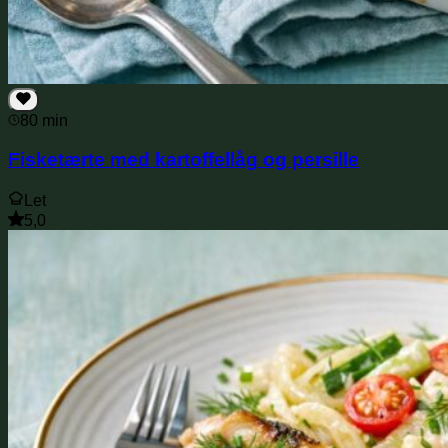
80 min
Fisketærte med kartoffellåg og persille
Let
5,0