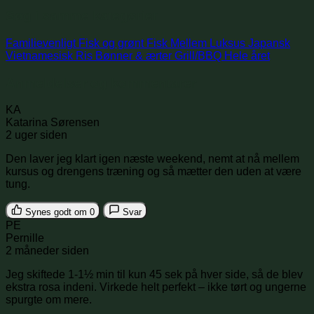
Søg i samme kategorier
Familievenligt
Fisk og grønt
Fisk
Mellem
Luksus
Japansk
Vietnamesisk
Ris
Bønner & ærter
Grill/BBQ
Hele året
Anmeldelser og kommentarer
KA
Katarina Sørensen
2 uger siden
Den laver jeg klart igen næste weekend, nemt at nå mellem
kursus og drengens træning og så mætter den uden at være
tung.
Synes godt om
0
Svar
PE
Pernille
2 måneder siden
Jeg skiftede 1-1½ min til kun 45 sek på hver side, så de blev
ekstra rosa indeni. Virkede helt perfekt – ikke tørt og ungerne
spurgte om mere.