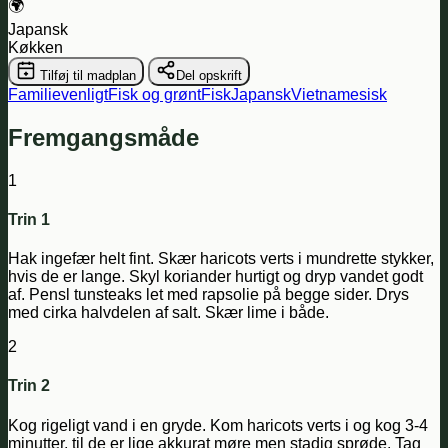
🌍
Japansk
Køkken
Tilføj til madplan
Del opskrift
Familievenligt
Fisk og grønt
Fisk
Japansk
Vietnamesisk
Fremgangsmåde
1
Trin 1
Hak ingefær helt fint. Skær haricots verts i mundrette stykker,
hvis de er lange. Skyl koriander hurtigt og dryp vandet godt
af. Pensl tunsteaks let med rapsolie på begge sider. Drys
med cirka halvdelen af salt. Skær lime i både.
2
Trin 2
Kog rigeligt vand i en gryde. Kom haricots verts i og kog 3-4
minutter, til de er lige akkurat møre men stadig sprøde. Tag