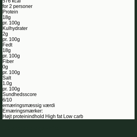
576 kcal
for 2 personer
Protein
18g
pr. 100g
Kulhydrater
2g
pr. 100g
Fedt
18g
pr. 100g
Fiber
0g
pr. 100g
Salt
1.0g
pr. 100g
Sundhedsscore
6/10
ernæringsmæssig værdi
Ernæringsmærker:
Højt proteinindhold
High fat
Low carb
Relaterede opskrifter