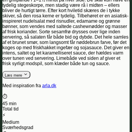
tydelig stegeskorpe, men stadig være rå i midten – ellers
bliver de hurtigt tørre. Efter kort hviletid skæres de i tykke
skiver, så den rosa kerne er tydelig. Tilbehøret er en asiatisk-
inspireret nudelsalat med risnudler, edamame og grønne
bønner, som vendes med saltede cashewnødder og masser
af frisk koriander. Sorte sesamfrø drysses over lige inden
servering, så salaten får både bid og dybde. Det hele samles
af et brunet smør, som langsomt får nøddebrun farve, før det
koges op med friskhakket ingefær og sojasauce. Det giver en
intens, saltet og let karamelliseret sauce, der hældes varm
over tunen ved servering. Limebåde ved siden af giver et
frisk syrligt modspil, som klæder både tun og sauce.
Læs mere
Med inspiration fra
arla.dk
⏱️
45 min
Total tid
⚡
Medium
Sværhedsgrad