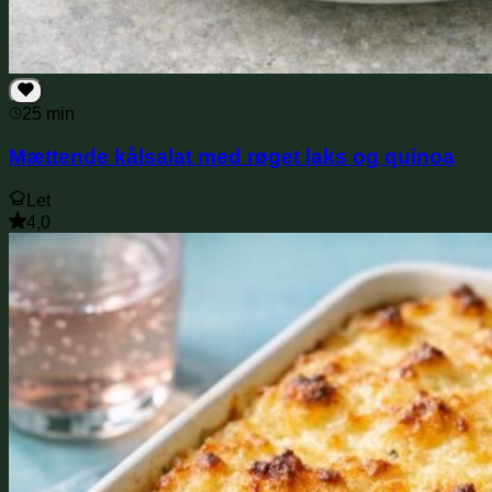
25 min
Mættende kålsalat med røget laks og quinoa
Let
4,0