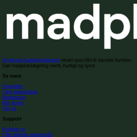
AI-drevet madplanlægning
skabt specifikt til danske familier.
Gør madplanlægning nemt, hurtigt og sjovt.
Se mere
Opskrifter
Tøm køleskabet
Madplaner
Min konto
Om os
Support
Kontakt os
Ofte stillede spørgsmål