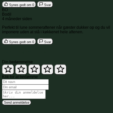
Synes godt om
0
Svar
BO
Bodil
4 måneder siden
Perfekt til lune sommeraftener når gæster dukker op og du vil
imponere uden at stå i køkkenet hele aftenen.
Synes godt om
0
Svar
Skriv en anmeldelse
Din bedømmelse
Klik for at bedømme
Send anmeldelse