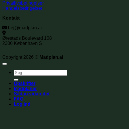
Privatlivsbetingelser
Handelsbetingelser
Kontakt
hej@madplan.ai
Ørestads Boulevard 108
2300 København S
Copyright 2026 ©
Madplan.ai
Søg
efter:
Opskrifter
Madplaner
Sådan virker det
FAQ
Log ind