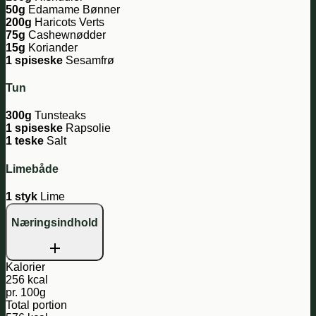
50g
Edamame Bønner
200g
Haricots Verts
75g
Cashewnødder
15g
Koriander
1 spiseske
Sesamfrø
Tun
300g
Tunsteaks
1 spiseske
Rapsolie
1 teske
Salt
Limebåde
1 styk
Lime
Næringsindhold
Kalorier
256 kcal
pr. 100g
Total portion