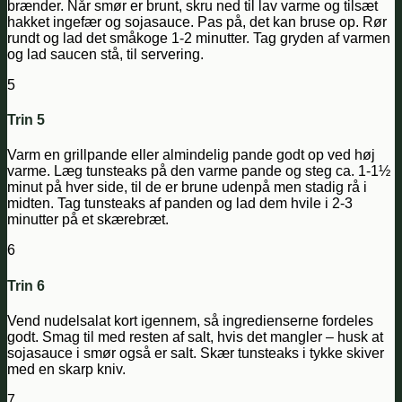
brænder. Når smør er brunt, skru ned til lav varme og tilsæt
hakket ingefær og sojasauce. Pas på, det kan bruse op. Rør
rundt og lad det småkoge 1-2 minutter. Tag gryden af varmen
og lad saucen stå, til servering.
5
Trin 5
Varm en grillpande eller almindelig pande godt op ved høj
varme. Læg tunsteaks på den varme pande og steg ca. 1-1½
minut på hver side, til de er brune udenpå men stadig rå i
midten. Tag tunsteaks af panden og lad dem hvile i 2-3
minutter på et skærebræt.
6
Trin 6
Vend nudelsalat kort igennem, så ingredienserne fordeles
godt. Smag til med resten af salt, hvis det mangler – husk at
sojasauce i smør også er salt. Skær tunsteaks i tykke skiver
med en skarp kniv.
7