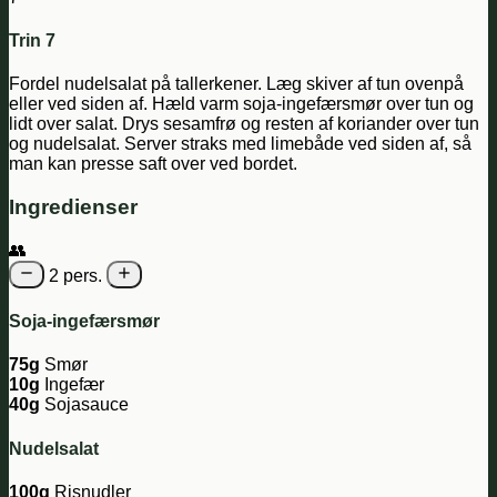
Trin 7
Fordel nudelsalat på tallerkener. Læg skiver af tun ovenpå
eller ved siden af. Hæld varm soja-ingefærsmør over tun og
lidt over salat. Drys sesamfrø og resten af koriander over tun
og nudelsalat. Server straks med limebåde ved siden af, så
man kan presse saft over ved bordet.
Ingredienser
👥
2 pers.
Soja-ingefærsmør
75g
Smør
10g
Ingefær
40g
Sojasauce
Nudelsalat
100g
Risnudler