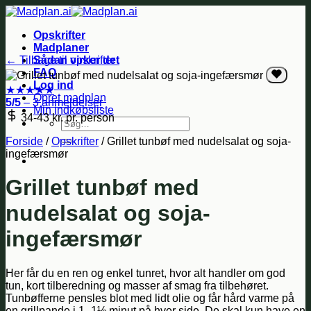
Fortsæt
til
Opskrifter
indhold
Madplaner
← Tilbage til opskrifter
Sådan virker det
FAQ
Log ind
★
★
★
★
★
Opret madplan
5/5
– 3 anmeldelser
Min indkøbsliste
34-43 kr.
pr. person
Søg
efter:
Forside
/
Opskrifter
/
Grillet tunbøf med nudelsalat og soja-
ingefærsmør
Grillet tunbøf med
nudelsalat og soja-
ingefærsmør
Her får du en ren og enkel tunret, hvor alt handler om god
tun, kort tilberedning og masser af smag fra tilbehøret.
Tunbøfferne pensles blot med lidt olie og får hård varme på
en grillpande i 1–1½ minut på hver side. De skal kun have en