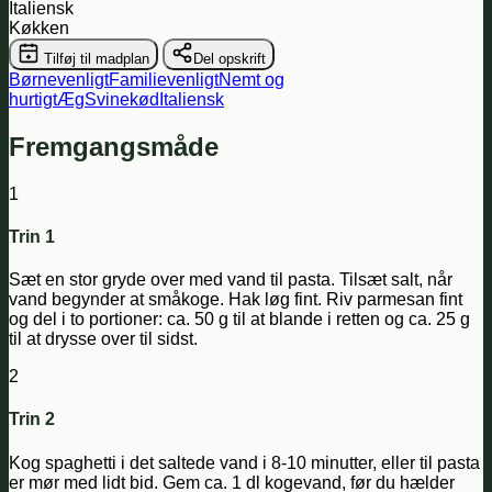
Italiensk
Køkken
Tilføj til madplan
Del opskrift
Børnevenligt
Familievenligt
Nemt og
hurtigt
Æg
Svinekød
Italiensk
Fremgangsmåde
1
Trin 1
Sæt en stor gryde over med vand til pasta. Tilsæt salt, når
vand begynder at småkoge. Hak løg fint. Riv parmesan fint
og del i to portioner: ca. 50 g til at blande i retten og ca. 25 g
til at drysse over til sidst.
2
Trin 2
Kog spaghetti i det saltede vand i 8-10 minutter, eller til pasta
er mør med lidt bid. Gem ca. 1 dl kogevand, før du hælder