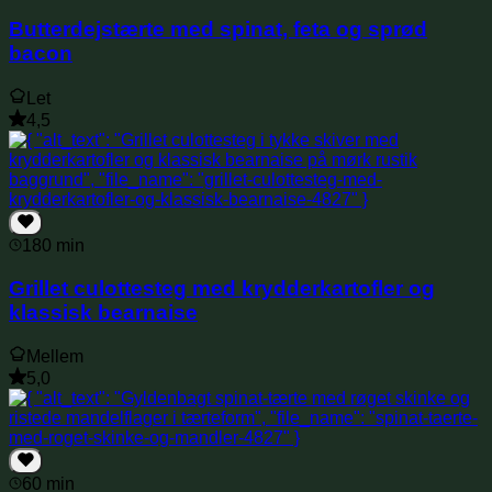
Butterdejs­tærte med spinat, feta og sprød
bacon
Let
4,5
180 min
Grillet culottesteg med krydderkartofler og
klassisk bearnaise
Mellem
5,0
60 min