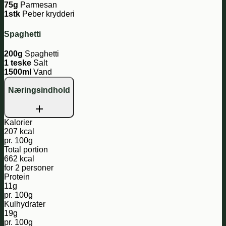
75g
Parmesan
1stk
Peber krydderi
Spaghetti
200g
Spaghetti
1 teske
Salt
1500ml
Vand
Næringsindhold
Kalorier
207 kcal
pr. 100g
Total portion
662 kcal
for 2 personer
Protein
11g
pr. 100g
Kulhydrater
19g
pr. 100g