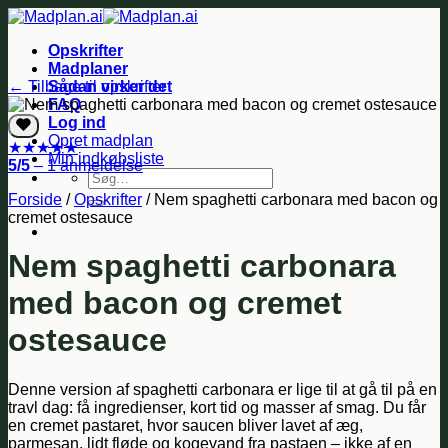
Fortsæt
til
Opskrifter
indhold
Madplaner
← Tilbage til opskrifter
Sådan virker det
FAQ
Log ind
Opret madplan
★
★
★
★
★
Min indkøbsliste
5/5
– 1 anmeldelse
Søg
efter:
Forside
/
Opskrifter
/
Nem spaghetti carbonara med bacon og
cremet ostesauce
Nem spaghetti carbonara
med bacon og cremet
ostesauce
Denne version af spaghetti carbonara er lige til at gå til på en
travl dag: få ingredienser, kort tid og masser af smag. Du får
en cremet pastaret, hvor saucen bliver lavet af æg,
parmesan, lidt fløde og kogevand fra pastaen – ikke af en