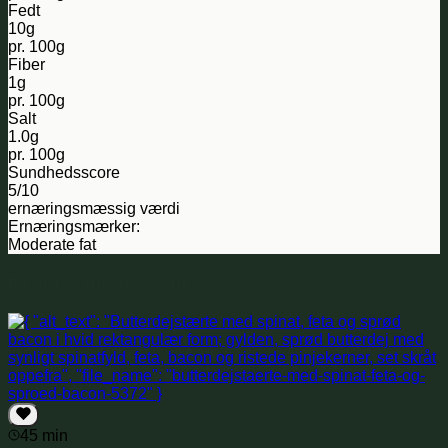
Fedt
10g
pr. 100g
Fiber
1g
pr. 100g
Salt
1.0g
pr. 100g
Sundhedsscore
5/10
ernæringsmæssig værdi
Ernæringsmærker:
Moderate fat
Relaterede opskrifter
45 min