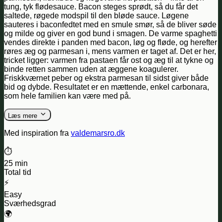
tung, tyk flødesauce. Bacon steges sprødt, så du får det
saltede, røgede modspil til den bløde sauce. Løgene
sauteres i baconfedtet med en smule smør, så de bliver søde
og milde og giver en god bund i smagen. De varme spaghetti
vendes direkte i panden med bacon, løg og fløde, og herefter
røres æg og parmesan i, mens varmen er taget af. Det er her,
tricket ligger: varmen fra pastaen får ost og æg til at tykne og
binde retten sammen uden at æggene koagulerer.
Friskkværnet peber og ekstra parmesan til sidst giver både
bid og dybde. Resultatet er en mættende, enkel carbonara,
som hele familien kan være med på.
Læs mere
Med inspiration fra
valdemarsro.dk
⏱️
25 min
Total tid
⚡
Easy
Sværhedsgrad
🌍