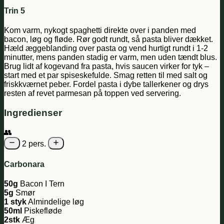
Trin 5
Kom varm, nykogt spaghetti direkte over i panden med
bacon, løg og fløde. Rør godt rundt, så pasta bliver dækket.
Hæld æggeblanding over pasta og vend hurtigt rundt i 1-2
minutter, mens panden stadig er varm, men uden tændt blus.
Brug lidt af kogevand fra pasta, hvis saucen virker for tyk –
start med et par spiseskefulde. Smag retten til med salt og
friskkværnet peber. Fordel pasta i dybe tallerkener og drys
resten af revet parmesan på toppen ved servering.
Ingredienser
👥
2 pers.
Carbonara
50g
Bacon I Tern
5g
Smør
1 styk
Almindelige løg
50ml
Piskefløde
2stk
Æg