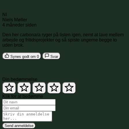
Anmeldelser og kommentarer
NI
Niels Møller
4 måneder siden
Den her carbonara ryger på listen igen, nemt at lave mellem
arbejde og fritidsprojekter og så spiste ungerne begge to
uden brok.
Synes godt om
0
Svar
Skriv en anmeldelse
Din bedømmelse
Klik for at bedømme
Send anmeldelse