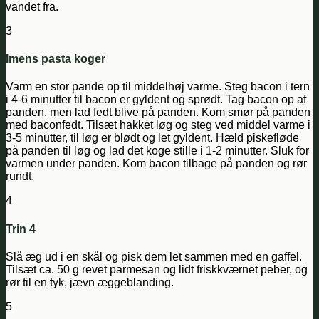
vandet fra.
3
Imens pasta koger
Varm en stor pande op til middelhøj varme. Steg bacon i tern
i 4-6 minutter til bacon er gyldent og sprødt. Tag bacon op af
panden, men lad fedt blive på panden. Kom smør på panden
med baconfedt. Tilsæt hakket løg og steg ved middel varme i
3-5 minutter, til løg er blødt og let gyldent. Hæld piskefløde
på panden til løg og lad det koge stille i 1-2 minutter. Sluk for
varmen under panden. Kom bacon tilbage på panden og rør
rundt.
4
Trin 4
Slå æg ud i en skål og pisk dem let sammen med en gaffel.
Tilsæt ca. 50 g revet parmesan og lidt friskkværnet peber, og
rør til en tyk, jævn æggeblanding.
5