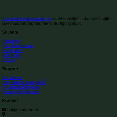
AI-drevet madplanlægning
skabt specifikt til danske familier.
Gør madplanlægning nemt, hurtigt og sjovt.
Se mere
Opskrifter
Tøm køleskabet
Madplaner
Min konto
Om os
Support
Kontakt os
Ofte stillede spørgsmål
Privatlivsbetingelser
Handelsbetingelser
Kontakt
hej@madplan.ai