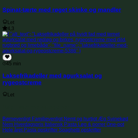
Spinat-tærte med røget skinke og mandler
Let
4,3
45 min
Laksefrikadeller med agurksalat og
rygeostcreme
Let
Søg i samme kategorier
Børnevenligt
Familievenligt
Nemt og hurtigt
Æg
Svinekød
Nem
Hverdagspris
Italiensk
Pasta
Løg & porrer
One-pot
Hele året
Pasta opskrifter
Spaghetti opskrifter