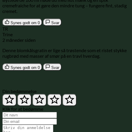
cremefraiche for at gøre den mindre tung – fungere fint, stadig
cremet.
Synes godt om
0
Svar
TR
Trine
2 måneder siden
Denne blomkålsgratin er lige så trøstende som et ristet stykke
rugbrød med masser af smør på en travl hverdag.
Synes godt om
0
Svar
Skriv en anmeldelse
Din bedømmelse
Klik for at bedømme