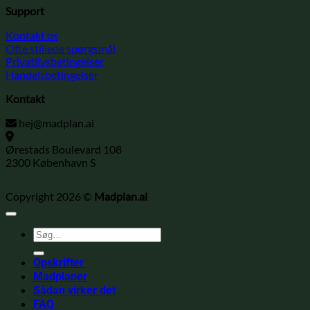
Support
Kontakt os
Ofte stillede spørgsmål
Privatlivsbetingelser
Handelsbetingelser
Kontakt
hej@madplan.ai
Ørestads Boulevard 108
2300 København S
Copyright 2026 ©
Madplan.ai
Søg
efter:
Opskrifter
Madplaner
Sådan virker det
FAQ