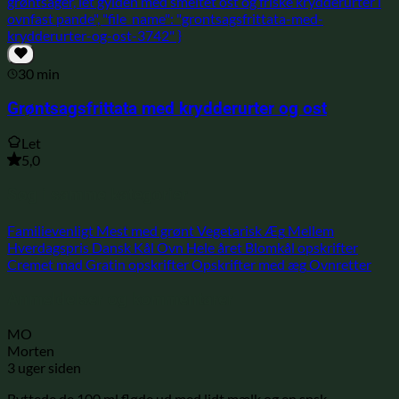
30 min
Grøntsagsfrittata med krydderurter og ost
Let
5,0
Søg i samme kategorier
Familievenligt
Mest med grønt
Vegetarisk
Æg
Mellem
Hverdagspris
Dansk
Kål
Ovn
Hele året
Blomkål opskrifter
Cremet mad
Gratin opskrifter
Opskrifter med æg
Ovnretter
Anmeldelser og kommentarer
MO
Morten
3 uger siden
Byttede de 100 ml fløde ud med lidt mælk og en spsk