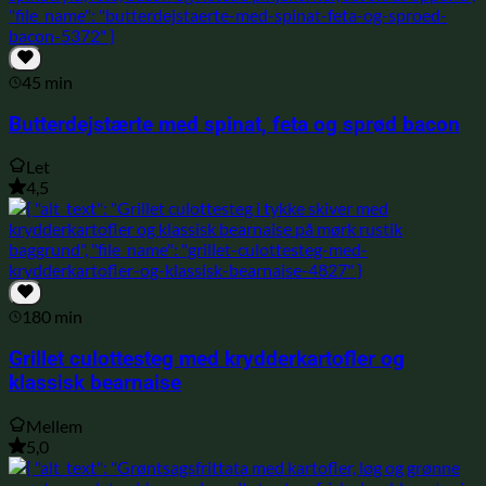
45 min
Butterdejs­tærte med spinat, feta og sprød bacon
Let
4,5
180 min
Grillet culottesteg med krydderkartofler og
klassisk bearnaise
Mellem
5,0