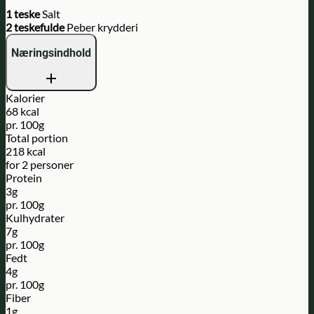
1 teske
Salt
2 teskefulde
Peber krydderi
Næringsindhold
Kalorier
68 kcal
pr. 100g
Total portion
218 kcal
for 2 personer
Protein
3g
pr. 100g
Kulhydrater
7g
pr. 100g
Fedt
4g
pr. 100g
Fiber
1g