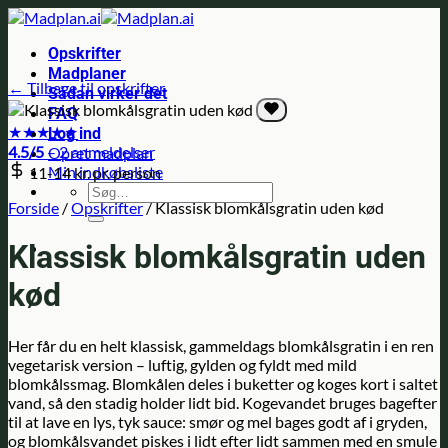
Fortsæt
til
Opskrifter
indhold
Madplaner
← Tilbage til opskrifter
Sådan virker det
FAQ
★
★
★
★
★
Log ind
4.5/5
– 2 anmeldelser
Opret madplan
Min indkøbsliste
11-14 kr.
pr. person
Søg
Forside
/
Opskrifter
/
Klassisk blomkålsgratin uden kød
efter:
Klassisk blomkålsgratin uden
kød
Her får du en helt klassisk, gammeldags blomkålsgratin i en ren
vegetarisk version – luftig, gylden og fyldt med mild
blomkålssmag. Blomkålen deles i buketter og koges kort i saltet
vand, så den stadig holder lidt bid. Kogevandet bruges bagefter
til at lave en lys, tyk sauce: smør og mel bages godt af i gryden,
og blomkålsvandet piskes i lidt efter lidt sammen med en smule