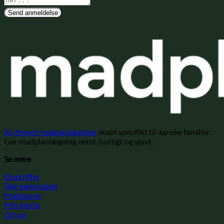
Send anmeldelse
AI-drevet madplanlægning
skabt specifikt til danske familier.
Gør madplanlægning nemt, hurtigt og sjovt.
Se mere
Opskrifter
Tøm køleskabet
Madplaner
Min konto
Om os