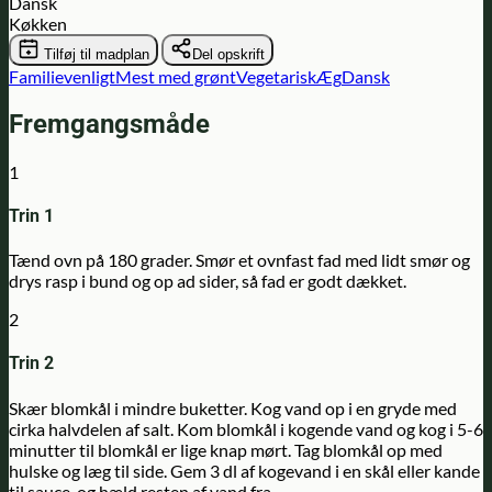
Dansk
Køkken
Tilføj til madplan
Del opskrift
Familievenligt
Mest med grønt
Vegetarisk
Æg
Dansk
Fremgangsmåde
1
Trin 1
Tænd ovn på 180 grader. Smør et ovnfast fad med lidt smør og
drys rasp i bund og op ad sider, så fad er godt dækket.
2
Trin 2
Skær blomkål i mindre buketter. Kog vand op i en gryde med
cirka halvdelen af salt. Kom blomkål i kogende vand og kog i 5-6
minutter til blomkål er lige knap mørt. Tag blomkål op med
hulske og læg til side. Gem 3 dl af kogevand i en skål eller kande
til sauce, og hæld resten af vand fra.