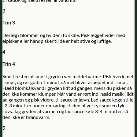
3
Trin 3
Del æg i blommer og hvider i to skåle. Pisk æggehvider med
elpisker eller håndpisker til de er helt stive og luftige.
4
Trin 4
Smelt resten af smør i gryden ved middel varme. Pisk hvedemel
i smør, og rør godt i 1 minut, så mel bliver arbejdet ind i smør.
Hæld blomkålsvand i gryden lidt ad gangen, mens du pisker, så
der ikke kommer klumper. Når vand er rørt ind, hæld mælk i lidt
ad gangen og pisk videre, til sauce er jævn. Lad sauce koge stille
i 2-3 minutter under omrøring, til den bliver tyk som en tyk
sovs. Tag gryden af varmen og lad sauce køle 3-4 minutter, så
den ikke er brandvarm.
5