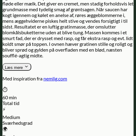
fløde eller mælk. Det giver en cremet, men stadig forholdsvis let
grundmasse med tydelig smag af grøntsagen. Når saucen har
kogt igennem og kølet en anelse af, røres æggeblommerne i,
mens æggehviderne piskes helt stive og vendes forsigtigt i til
sidst. Resultatet er en luftig gratinmasse, der omslutter
blomkålsbuketterne uden at blive tung. Massen kommes i et
smurt fad, der er drysset med rasp, og får ekstra rasp og evt. lidt
koldt smør på toppen. I ovnen hæver gratinen stille og roligt og
bliver sprød og gylden på overfladen med en blød, næsten
soufflé-agtig midte.
Læs mere
Med inspiration fra
nemlig.com
⏱️
60 min
Total tid
⚡
Medium
Sværhedsgrad
🌍