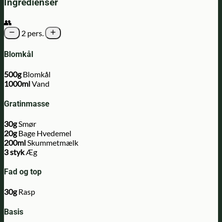
Ingredienser
👥
2 pers.
Blomkål
500g
Blomkål
1000ml
Vand
Gratinmasse
30g
Smør
20g
Bage Hvedemel
200ml
Skummetmælk
3 styk
Æg
Fad og top
30g
Rasp
Basis