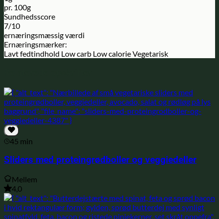
pr. 100g
Sundhedsscore
7/10
ernæringsmæssig værdi
Ernæringsmærker:
Lavt fedtindhold
Low carb
Low calorie
Vegetarisk
Relaterede opskrifter
45 min
Sliders med proteingrødboller og veggiedeller
Mellem
4,0