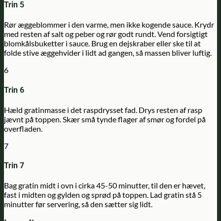
Trin 5
Rør æggeblommer i den varme, men ikke kogende sauce. Krydr
med resten af salt og peber og rør godt rundt. Vend forsigtigt
blomkålsbuketter i sauce. Brug en dejskraber eller ske til at
folde stive æggehvider i lidt ad gangen, så massen bliver luftig.
6
Trin 6
Hæld gratinmasse i det raspdrysset fad. Drys resten af rasp
jævnt på toppen. Skær små tynde flager af smør og fordel på
overfladen.
7
Trin 7
Bag gratin midt i ovn i cirka 45-50 minutter, til den er hævet,
fast i midten og gylden og sprød på toppen. Lad gratin stå 5
minutter før servering, så den sætter sig lidt.