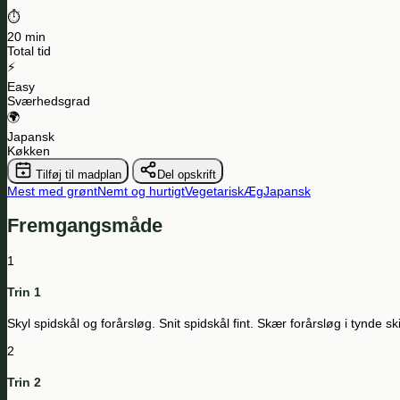
⏱️
20 min
Total tid
⚡
Easy
Sværhedsgrad
🌍
Japansk
Køkken
Tilføj til madplan
Del opskrift
Mest med grønt
Nemt og hurtigt
Vegetarisk
Æg
Japansk
Fremgangsmåde
1
Trin 1
Skyl spidskål og forårsløg. Snit spidskål fint. Skær forårsløg i tynde sk
2
Trin 2