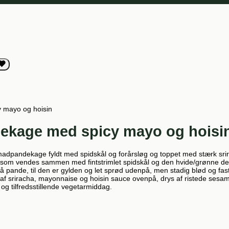
 mayo og hoisin
ekage med spicy mayo og hoisi
madpandekage fyldt med spidskål og forårsløg og toppet med stærk sri
 som vendes sammen med fintstrimlet spidskål og den hvide/grønne del 
ande, til den er gylden og let sprød udenpå, men stadig blød og fast i 
ber af sriracha, mayonnaise og hoisin sauce ovenpå, drys af ristede ses
g og tilfredsstillende vegetarmiddag.