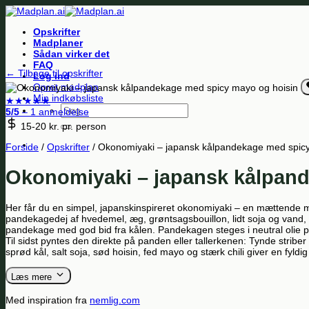
Fortsæt
til
Opskrifter
indhold
Madplaner
Sådan virker det
FAQ
← Tilbage til opskrifter
Log ind
Opret madplan
Min indkøbsliste
★
★
★
★
★
Søg
5/5
– 1 anmeldelse
efter:
15-20 kr.
pr. person
Forside
/
Opskrifter
/
Okonomiyaki – japansk kålpandekage med spicy
Okonomiyaki – japansk kålpand
Her får du en simpel, japanskinspireret okonomiyaki – en mættende 
pandekagedej af hvedemel, æg, grøntsagsbouillon, lidt soja og vand,
pandekage med god bid fra kålen. Pandekagen steges i neutral olie på p
Til sidst pyntes den direkte på panden eller tallerkenen: Tynde stri
sprød kål, salt soja, sød hoisin, fed mayo og stærk chili giver en fyldi
Læs mere
Med inspiration fra
nemlig.com