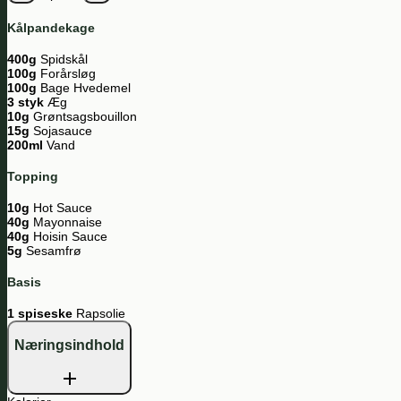
Kålpandekage
400g
Spidskål
100g
Forårsløg
100g
Bage Hvedemel
3 styk
Æg
10g
Grøntsagsbouillon
15g
Sojasauce
200ml
Vand
Topping
10g
Hot Sauce
40g
Mayonnaise
40g
Hoisin Sauce
5g
Sesamfrø
Basis
1 spiseske
Rapsolie
Næringsindhold