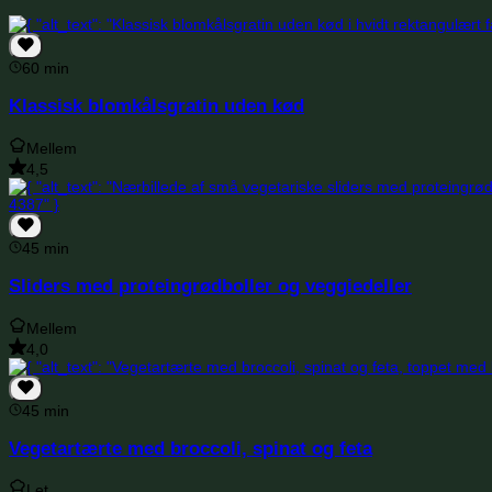
60 min
Klassisk blomkålsgratin uden kød
Mellem
4,5
45 min
Sliders med proteingrødboller og veggiedeller
Mellem
4,0
45 min
Vegetartærte med broccoli, spinat og feta
Let