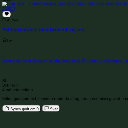
60 min
Fuldkornstærte med broccoli og ost
Let
Søg i samme kategorier
Mest med grønt
Nemt og hurtigt
Vegetarisk
Æg
Nem
Hverdagspris
J
Anmeldelser og kommentarer
BI
Birk Holm
4 måneder siden
Kålen gav godt bid, mayoen rundede af og sriracha+hoisin gav et nærm
Synes godt om
0
Svar
Skriv en anmeldelse