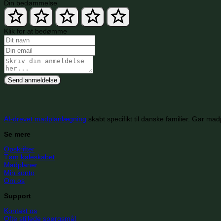
Din bedømmelse
Klik for at bedømme
Send anmeldelse
AI-drevet madplanlægning
skabt specifikt til danske familier. Gør mad
Se mere
Opskrifter
Tøm køleskabet
Madplaner
Min konto
Om os
Support
Kontakt os
Ofte stillede spørgsmål