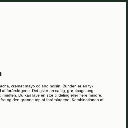
n
racha, cremet mayo og sød hoisin. Bunden er en tyk
af forårsløgene. Det giver en saftig, grøntsagstung
midten. Du kan lave én stor til deling eller flere mindre.
amfrø og den grønne top af forårsløgene. Kombinationen af