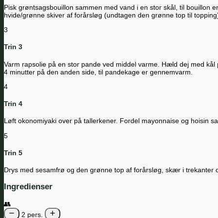
Pisk grøntsagsbouillon sammen med vand i en stor skål, til bouillon er
hvide/grønne skiver af forårsløg (undtagen den grønne top til topping) 
3
Trin 3
Varm rapsolie på en stor pande ved middel varme. Hæld dej med kål på 
4 minutter på den anden side, til pandekage er gennemvarm.
4
Trin 4
Løft okonomiyaki over på tallerkener. Fordel mayonnaise og hoisin sa
5
Trin 5
Drys med sesamfrø og den grønne top af forårsløg, skær i trekanter
Ingredienser
👥
2 pers.