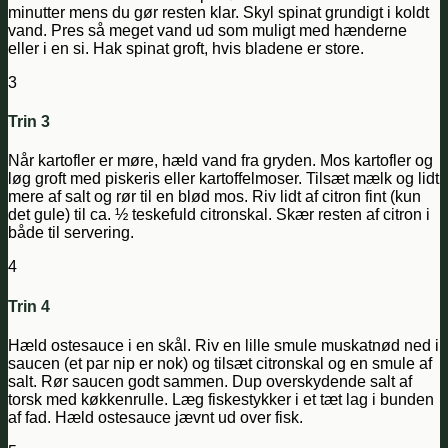
minutter mens du gør resten klar. Skyl spinat grundigt i koldt
vand. Pres så meget vand ud som muligt med hænderne
eller i en si. Hak spinat groft, hvis bladene er store.
3
Trin 3
Når kartofler er møre, hæld vand fra gryden. Mos kartofler og
løg groft med piskeris eller kartoffelmoser. Tilsæt mælk og lidt
mere af salt og rør til en blød mos. Riv lidt af citron fint (kun
det gule) til ca. ½ teskefuld citronskal. Skær resten af citron i
både til servering.
4
Trin 4
Hæld ostesauce i en skål. Riv en lille smule muskatnød ned i
saucen (et par nip er nok) og tilsæt citronskal og en smule af
salt. Rør saucen godt sammen. Dup overskydende salt af
torsk med køkkenrulle. Læg fiskestykker i et tæt lag i bunden
af fad. Hæld ostesauce jævnt ud over fisk.