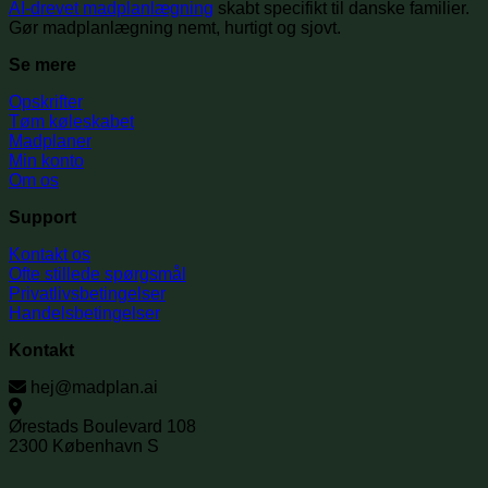
AI-drevet madplanlægning
skabt specifikt til danske familier.
Gør madplanlægning nemt, hurtigt og sjovt.
Se mere
Opskrifter
Tøm køleskabet
Madplaner
Min konto
Om os
Support
Kontakt os
Ofte stillede spørgsmål
Privatlivsbetingelser
Handelsbetingelser
Kontakt
hej@madplan.ai
Ørestads Boulevard 108
2300 København S