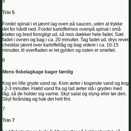
5
Trin 5
Fordel spinat i et jævnt lag oven på saucen, uden at trykke
det for hårdt ned. Fordel kartoffelmos ovenpå spinat i små
klatter og bred forsigtigt ud, så mos dækker hele fadet. Sæt
fadet i ovnen og bag i ca. 20 minutter. Tag fadet ud, drys revet
cheddar jævnt over kartoffellåg og bag videre i ca. 10-15
minutter, til overfladen er let gylden og osten er smeltet.
6
Mens fiskelagkage bager færdig
Kog en lille gryde vand op. Kom ærter i kogende vand og kog
i 2-3 minutter. Hæld vand fra og lad ærter stå i gryden med
låg, så de holder sig varme. Skyl salat og slyng eller tør den.
Skyl forårsløg og hak det helt fint.
7
Trin 7