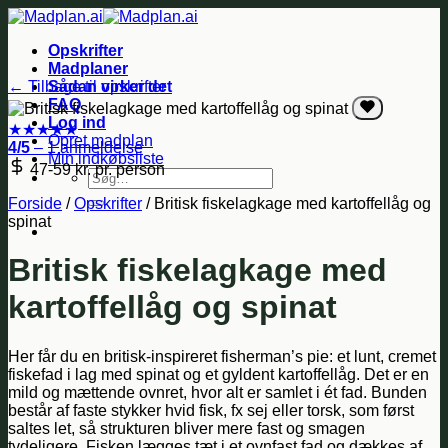
Fortsæt
til
Opskrifter
indhold
Madplaner
← Tilbage til opskrifter
Sådan virker det
FAQ
Log ind
★
★
★
★
★
Opret madplan
4/5
– 1 anmeldelse
Min indkøbsliste
47-59 kr.
pr. person
Søg
efter:
Forside
/
Opskrifter
/
Britisk fiskelagkage med kartoffellåg og
spinat
Britisk fiskelagkage med
kartoffellåg og spinat
Her får du en britisk-inspireret fisherman’s pie: et lunt, cremet
fiskefad i lag med spinat og et gyldent kartoffellåg. Det er en
mild og mættende ovnret, hvor alt er samlet i ét fad. Bunden
består af faste stykker hvid fisk, fx sej eller torsk, som først
saltes let, så strukturen bliver mere fast og smagen
tydeligere. Fisken lægges tæt i et ovnfast fad og dækkes af