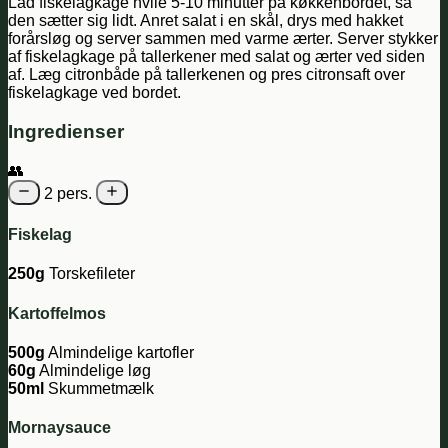
Lad fiskelagkage hvile 5-10 minutter på køkkenbordet, så
den sætter sig lidt. Anret salat i en skål, drys med hakket
forårsløg og server sammen med varme ærter. Server stykker
af fiskelagkage på tallerkener med salat og ærter ved siden
af. Læg citronbåde på tallerkenen og pres citronsaft over
fiskelagkage ved bordet.
Ingredienser
👥
2 pers.
Fiskelag
250g
Torskefileter
Kartoffelmos
500g
Almindelige kartofler
60g
Almindelige løg
50ml
Skummetmælk
Mornaysauce