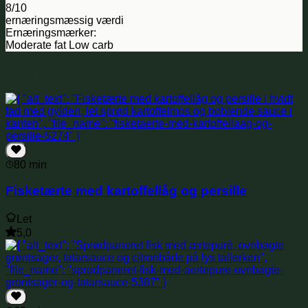
8/10
ernæringsmæssig værdi
Ernæringsmærker:
Moderate fat
Low carb
Relaterede opskrifter
80 min
Fisketærte med kartoffellåg og persille
Let
5,0