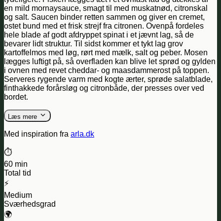
en mild mornaysauce, smagt til med muskatnød, citronskal
og salt. Saucen binder retten sammen og giver en cremet,
ostet bund med et frisk strejf fra citronen. Ovenpå fordeles
hele blade af godt afdryppet spinat i et jævnt lag, så de
bevarer lidt struktur. Til sidst kommer et tykt lag grov
kartoffelmos med løg, rørt med mælk, salt og peber. Mosen
lægges luftigt på, så overfladen kan blive let sprød og gylden
i ovnen med revet cheddar- og maasdammerost på toppen.
Serveres rygende varm med kogte ærter, sprøde salatblade,
finthakkede forårsløg og citronbåde, der presses over ved
bordet.
Læs mere
Med inspiration fra
arla.dk
⏱️
60 min
Total tid
⚡
Medium
Sværhedsgrad
🌍