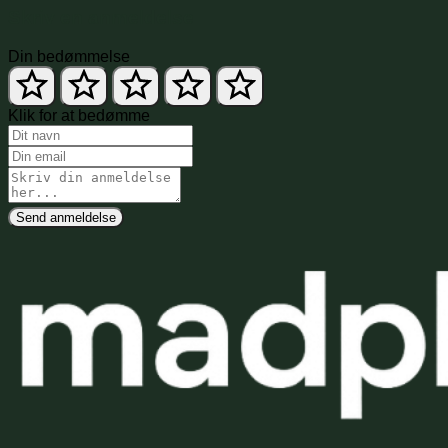
Skriv en anmeldelse
Din bedømmelse
Klik for at bedømme
Send anmeldelse