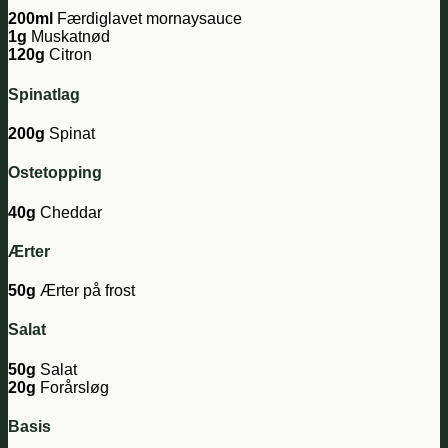
200ml
Færdiglavet mornaysauce
1g
Muskatnød
120g
Citron
Spinatlag
200g
Spinat
Ostetopping
40g
Cheddar
Ærter
50g
Ærter på frost
Salat
50g
Salat
20g
Forårsløg
Basis