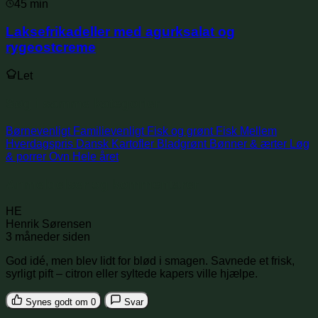
45 min
Laksefrikadeller med agurksalat og
rygeostcreme
Let
Søg i samme kategorier
Børnevenligt
Familievenligt
Fisk og grønt
Fisk
Mellem
Hverdagspris
Dansk
Kartofler
Bladgrønt
Bønner & ærter
Løg
& porrer
Ovn
Hele året
Anmeldelser og kommentarer
HE
Henrik Sørensen
3 måneder siden
God idé, men blev lidt for blød i smagen. Savnede et frisk,
syrligt pift – citron eller syltede kapers ville hjælpe.
Synes godt om
0
Svar