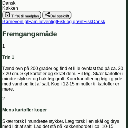
Dansk
Køkken
Tilføj til madplan
Del opskrift
Børnevenligt
Familievenligt
Fisk og grønt
Fisk
Dansk
Fremgangsmåde
1
Trin 1
Tænd ovn på 200 grader og find et lille ovnfast fad på ca. 20
x 20 cm. Skyl kartofler og skræl dem. Pil løg. Skær kartofler i
mindre stykker og hak løg groft. Kom kartofler og løg i gryde
med vand og lidt af salt. Kog i 12-15 minutter til kartofler er
møre.
2
Mens kartofler koger
Skær torsk i mundrette stykker. Læg torsk i en skål og drys
med lidt af salt. Lad det stå på køkkenbordet i ca. 10-15