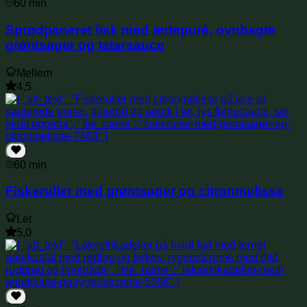
60 min
Sprødpaneret fisk med ærtepuré, ovnbagte
grøntsager og tatarsauce
Mellem
4,5
60 min
Fiskeruller med grøntsager og citronmelisse
Let
5,0