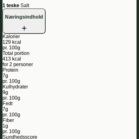
1 teske
Salt
Næringsindhold
Kalorier
129 kcal
pr. 100g
Total portion
413 kcal
for 2 personer
Protein
7g
pr. 100g
Kulhydrater
9g
pr. 100g
Fedt
7g
pr. 100g
Fiber
1g
pr. 100g
Sundhedsscore