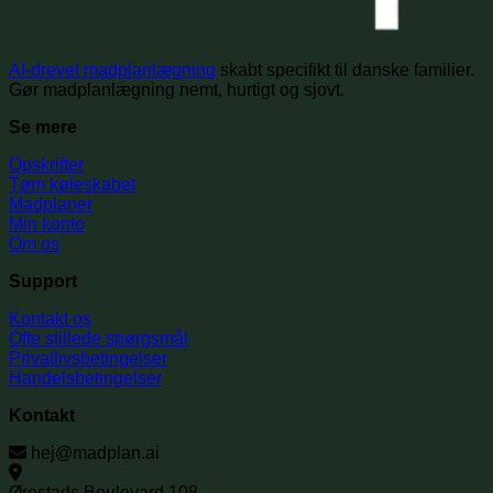
AI-drevet madplanlægning
skabt specifikt til danske familier.
Gør madplanlægning nemt, hurtigt og sjovt.
Se mere
Opskrifter
Tøm køleskabet
Madplaner
Min konto
Om os
Support
Kontakt os
Ofte stillede spørgsmål
Privatlivsbetingelser
Handelsbetingelser
Kontakt
hej@madplan.ai
Ørestads Boulevard 108