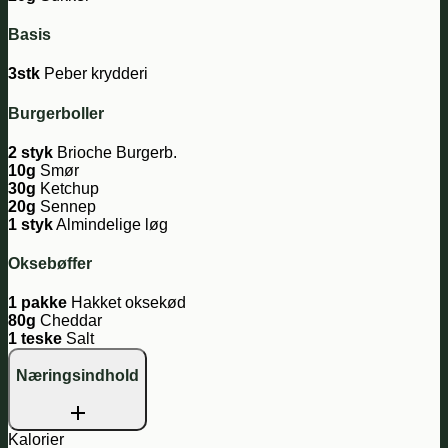
Basis
3stk
Peber krydderi
Burgerboller
2 styk
Brioche Burgerb.
10g
Smør
30g
Ketchup
20g
Sennep
1 styk
Almindelige løg
Oksebøffer
1 pakke
Hakket oksekød
80g
Cheddar
1 teske
Salt
Næringsindhold
Kalorier