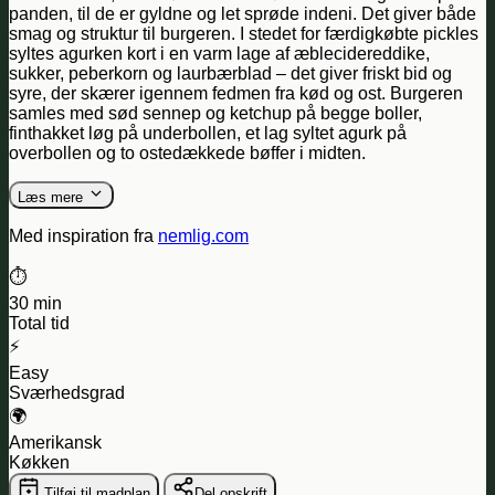
panden, til de er gyldne og let sprøde indeni. Det giver både
smag og struktur til burgeren. I stedet for færdigkøbte pickles
syltes agurken kort i en varm lage af æblecidereddike,
sukker, peberkorn og laurbærblad – det giver friskt bid og
syre, der skærer igennem fedmen fra kød og ost. Burgeren
samles med sød sennep og ketchup på begge boller,
finthakket løg på underbollen, et lag syltet agurk på
overbollen og to ostedækkede bøffer i midten.
Læs mere
Med inspiration fra
nemlig.com
⏱️
30 min
Total tid
⚡
Easy
Sværhedsgrad
🌍
Amerikansk
Køkken
Tilføj til madplan
Del opskrift