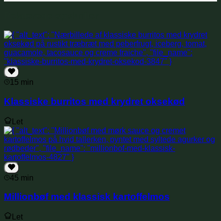
Relaterede opskrifter
15 min
Klassiske burritos med krydret oksekød
Let
45 min
Millionbøf med klassisk kartoffelmos
Let