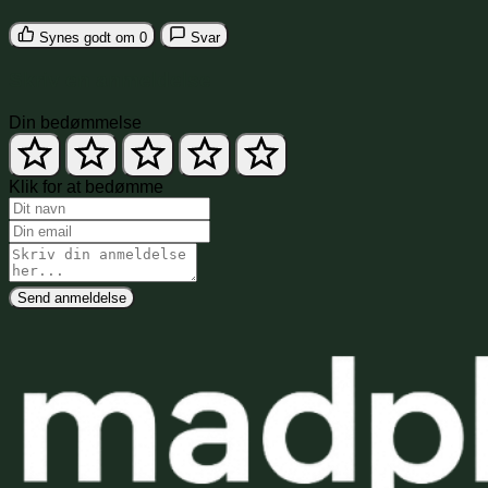
Synes godt om
0
Svar
Skriv en anmeldelse
Din bedømmelse
Klik for at bedømme
Send anmeldelse