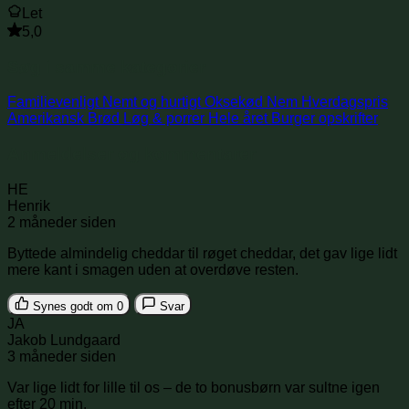
Let
5,0
Søg i samme kategorier
Familievenligt
Nemt og hurtigt
Oksekød
Nem
Hverdagspris
Amerikansk
Brød
Løg & porrer
Hele året
Burger opskrifter
Anmeldelser og kommentarer
HE
Henrik
2 måneder siden
Byttede almindelig cheddar til røget cheddar, det gav lige lidt
mere kant i smagen uden at overdøve resten.
Synes godt om
0
Svar
JA
Jakob Lundgaard
3 måneder siden
Var lige lidt for lille til os – de to bonusbørn var sultne igen
efter 20 min.