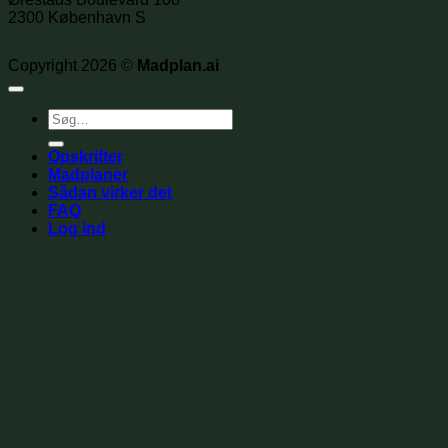
2300 København S
Copyright 2026 ©
Madplan.ai
Søg
efter:
Opskrifter
Madplaner
Sådan virker det
FAQ
Log ind