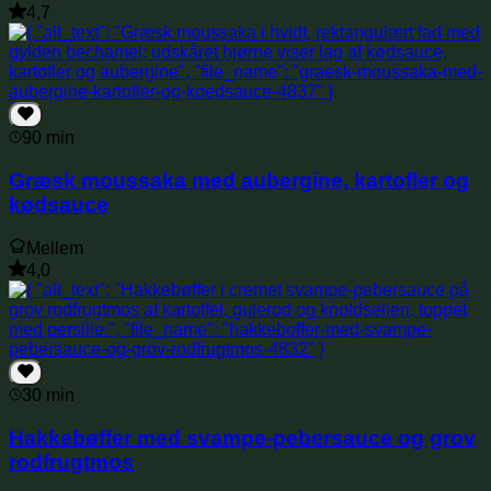
4,7
90 min
Græsk moussaka med aubergine, kartofler og
kødsauce
Mellem
4,0
30 min
Hakkebøffer med svampe-pebersauce og grov
rodfrugtmos