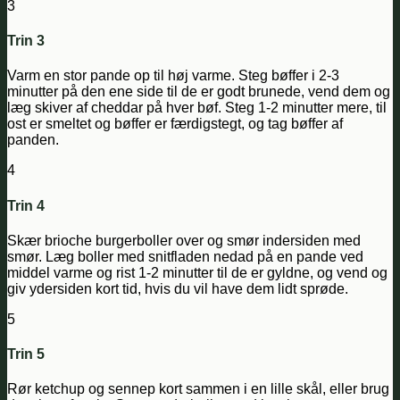
3
Trin 3
Varm en stor pande op til høj varme. Steg bøffer i 2-3
minutter på den ene side til de er godt brunede, vend dem og
læg skiver af cheddar på hver bøf. Steg 1-2 minutter mere, til
ost er smeltet og bøffer er færdigstegt, og tag bøffer af
panden.
4
Trin 4
Skær brioche burgerboller over og smør indersiden med
smør. Læg boller med snitfladen nedad på en pande ved
middel varme og rist 1-2 minutter til de er gyldne, og vend og
giv ydersiden kort tid, hvis du vil have dem lidt sprøde.
5
Trin 5
Rør ketchup og sennep kort sammen i en lille skål, eller brug