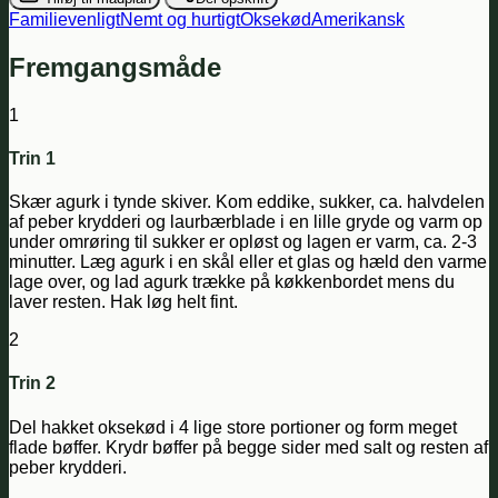
Familievenligt
Nemt og hurtigt
Oksekød
Amerikansk
Fremgangsmåde
1
Trin 1
Skær agurk i tynde skiver. Kom eddike, sukker, ca. halvdelen
af peber krydderi og laurbærblade i en lille gryde og varm op
under omrøring til sukker er opløst og lagen er varm, ca. 2-3
minutter. Læg agurk i en skål eller et glas og hæld den varme
lage over, og lad agurk trække på køkkenbordet mens du
laver resten. Hak løg helt fint.
2
Trin 2
Del hakket oksekød i 4 lige store portioner og form meget
flade bøffer. Krydr bøffer på begge sider med salt og resten af
peber krydderi.