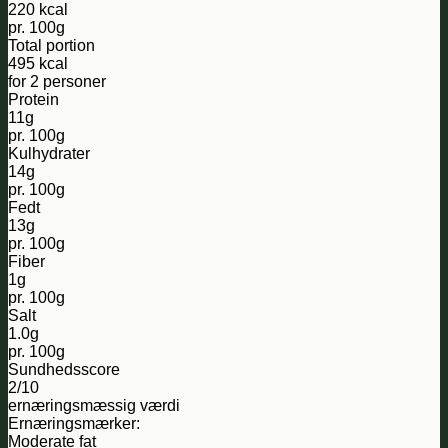
220 kcal
pr. 100g
Total portion
495 kcal
for 2 personer
Protein
11g
pr. 100g
Kulhydrater
14g
pr. 100g
Fedt
13g
pr. 100g
Fiber
1g
pr. 100g
Salt
1.0g
pr. 100g
Sundhedsscore
2/10
ernæringsmæssig værdi
Ernæringsmærker:
Moderate fat