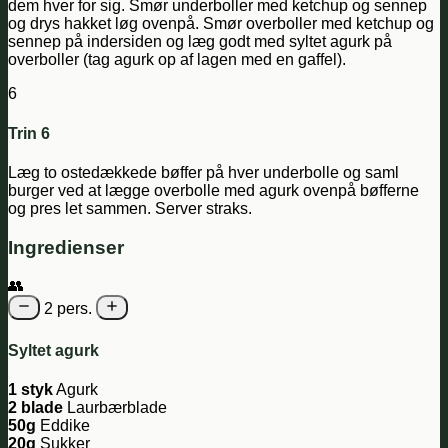
dem hver for sig. Smør underboller med ketchup og sennep
og drys hakket løg ovenpå. Smør overboller med ketchup og
sennep på indersiden og læg godt med syltet agurk på
overboller (tag agurk op af lagen med en gaffel).
6
Trin 6
Læg to ostedækkede bøffer på hver underbolle og saml
burger ved at lægge overbolle med agurk ovenpå bøfferne
og pres let sammen. Server straks.
Ingredienser
👥
2 pers.
Syltet agurk
1 styk
Agurk
2 blade
Laurbærblade
50g
Eddike
20g
Sukker