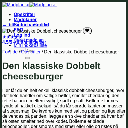
Fortsæt
til
Opskrifter
indhold
Madplaner
← Tilbage til opskrifter
Sådan virker det
FAQ
Log ind
★
★
★
★
★
Opret madplan
4.5/5
– 2 anmeldelser
Min indkøbsliste
Søg
Forside
/
Opskrifter
/
Den klassiske Dobbelt cheeseburger
efter:
Den klassiske Dobbelt
cheeseburger
Her får du en helt enkel, klassisk dobbelt cheeseburger, hvor
det hele handler om saftige bøffer, smeltet cheddar og den
rette balance mellem syrligt, sødt og salt. Bøfferne formes
tynde af hakket oksekød, så du får sprøde kanter og masser
af stegesmag. De krydres kun med salt og peber, og lige efter
de vendes på panden, lægges en skive cheddar på hver bøf,
så osten smelter ned over kødet. Bollerne er bløde
briocheboller, der smøres med smør eller olie og ristes på