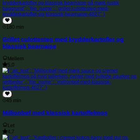
180 min
Grillet culottesteg med krydderkartofler og
klassisk bearnaise
Mellem
5,0
45 min
Millionbøf med klassisk kartoffelmos
Let
4,7