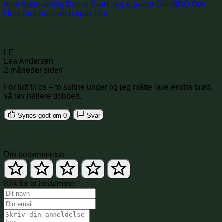
nem
Sparevenlig
Dansk
Brød
Løg & porrer
Grill/BBQ
Ovn
Hele året
Sandwich opskrifter
Anmeldelser og kommentarer
LE
Lea Andersen
2 måneder siden
For lidt til os – to sultne unger og jeg måtte lave ekstra brød,
så lav hellere dobbelt.
Synes godt om
0
Svar
Skriv en anmeldelse
Din bedømmelse
Klik for at bedømme