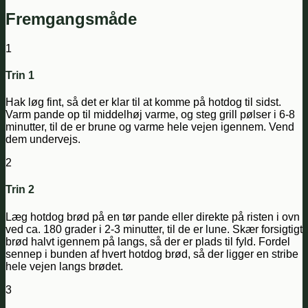
Fremgangsmåde
1
Trin 1
Hak løg fint, så det er klar til at komme på hotdog til sidst.
Varm pande op til middelhøj varme, og steg grill pølser i 6-8
minutter, til de er brune og varme hele vejen igennem. Vend
dem undervejs.
2
Trin 2
Læg hotdog brød på en tør pande eller direkte på risten i ovn
ved ca. 180 grader i 2-3 minutter, til de er lune. Skær forsigtigt
brød halvt igennem på langs, så der er plads til fyld. Fordel
sennep i bunden af hvert hotdog brød, så der ligger en stribe
hele vejen langs brødet.
3