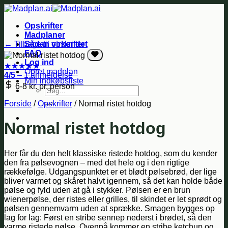
Fortsæt
til
Opskrifter
indhold
Madplaner
← Tilbage til opskrifter
Sådan virker det
FAQ
Log ind
★
★
★
★
★
Opret madplan
4/5
– 1 anmeldelse
Min indkøbsliste
6-8 kr.
pr. person
Søg
efter:
Forside
/
Opskrifter
/
Normal ristet hotdog
Normal ristet hotdog
Her får du den helt klassiske ristede hotdog, som du kender
den fra pølsevognen – med det hele og i den rigtige
rækkefølge. Udgangspunktet er et blødt pølsebrød, der lige
bliver varmet og skåret halvt igennem, så det kan holde både
pølse og fyld uden at gå i stykker. Pølsen er en brun
wienerpølse, der ristes eller grilles, til skindet er let sprødt og
pølsen gennemvarm uden at sprække. Smagen bygges op
lag for lag: Først en stribe sennep nederst i brødet, så den
varme ristede pølse. Ovenpå kommer en stribe ketchup og