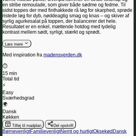
en stribe remoulade, som giver både sødme og fedme. Til
sidst toppes der med finthakkede rå løg for skarphed, sprøde
ristede løg for dyb, nøddeagtig smag og knas – og skiver af
syrlig agurkesalat på toppen, der balancerer det hele.
Resultatet er en enkel, mættende hotdog med tydelig
kontrast mellem sødt, syrligt, stærkt og sprødt.
Læs mere
Med inspiration fra
madensverden.dk
⏱️
15 min
Total tid
⚡
Easy
Sværhedsgrad
🌍
Dansk
Køkken
Tilføj til madplan
Del opskrift
Børnevenligt
Familievenligt
Nemt og hurtigt
Oksekød
Dansk