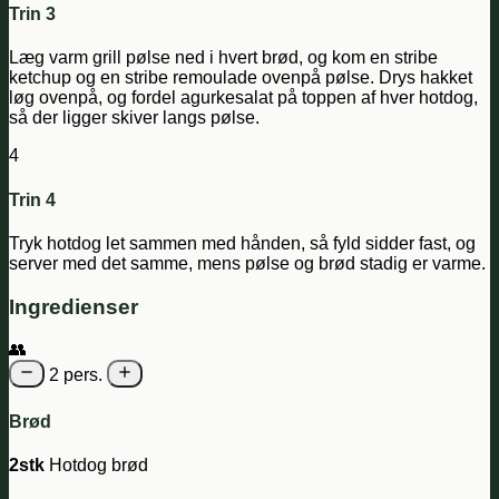
Trin 3
Læg varm grill pølse ned i hvert brød, og kom en stribe
ketchup og en stribe remoulade ovenpå pølse. Drys hakket
løg ovenpå, og fordel agurkesalat på toppen af hver hotdog,
så der ligger skiver langs pølse.
4
Trin 4
Tryk hotdog let sammen med hånden, så fyld sidder fast, og
server med det samme, mens pølse og brød stadig er varme.
Ingredienser
👥
2 pers.
Brød
2stk
Hotdog brød