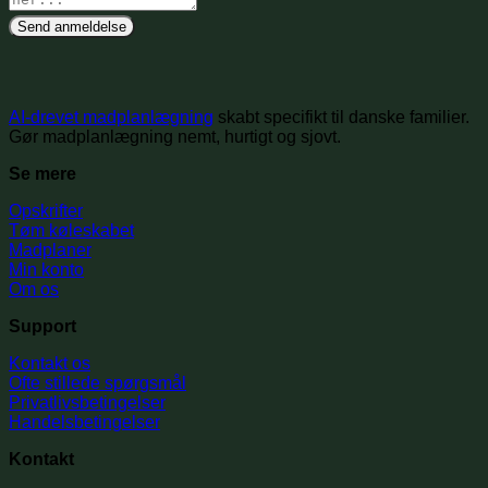
Send anmeldelse
AI-drevet madplanlægning
skabt specifikt til danske familier.
Gør madplanlægning nemt, hurtigt og sjovt.
Se mere
Opskrifter
Tøm køleskabet
Madplaner
Min konto
Om os
Support
Kontakt os
Ofte stillede spørgsmål
Privatlivsbetingelser
Handelsbetingelser
Kontakt