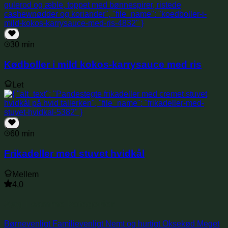
30 min
Kødboller i mild kokos-karrysauce med ris
Let
60 min
Frikadeller med stuvet hvidkål
Mellem
4,0
Søg i samme kategorier
Børnevenligt
Familievenligt
Nemt og hurtigt
Oksekød
Meget