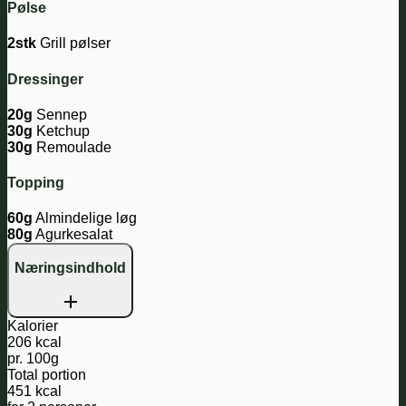
Pølse
2stk
Grill pølser
Dressinger
20g
Sennep
30g
Ketchup
30g
Remoulade
Topping
60g
Almindelige løg
80g
Agurkesalat
Næringsindhold
Kalorier
206 kcal
pr. 100g
Total portion
451 kcal