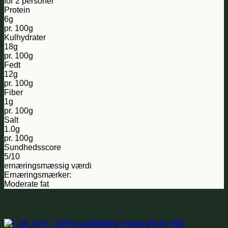
for 2 personer
Protein
6g
pr. 100g
Kulhydrater
18g
pr. 100g
Fedt
12g
pr. 100g
Fiber
1g
pr. 100g
Salt
1.0g
pr. 100g
Sundhedsscore
5/10
ernæringsmæssig værdi
Ernæringsmærker:
Moderate fat
Relaterede opskrifter