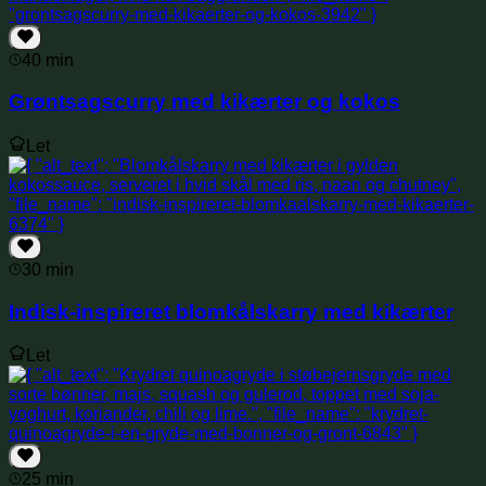
40 min
Grøntsagscurry med kikærter og kokos
Let
30 min
Indisk-inspireret blomkålskarry med kikærter
Let
25 min