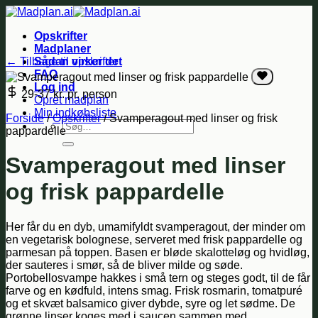
Fortsæt
til
Opskrifter
indhold
Madplaner
← Tilbage til opskrifter
Sådan virker det
FAQ
Log ind
29-37 kr.
pr. person
Opret madplan
Min indkøbsliste
Forside
/
Opskrifter
/
Svamperagout med linser og frisk
Søg
pappardelle
efter:
Svamperagout med linser
og frisk pappardelle
Her får du en dyb, umamifyldt svamperagout, der minder om
en vegetarisk bolognese, serveret med frisk pappardelle og
parmesan på toppen. Basen er bløde skalotteløg og hvidløg,
der sauteres i smør, så de bliver milde og søde.
Portobellosvampe hakkes i små tern og steges godt, til de får
farve og en kødfuld, intens smag. Frisk rosmarin, tomatpuré
og et skvæt balsamico giver dybde, syre og let sødme. De
grønne linser koges med i saucen sammen med