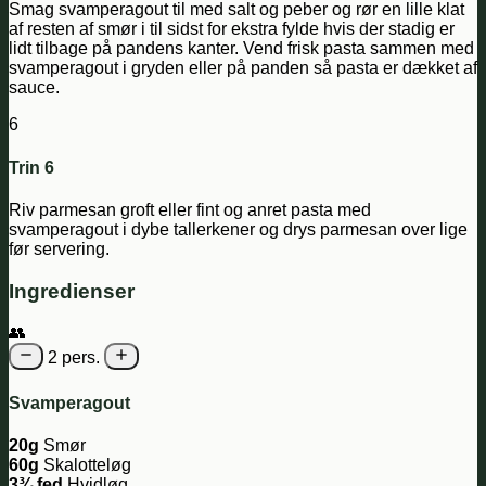
Smag svamperagout til med salt og peber og rør en lille klat
af resten af smør i til sidst for ekstra fylde hvis der stadig er
lidt tilbage på pandens kanter. Vend frisk pasta sammen med
svamperagout i gryden eller på panden så pasta er dækket af
sauce.
6
Trin 6
Riv parmesan groft eller fint og anret pasta med
svamperagout i dybe tallerkener og drys parmesan over lige
før servering.
Ingredienser
👥
2 pers.
Svamperagout
20g
Smør
60g
Skalotteløg
3¾ fed
Hvidløg