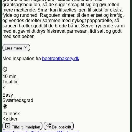
grøntsagsbouillon, så de suger smag til sig og gør retten
mere mættende. Smør kan tilsættes igen til sidst for ekstra
fylde og rundhed. Ragouten simrer, til den er tæt og kraftig,
og vendes derefter sammen med nykogt pappardelle, så
saucen hæfter godt til de brede bånd. Server rygende varm
med et gavmildt drys friskrevet parmesan, lidt salt og godt
med sort peber.
Læs mere
Med inspiration fra
beetrootbakery.dk
⏱️
40 min
Total tid
⚡
Easy
Sværhedsgrad
🌍
Italiensk
Køkken
Tilføj til madplan
Del opskrift