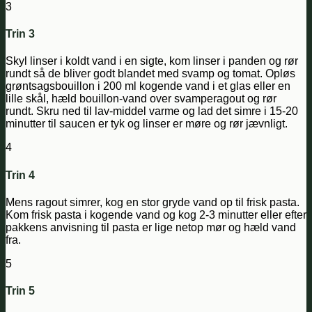
3
Trin 3
Skyl linser i koldt vand i en sigte, kom linser i panden og rør
rundt så de bliver godt blandet med svamp og tomat. Opløs
grøntsagsbouillon i 200 ml kogende vand i et glas eller en
lille skål, hæld bouillon-vand over svamperagout og rør
rundt. Skru ned til lav-middel varme og lad det simre i 15-20
minutter til saucen er tyk og linser er møre og rør jævnligt.
4
Trin 4
Mens ragout simrer, kog en stor gryde vand op til frisk pasta.
Kom frisk pasta i kogende vand og kog 2-3 minutter eller efter
pakkens anvisning til pasta er lige netop mør og hæld vand
fra.
5
Trin 5