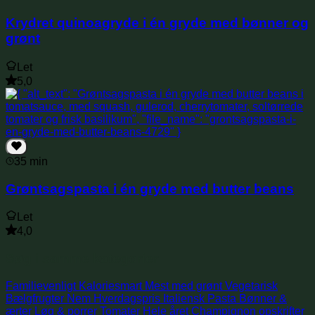
Krydret quinoagryde i én gryde med bønner og
grønt
Let
5,0
35 min
Grøntsagspasta i én gryde med butter beans
Let
4,0
Søg i samme kategorier
Familievenligt
Kaloriesmart
Mest med grønt
Vegetarisk
Bælgfrugter
Nem
Hverdagspris
Italiensk
Pasta
Bønner &
ærter
Løg & porrer
Tomater
Hele året
Champignon opskrifter