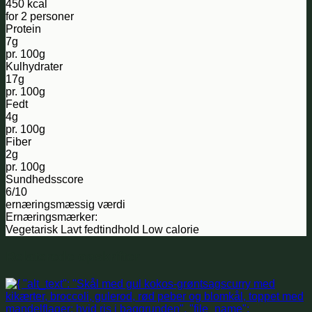
450 kcal
for 2 personer
Protein
7g
pr. 100g
Kulhydrater
17g
pr. 100g
Fedt
4g
pr. 100g
Fiber
2g
pr. 100g
Sundhedsscore
6/10
ernæringsmæssig værdi
Ernæringsmærker:
Vegetarisk
Lavt fedtindhold
Low calorie
Relaterede opskrifter