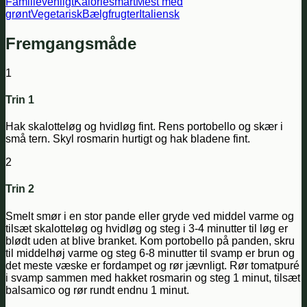
Familievenligt
Kaloriesmart
Mest med
grønt
Vegetarisk
Bælgfrugter
Italiensk
Fremgangsmåde
1
Trin 1
Hak skalotteløg og hvidløg fint. Rens portobello og skær i
små tern. Skyl rosmarin hurtigt og hak bladene fint.
2
Trin 2
Smelt smør i en stor pande eller gryde ved middel varme og
tilsæt skalotteløg og hvidløg og steg i 3-4 minutter til løg er
blødt uden at blive branket. Kom portobello på panden, skru
til middelhøj varme og steg 6-8 minutter til svamp er brun og
det meste væske er fordampet og rør jævnligt. Rør tomatpuré
i svamp sammen med hakket rosmarin og steg 1 minut, tilsæt
balsamico og rør rundt endnu 1 minut.