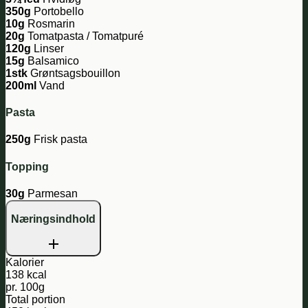
350g
Portobello
10g
Rosmarin
20g
Tomatpasta / Tomatpuré
120g
Linser
15g
Balsamico
1stk
Grøntsagsbouillon
200ml
Vand
Pasta
250g
Frisk pasta
Topping
30g
Parmesan
Næringsindhold
Kalorier
138 kcal
pr. 100g
Total portion