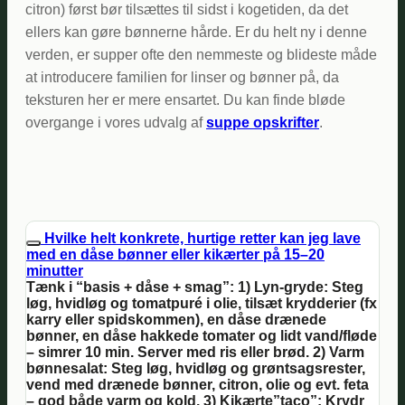
citron) først bør tilsættes til sidst i kogetiden, da det
ellers kan gøre bønnerne hårde. Er du helt ny i denne
verden, er supper ofte den nemmeste og blideste måde
at introducere familien for linser og bønner på, da
teksturen her er mere ensartet. Du kan finde bløde
overgange i vores udvalg af
suppe opskrifter
.
Hvilke helt konkrete, hurtige retter kan jeg lave
med en dåse bønner eller kikærter på 15–20
minutter
Tænk i “basis + dåse + smag”: 1) Lyn-gryde: Steg
løg, hvidløg og tomatpuré i olie, tilsæt krydderier (fx
karry eller spidskommen), en dåse drænede
bønner, en dåse hakkede tomater og lidt vand/fløde
– simrer 10 min. Server med ris eller brød. 2) Varm
bønnesalat: Steg løg, hvidløg og grøntsagsrester,
vend med drænede bønner, citron, olie og evt. feta
– god både varm og kold. 3) Kikærte”taco”: Krydr