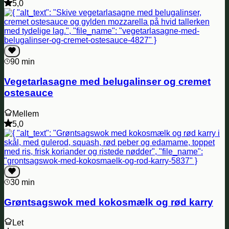
5,0
90 min
Vegetarlasagne med belugalinser og cremet
ostesauce
Mellem
5,0
30 min
Grøntsagswok med kokosmælk og rød karry
Let