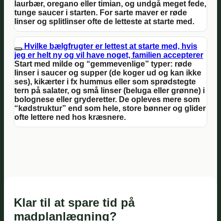
laurbær, oregano eller timian, og undgå meget fede,
tunge saucer i starten. For sarte maver er røde
linser og splitlinser ofte de letteste at starte med.
Hvilke bælgfrugter er lettest at starte med, hvis
jeg er helt ny og vil have noget, familien accepterer
Start med milde og “gemmevenlige” typer: røde
linser i saucer og supper (de koger ud og kan ikke
ses), kikærter i fx hummus eller som sprødstegte
tern på salater, og små linser (beluga eller grønne) i
bolognese eller gryderetter. De opleves mere som
“kødstruktur” end som hele, store bønner og glider
ofte lettere ned hos kræsnere.
Klar til at spare tid på
madplanlægning?