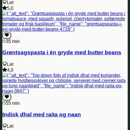
Let
5,0
35 min
Grøntsagspasta i én gryde med butter beans
Let
4,0
55 min
Indisk dhal med raita og naan
Let