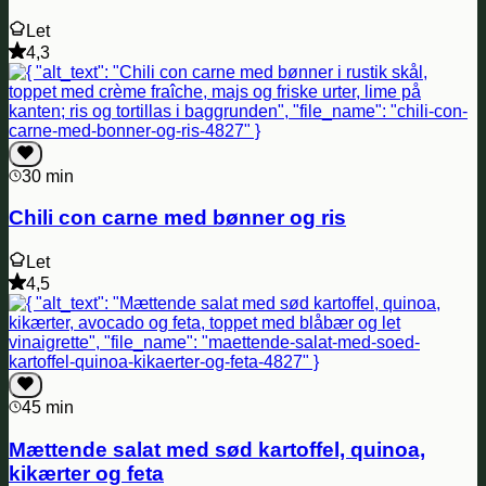
Let
4,3
30 min
Chili con carne med bønner og ris
Let
4,5
45 min
Mættende salat med sød kartoffel, quinoa,
kikærter og feta