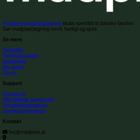
AI-drevet madplanlægning
skabt specifikt til danske familier.
Gør madplanlægning nemt, hurtigt og sjovt.
Se mere
Opskrifter
Tøm køleskabet
Madplaner
Min konto
Om os
Support
Kontakt os
Ofte stillede spørgsmål
Privatlivsbetingelser
Handelsbetingelser
Kontakt
hej@madplan.ai