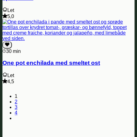
Let
5,0
30 min
One pot enchilada med smeltet ost
Let
4,5
1
2
3
4