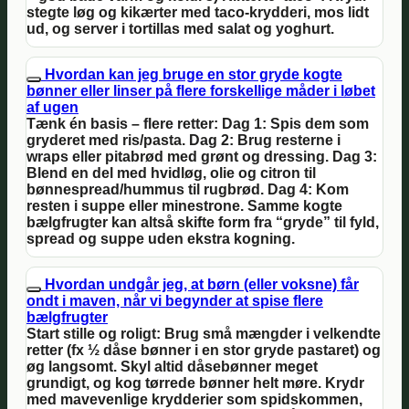
stegte løg og kikærter med taco-krydderi, mos lidt
ud, og server i tortillas med salat og yoghurt.
Hvordan kan jeg bruge en stor gryde kogte
bønner eller linser på flere forskellige måder i løbet
af ugen
Tænk én basis – flere retter: Dag 1: Spis dem som
gryderet med ris/pasta. Dag 2: Brug resterne i
wraps eller pitabrød med grønt og dressing. Dag 3:
Blend en del med hvidløg, olie og citron til
bønnespread/hummus til rugbrød. Dag 4: Kom
resten i suppe eller minestrone. Samme kogte
bælgfrugter kan altså skifte form fra “gryde” til fyld,
spread og suppe uden ekstra kogning.
Hvordan undgår jeg, at børn (eller voksne) får
ondt i maven, når vi begynder at spise flere
bælgfrugter
Start stille og roligt: Brug små mængder i velkendte
retter (fx ½ dåse bønner i en stor gryde pasta­ret) og
øg langsomt. Skyl altid dåsebønner meget
grundigt, og kog tørrede bønner helt møre. Krydr
med mavevenlige krydderier som spidskommen,