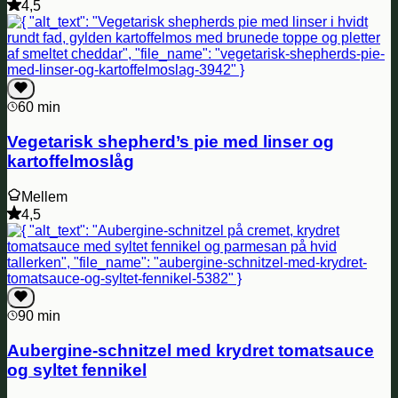
4,5
60 min
Vegetarisk shepherd’s pie med linser og
kartoffelmoslåg
Mellem
4,5
90 min
Aubergine-schnitzel med krydret tomatsauce
og syltet fennikel