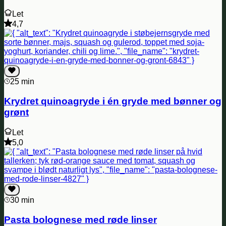
Let
4,7
25 min
Krydret quinoagryde i én gryde med bønner og
grønt
Let
5,0
30 min
Pasta bolognese med røde linser