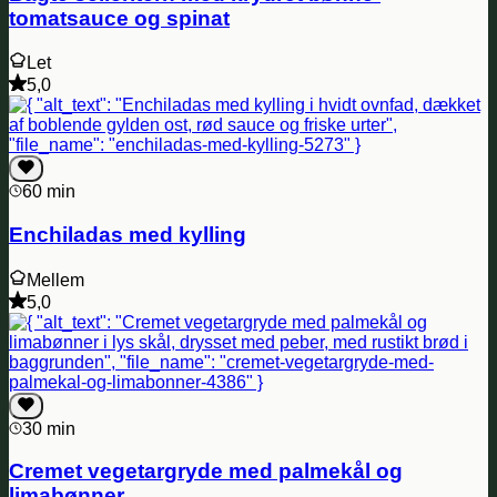
tomatsauce og spinat
Let
5,0
60 min
Enchiladas med kylling
Mellem
5,0
30 min
Cremet vegetargryde med palmekål og
limabønner