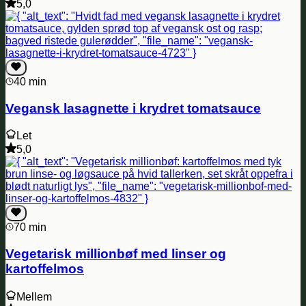
5,0
40 min
Vegansk lasagnette i krydret tomatsauce
Let
5,0
70 min
Vegetarisk millionbøf med linser og
kartoffelmos
Mellem