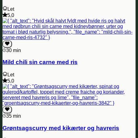
Let
5,0
30 min
Mild chili sin carne med ris
Let
5,0
35 min
Grøntsagscurry med kikærter og havreris