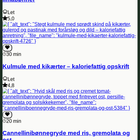
Let
5,0
30 min
Kulmule med kikærter – kaloriefattig opskrift
Let
4,8
20 min
Cannellinibønnegryde med ris, gremolata og
ost