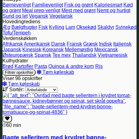
Børnevenligt
Familievenligt
Fisk og grønt
Kaloriesmart
Kød
og grønt
Meal prep-venligt
Mest med grønt
Nemt og hurtigt
Sund og let
Vegansk
Vegetarisk
Hovedingrediens
Æg
Bælgfrugter
Fisk
Kylling
Lam
Oksekød
Skaldyr
Svinekød
Tofu/Tempeh
Verdenskøkken
Afrikansk
Amerikansk
Dansk
Fransk
Græsk
Indisk
Italiensk
Japansk
Kinesisk
Koreansk
Mellemøstlig
Mexicansk
Østeuropæisk
Spansk
Tex mex
Thailandsk
Vietnamesisk
Kulhydrater
Brød
Kartofler
Pasta
Quinoa & andre korn
Ris
Tøm køleskab
Filtrér opskrifter
Viser 96 opskrifter
Tøm køleskab
Sortér:
60 min
Bagte selleritern med krydret bønne-