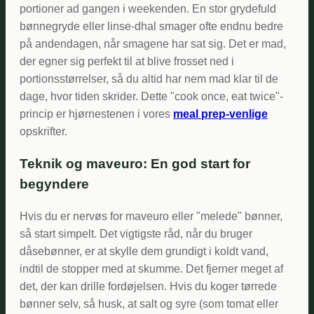
portioner ad gangen i weekenden. En stor grydefuld
bønnegryde eller linse-dhal smager ofte endnu bedre
på andendagen, når smagene har sat sig. Det er mad,
der egner sig perfekt til at blive frosset ned i
portionsstørrelser, så du altid har nem mad klar til de
dage, hvor tiden skrider. Dette "cook once, eat twice"-
princip er hjørnestenen i vores
meal prep-venlige
opskrifter.
Teknik og maveuro: En god start for
begyndere
Hvis du er nervøs for maveuro eller "melede" bønner,
så start simpelt. Det vigtigste råd, når du bruger
dåsebønner, er at skylle dem grundigt i koldt vand,
indtil de stopper med at skumme. Det fjerner meget af
det, der kan drille fordøjelsen. Hvis du koger tørrede
bønner selv, så husk, at salt og syre (som tomat eller