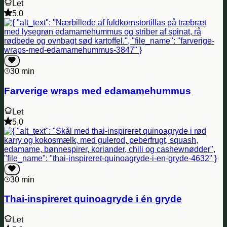
Let
5,0
30 min
Farverige wraps med edamamehummus
Let
5,0
30 min
Thai-inspireret quinoagryde i én gryde
Let