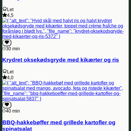
Let
4,5
30 min
Krydret oksekødsgryde med kikærter og ris
Let
4,0
40 min
BBQ-hakkebøffer med grillede kartofler og
spinatsalat