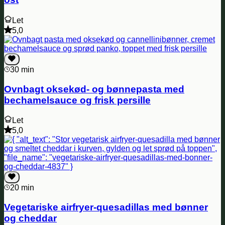
Let
5,0
30 min
Ovnbagt oksekød- og bønnepasta med
bechamelsauce og frisk persille
Let
5,0
20 min
Vegetariske airfryer-quesadillas med bønner
og cheddar