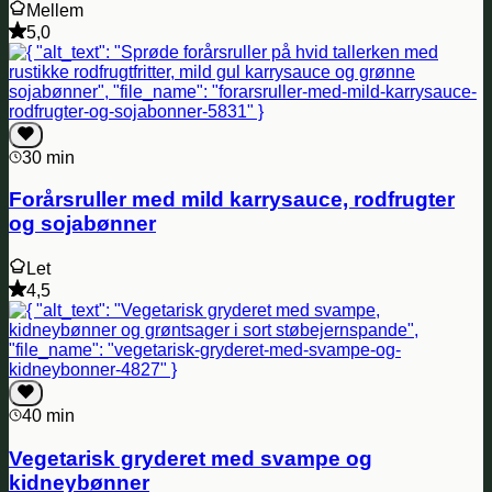
Mellem
5,0
30 min
Forårsruller med mild karrysauce, rodfrugter
og sojabønner
Let
4,5
40 min
Vegetarisk gryderet med svampe og
kidneybønner