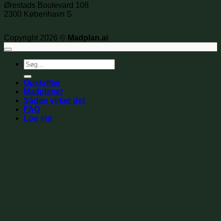
Ørestads Boulevard 108
2300 København S
Copyright 2026 ©
Madplan.ai
Søg
efter:
Opskrifter
Madplaner
Sådan virker det
FAQ
Log ind