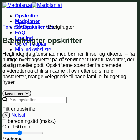
Fortsæt
til
Opskrifter
indhold
Madplaner
Forside
Sådan virker det
/
Opskrifter
/
Bælgfrugter
FAQ
Log ind
Bælgfrugter opskrifter
Opret madplan
Min indkøbsliste
Her finder du aftensmad med bønner, linser og kikærter – fra
Søg
hurtige hverdagsretter på dåsebønner til kødfri favoritter, der
efter:
stadig mætter godt. Opskrifterne spænder fra cremede
gryderetter og chili sin carne til ovnretter og simple
pastaretter, mange velegnede til både familie, budget og
fryser.
Læs mere
Filtrér opskrifter
Nulstil
×
Tilberedningstid (maks.)
Op til
60 min
Madtype