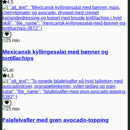
4,5
25 min
Mexicansk kyllingesalat med bønner og
tortillachips
Let
4,3
15 min
Falafelvafler med grøn avocado‑topping