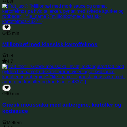
Let
45 min
Millionbøf med klassisk kartoffelmos
Let
4,7
90 min
Græsk moussaka med aubergine, kartofler og
kødsauce
Mellem