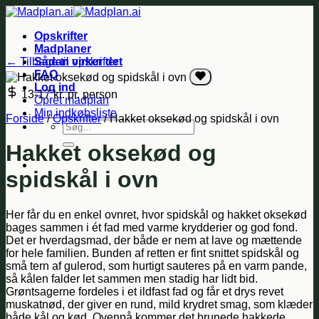
Fortsæt
til
Opskrifter
indhold
Madplaner
← Tilbage til opskrifter
Sådan virker det
FAQ
Log ind
13-17 kr.
pr. person
Opret madplan
Min indkøbsliste
Forside
/
Opskrifter
/
Hakket oksekød og spidskål i ovn
Søg
efter:
Hakket oksekød og
spidskål i ovn
Her får du en enkel ovnret, hvor spidskål og hakket oksekød
bages sammen i ét fad med varme krydderier og god fond.
Det er hverdagsmad, der både er nem at lave og mættende
for hele familien. Bunden af retten er fint snittet spidskål og
små tern af gulerod, som hurtigt sauteres på en varm pande,
så kålen falder let sammen men stadig har lidt bid.
Grøntsagerne fordeles i et ildfast fad og får et drys revet
muskatnød, der giver en rund, mild krydret smag, som klæder
både kål og kød. Ovenpå kommer det brunede hakkede