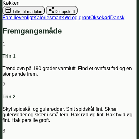
Køkken
Tilføj til madplan
Del opskrift
Familievenligt
Kaloriesmart
Kød og grønt
Oksekød
Dansk
Fremgangsmåde
1
Trin 1
Tænd ovn på 190 grader varmluft. Find et ovnfast fad og en
stor pande frem.
2
Trin 2
Skyl spidskål og gulerødder. Snit spidskål fint. Skræl
gulerødder og skær i små tern. Hak rødløg fint. Hak hvidløg
fint. Hak persille groft.
3