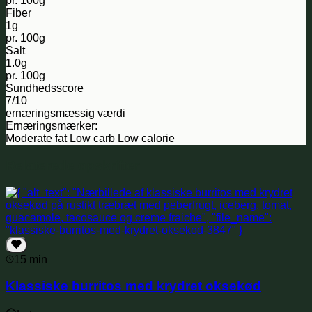
pr. 100g
Fiber
1g
pr. 100g
Salt
1.0g
pr. 100g
Sundhedsscore
7/10
ernæringsmæssig værdi
Ernæringsmærker:
Moderate fat
Low carb
Low calorie
Relaterede opskrifter
15 min
Klassiske burritos med krydret oksekød