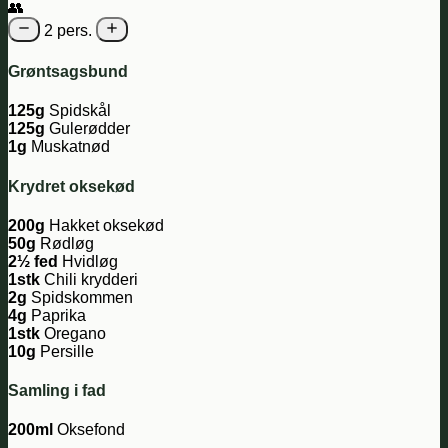
👥
2 pers.
Grøntsagsbund
125g
Spidskål
125g
Gulerødder
1g
Muskatnød
Krydret oksekød
200g
Hakket oksekød
50g
Rødløg
2½ fed
Hvidløg
1stk
Chili krydderi
2g
Spidskommen
4g
Paprika
1stk
Oregano
10g
Persille
Samling i fad
200ml
Oksefond