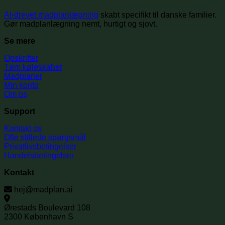
AI-drevet madplanlægning
skabt specifikt til danske familier.
Gør madplanlægning nemt, hurtigt og sjovt.
Se mere
Opskrifter
Tøm køleskabet
Madplaner
Min konto
Om os
Support
Kontakt os
Ofte stillede spørgsmål
Privatlivsbetingelser
Handelsbetingelser
Kontakt
hej@madplan.ai
Ørestads Boulevard 108
2300 København S