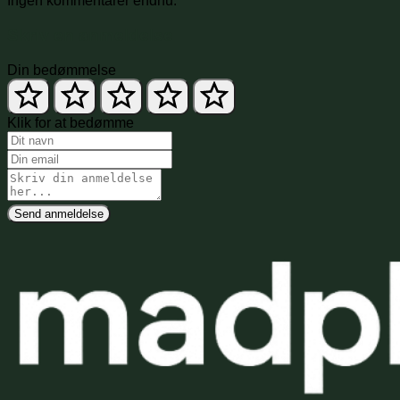
Ingen kommentarer endnu.
Skriv en anmeldelse
Din bedømmelse
Klik for at bedømme
Send anmeldelse