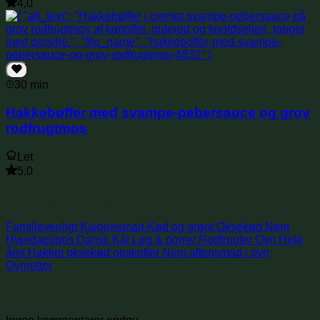
4,0
30 min
Hakkebøffer med svampe-pebersauce og grov
rodfrugtmos
Let
5,0
Søg i samme kategorier
Familievenligt
Kaloriesmart
Kød og grønt
Oksekød
Nem
Hverdagspris
Dansk
Kål
Løg & porrer
Rodfrugter
Ovn
Hele
året
Hakket oksekød opskrifter
Nem aftensmad i ovn
Ovnretter
Anmeldelser og kommentarer