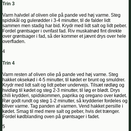
Trin 3
Varm halvdel af oliven olie på pande ved høj varme. Steg
spidskål og gulerødder i 3-4 minutter, til de falder lidt
sammen men stadig har bid. Krydr med lidt salt og lidt peber.
Fordel grøntsager i ovnfast fad. Riv muskatnød fint direkte
over grøntsager i fad, så der kommer et jævnt drys over hele
overfladen.
4
Trin 4
Varm resten af oliven olie på pande ved høj varme. Steg
hakket oksekød i 4-5 minutter, til kødet er brunt og smuldrer.
Krydr med lidt salt og lidt peber undervejs. Tilsæt rødløg og
hvidløg til kødet og steg 2-3 minutter, til løg er blødt. Drys
chili krydderi, spidskommen, paprika og oregano over kødet.
Rør godt rundt og steg 1-2 minutter, så krydderier fordeles og
bliver varme. Tag panden af varmen. Vend hakket persille i
kødet. Smag til med mere salt og peber, hvis det trænger.
Fordel kødblanding oven på grøntsager i fadet.
5