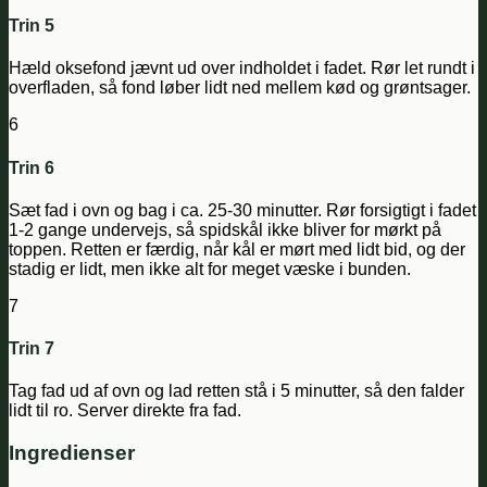
Trin 5
Hæld oksefond jævnt ud over indholdet i fadet. Rør let rundt i
overfladen, så fond løber lidt ned mellem kød og grøntsager.
6
Trin 6
Sæt fad i ovn og bag i ca. 25-30 minutter. Rør forsigtigt i fadet
1-2 gange undervejs, så spidskål ikke bliver for mørkt på
toppen. Retten er færdig, når kål er mørt med lidt bid, og der
stadig er lidt, men ikke alt for meget væske i bunden.
7
Trin 7
Tag fad ud af ovn og lad retten stå i 5 minutter, så den falder
lidt til ro. Server direkte fra fad.
Ingredienser