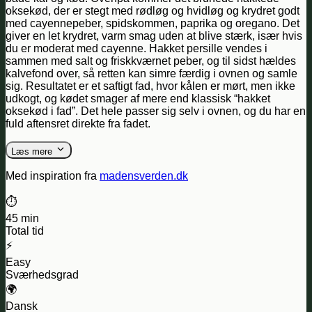
oksekød, der er stegt med rødløg og hvidløg og krydret godt
med cayennepeber, spidskommen, paprika og oregano. Det
giver en let krydret, varm smag uden at blive stærk, især hvis
du er moderat med cayenne. Hakket persille vendes i
sammen med salt og friskkværnet peber, og til sidst hældes
kalvefond over, så retten kan simre færdig i ovnen og samle
sig. Resultatet er et saftigt fad, hvor kålen er mørt, men ikke
udkogt, og kødet smager af mere end klassisk “hakket
oksekød i fad”. Det hele passer sig selv i ovnen, og du har en
fuld aftensret direkte fra fadet.
Læs mere
Med inspiration fra
madensverden.dk
⏱️
45 min
Total tid
⚡
Easy
Sværhedsgrad
🌍
Dansk