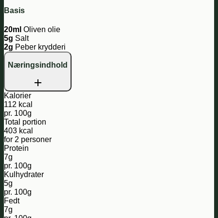
Basis
20ml
Oliven olie
5g
Salt
2g
Peber krydderi
Næringsindhold
Kalorier
112 kcal
pr. 100g
Total portion
403 kcal
for 2 personer
Protein
7g
pr. 100g
Kulhydrater
5g
pr. 100g
Fedt
7g