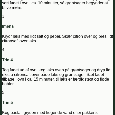
sæt fadet i ovn i ca. 10 minutter, så grøntsager begynder at
blive møre.
3
Imens
Krydr laks med lidt salt og peber. Skær citron over og pres lidt
citronsaft over laks.
4
Trin 4
Tag fadet ud af ovn, læg laks oven på grøntsager og dryp lidt
ekstra citronsaft over både laks og grøntsager. Sæt fadet
tilbage i ovn i ca. 15 minutter, til laks er færdigstegt og fløde
bobler.
5
Trin 5
Kog pasta i gryden med kogende vand efter pakkens