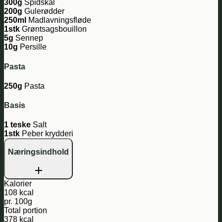
300g
Spidskål
200g
Gulerødder
250ml
Madlavningsfløde
1stk
Grøntsagsbouillon
5g
Sennep
10g
Persille
Pasta
250g
Pasta
Basis
1 teske
Salt
1stk
Peber krydderi
Næringsindhold
Kalorier
108 kcal
pr. 100g
Total portion
378 kcal