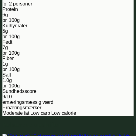
for 2 personer
Protein
6g
pr. 100g
Kulhydrater
5g
pr. 100g
Fedt
7g
pr. 100g
Fiber
1g
pr. 100g
Salt
1.0g
pr. 100g
Sundhedsscore
9/10
ernæringsmæssig værdi
Ernæringsmærker:
Moderate fat
Low carb
Low calorie
Relaterede opskrifter