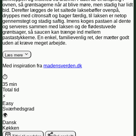
ovnen, så grøntsagerne når at blive møre, men stadig har lidt
bid. Derefter lægges de let saltede laksebøffer ovenpå,
dryppes med citronsaft og bager færdig, til laksen er netop
gennemstegt og stadig saftig. Imens koges pastaen al dente
og serveres sammen med laksen og de flødestuvede
grøntsager, så saucen kan trænge ind mellem
pastastykkerne. En enkel, familievenlig ret, der mætter godt
uden at kræve meget arbejde.
Læs mere
Med inspiration fra
madensverden.dk
⏱️
35 min
Total tid
⚡
Easy
Sværhedsgrad
🌍
Dansk
Køkken