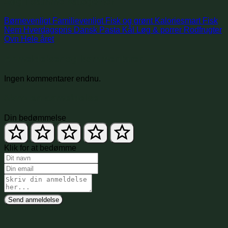
Søg i samme kategorier
Børnevenligt
Familievenligt
Fisk og grønt
Kaloriesmart
Fisk
Nem
Hverdagspris
Dansk
Pasta
Kål
Løg & porrer
Rodfrugter
Ovn
Hele året
Anmeldelser og kommentarer
Ingen kommentarer endnu.
Skriv en anmeldelse
Din bedømmelse
Klik for at bedømme
Send anmeldelse