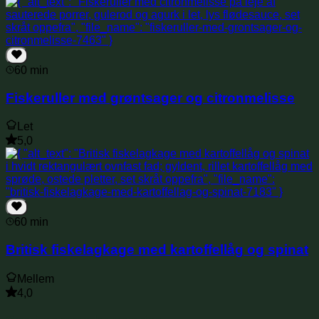
60 min
Fiskeruller med grøntsager og citronmelisse
Let
5,0
60 min
Britisk fiskelagkage med kartoffellåg og spinat
Mellem
4,0