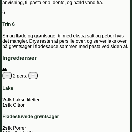
anvisning, til pasta er al dente, og hæld vand fra.
6
Trin 6
Smag fløde og grøntsager til med ekstra salt og peber hvis
det mangler. Drys resten af persille over, og server laks oven
på grøntsager i flødesauce sammen med pasta ved siden af.
Ingredienser
👥
2 pers.
Laks
2stk
Lakse filetter
1stk
Citron
Flødestuvede grøntsager
2stk
Porrer