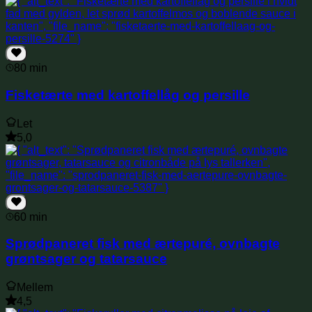
80 min
Fisketærte med kartoffellåg og persille
Let
5,0
60 min
Sprødpaneret fisk med ærtepuré, ovnbagte
grøntsager og tatarsauce
Mellem
4,5