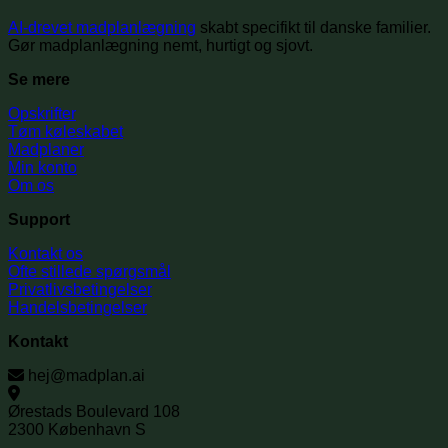
AI-drevet madplanlægning
skabt specifikt til danske familier.
Gør madplanlægning nemt, hurtigt og sjovt.
Se mere
Opskrifter
Tøm køleskabet
Madplaner
Min konto
Om os
Support
Kontakt os
Ofte stillede spørgsmål
Privatlivsbetingelser
Handelsbetingelser
Kontakt
hej@madplan.ai
Ørestads Boulevard 108
2300 København S