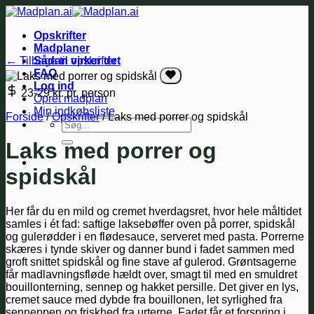
Fortsæt
til
Opskrifter
indhold
Madplaner
← Tilbage til opskrifter
Sådan virker det
FAQ
Log ind
23-29 kr.
pr. person
Opret madplan
Min indkøbsliste
Forside
/
Opskrifter
/
Laks med porrer og spidskål
Søg
efter:
Laks med porrer og
spidskål
Her får du en mild og cremet hverdagsret, hvor hele måltidet
samles i ét fad: saftige laksebøffer oven på porrer, spidskål
og gulerødder i en flødesauce, serveret med pasta. Porrerne
skæres i tynde skiver og danner bund i fadet sammen med
groft snittet spidskål og fine stave af gulerod. Grøntsagerne
får madlavningsfløde hældt over, smagt til med en smuldret
bouillonterning, sennep og hakket persille. Det giver en lys,
cremet sauce med dybde fra bouillonen, let syrlighed fra
senneppen og friskhed fra urterne. Fadet får et forspring i