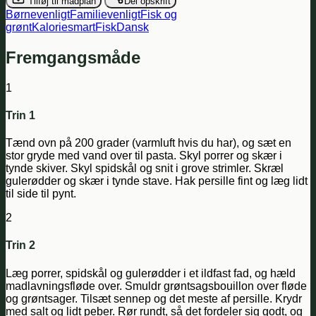
Tilføj til madplan
Del opskrift
Børnevenligt
Familievenligt
Fisk og
grønt
Kaloriesmart
Fisk
Dansk
Fremgangsmåde
1
Trin 1
Tænd ovn på 200 grader (varmluft hvis du har), og sæt en
stor gryde med vand over til pasta. Skyl porrer og skær i
tynde skiver. Skyl spidskål og snit i grove strimler. Skræl
gulerødder og skær i tynde stave. Hak persille fint og læg lidt
til side til pynt.
2
Trin 2
Læg porrer, spidskål og gulerødder i et ildfast fad, og hæld
madlavningsfløde over. Smuldr grøntsagsbouillon over fløde
og grøntsager. Tilsæt sennep og det meste af persille. Krydr
med salt og lidt peber. Rør rundt, så det fordeler sig godt, og