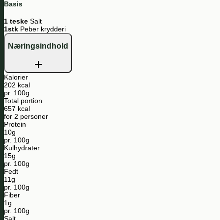
Basis
1 teske
Salt
1stk
Peber krydderi
Næringsindhold
Kalorier
202 kcal
pr. 100g
Total portion
657 kcal
for 2 personer
Protein
10g
pr. 100g
Kulhydrater
15g
pr. 100g
Fedt
11g
pr. 100g
Fiber
1g
pr. 100g
Salt