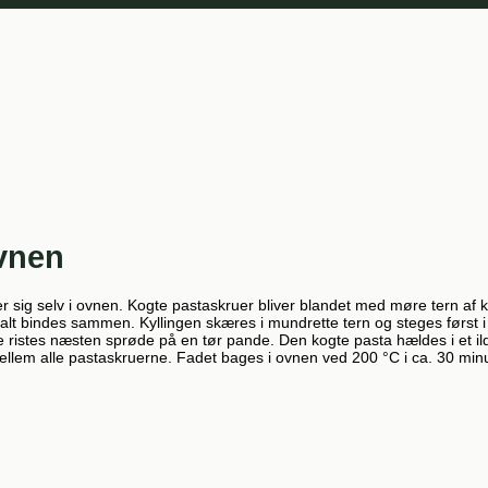
ovnen
er sig selv i ovnen. Kogte pastaskruer bliver blandet med møre tern af k
lt bindes sammen. Kyllingen skæres i mundrette tern og steges først i
e ristes næsten sprøde på en tør pande. Den kogte pasta hældes i et il
em alle pastaskruerne. Fadet bages i ovnen ved 200 °C i ca. 30 minutt