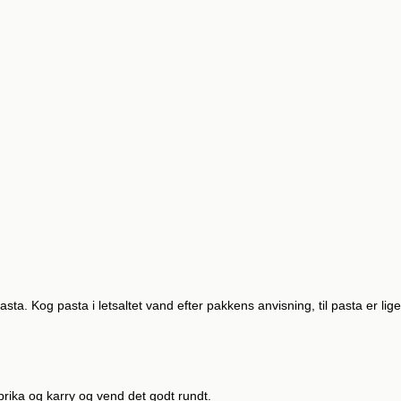
a. Kog pasta i letsaltet vand efter pakkens anvisning, til pasta er lige 
paprika og karry og vend det godt rundt.