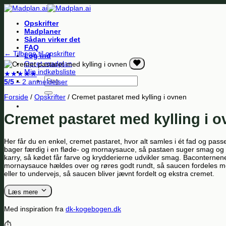
Fortsæt
til
Opskrifter
indhold
Madplaner
Sådan virker det
FAQ
← Tilbage til opskrifter
Log ind
Opret madplan
Min indkøbsliste
★
★
★
★
★
Søg
5/5
– 2 anmeldelser
efter:
Forside
/
Opskrifter
/
Cremet pastaret med kylling i ovnen
Cremet pastaret med kylling i 
Her får du en enkel, cremet pastaret, hvor alt samles i ét fad og pass
bager færdig i en fløde- og mornaysauce, så pastaen suger smag og a
karry, så kødet får farve og krydderierne udvikler smag. Baconternen
mornaysauce hældes over og røres godt rundt, så saucen fordeles mell
eller to undervejs, så saucen bliver jævnt fordelt og ekstra cremet.
Læs mere
Med inspiration fra
dk-kogebogen.dk
⏱️