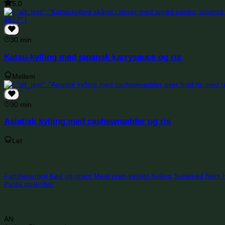
5,0
30 min
Katsu-kylling med japansk karrysauce og ris
Mellem
30 min
Asiatisk kylling med cashewnødder og ris
Let
Søg i samme kategorier
Familievenligt
Kød og grønt
Meal prep-venligt
Kylling
Svinekød
Nem
Pasta opskrifter
Anmeldelser og kommentarer
AN