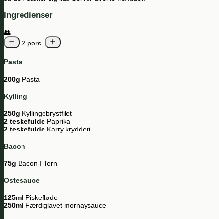
Ingredienser
👥
2 pers.
Pasta
200g
Pasta
Kylling
250g
Kyllingebrystfilet
2 teskefulde
Paprika
2 teskefulde
Karry krydderi
Bacon
75g
Bacon I Tern
Ostesauce
125ml
Piskefløde
250ml
Færdiglavet mornaysauce