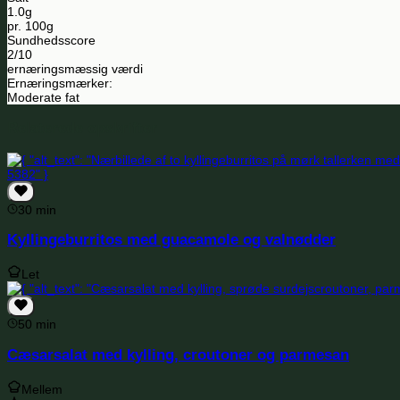
1.0g
pr. 100g
Sundhedsscore
2/10
ernæringsmæssig værdi
Ernæringsmærker:
Moderate fat
Relaterede opskrifter
30 min
Kyllingeburritos med guacamole og valnødder
Let
50 min
Cæsarsalat med kylling, croutoner og parmesan
Mellem