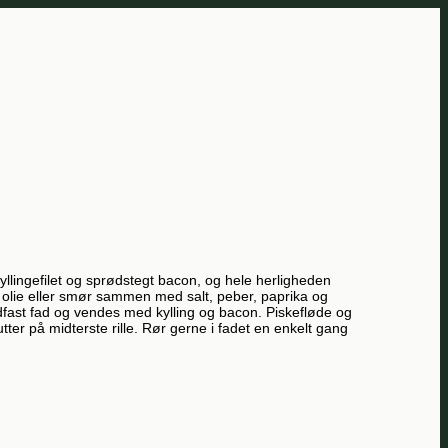
yllingefilet og sprødstegt bacon, og hele herligheden
 olie eller smør sammen med salt, peber, paprika og
dfast fad og vendes med kylling og bacon. Piskefløde og
er på midterste rille. Rør gerne i fadet en enkelt gang