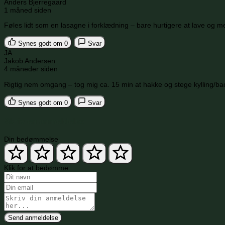
Anders Bjerregaard
1 måned siden
Føles lidt som en lasagne i forklædning – bare hurtigere at lave og 
Synes godt om
0
Svar
JA
Jakob Andersen
4 måneder siden
Rigtig nem omgang – tog mig ca. 15 min at hakke og stege kylling/bacon
Synes godt om
0
Svar
Skriv en anmeldelse
Din bedømmelse
Klik for at bedømme
Send anmeldelse