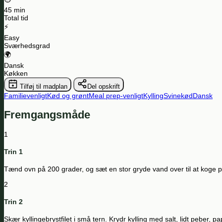
45 min
Total tid
⚡
Easy
Sværhedsgrad
🌍
Dansk
Køkken
Tilføj til madplan
Del opskrift
Familievenligt
Kød og grønt
Meal prep-venligt
Kylling
Svinekød
Dansk
Fremgangsmåde
1
Trin 1
Tænd ovn på 200 grader, og sæt en stor gryde vand over til at koge past
2
Trin 2
Skær kyllingebrystfilet i små tern. Krydr kylling med salt, lidt peber, 