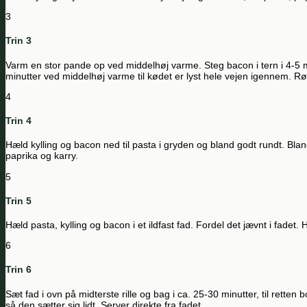
3
Trin 3
Varm en stor pande op ved middelhøj varme. Steg bacon i tern i 4-5 mi
minutter ved middelhøj varme til kødet er lyst hele vejen igennem. Rø
4
Trin 4
Hæld kylling og bacon ned til pasta i gryden og bland godt rundt. Blan
paprika og karry.
5
Trin 5
Hæld pasta, kylling og bacon i et ildfast fad. Fordel det jævnt i fadet
6
Trin 6
Sæt fad i ovn på midterste rille og bag i ca. 25-30 minutter, til retten 
så den sætter sig lidt. Server direkte fra fadet.