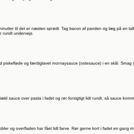
nutter til det er næsten sprødt. Tag bacon af panden og læg på en talle
r rundt undervejs.
d piskefløde og færdiglavet mornaysauce (ostesauce) i en skål. Smag sau
. Hæld sauce over pasta i fadet og rør forsigtigt lidt rundt, så sauce k
bobler og overfladen har fået lidt farve. Rør gerne kort i fadet en gang mi