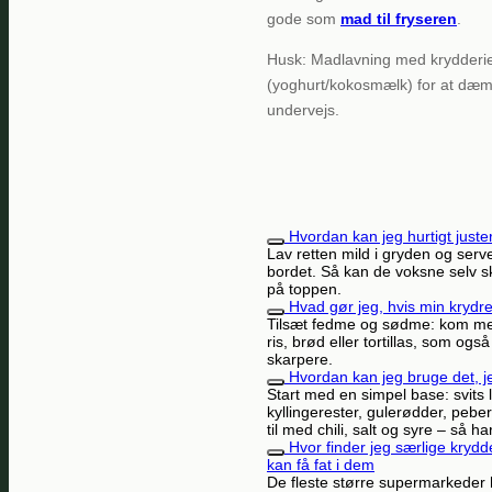
gode som
mad til fryseren
.
Husk: Madlavning med krydderier 
(yoghurt/kokosmælk) for at dæmp
undervejs.
Hvordan kan jeg hurtigt just
Lav retten mild i gryden og serve
bordet. Så kan de voksne selv s
på toppen.
Hvad gør jeg, hvis min krydre
Tilsæt fedme og sødme: kom mer
ris, brød eller tortillas, som o
skarpere.
Hvordan kan jeg bruge det, je
Start med en simpel base: svits l
kyllingerester, gulerødder, pebe
til med chili, salt og syre – så h
Hvor finder jeg særlige kryd
kan få fat i dem
De fleste større supermarkeder ha