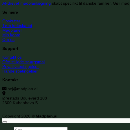
AI-drevet madplanlægning
skabt specifikt til danske familier. Gør mad
Se mere
Opskrifter
Tøm køleskabet
Madplaner
Min konto
Om os
Support
Kontakt os
Ofte stillede spørgsmål
Privatlivsbetingelser
Handelsbetingelser
Kontakt
hej@madplan.ai
Ørestads Boulevard 108
2300 København S
Copyright 2026 ©
Madplan.ai
Søg