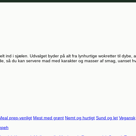
d i sjælen. Udvalget byder på alt fra lynhurtige wokretter til dybe, a
drøde, så du kan servere mad med karakter og masser af smag, uanset hv
Meal prep-venligt
Mest med grønt
Nemt og hurtigt
Sund og let
Vegansk
mpeh