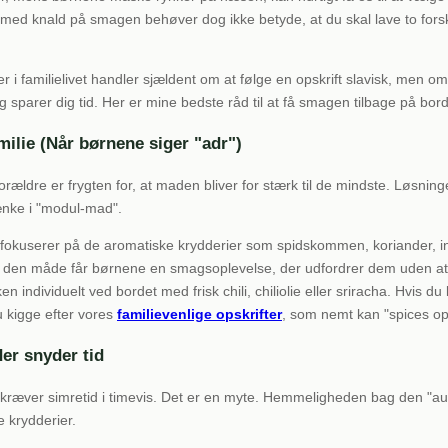
ed knald på smagen behøver dog ikke betyde, at du skal lave to forskell
er i familielivet handler sjældent om at følge en opskrift slavisk, men 
g sparer dig tid. Her er mine bedste råd til at få smagen tilbage på bor
amilie (Når børnene siger "adr")
rældre er frygten for, at maden bliver for stærk til de mindste. Løsning
ænke i "modul-mad".
fokuserer på de aromatiske krydderier som spidskommen, koriander, i
å den måde får børnene en smagsoplevelse, der udfordrer dem uden at
n individuelt ved bordet med frisk chili, chiliolie eller sriracha. Hvis du l
u kigge efter vores
familievenlige opskrifter
, som nemt kan "spices op
er snyder tid
 kræver simretid i timevis. Det er en myte. Hemmeligheden bag den "au
e krydderier.