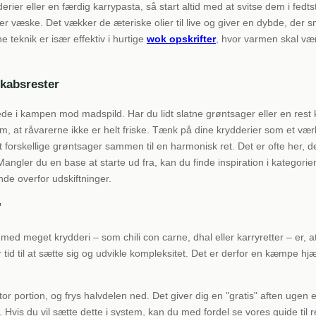
ier eller en færdig karrypasta, så start altid med at svitse dem i fedts
ler væske. Det vækker de æteriske olier til live og giver en dybde, der
 teknik er især effektiv i hurtige
wok opskrifter
, hvor varmen skal væ
skabsrester
ede i kampen mod madspild. Har du lidt slatne grøntsager eller en rest 
um, at råvarerne ikke er helt friske. Tænk på dine krydderier som et vær
forskellige grøntsager sammen til en harmonisk ret. Det er ofte her, d
angler du en base at starte ud fra, kan du finde inspiration i kategorie
nde overfor udskiftninger.
"
 med meget krydderi – som chili con carne, dhal eller karryretter – er, at
id til at sætte sig og udvikle kompleksitet. Det er derfor en kæmpe hjæ
r portion, og frys halvdelen ned. Det giver dig en "gratis" aften ugen e
 Hvis du vil sætte dette i system, kan du med fordel se vores guide til re