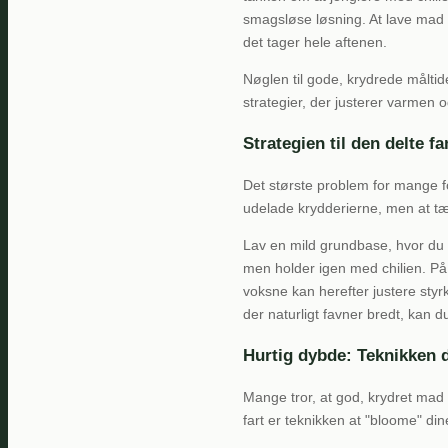
smagsløse løsning. At lave mad m
det tager hele aftenen.
Nøglen til gode, krydrede måltid
strategier, der justerer varmen o
Strategien til den delte f
Det største problem for mange fo
udelade krydderierne, men at t
Lav en mild grundbase, hvor du 
men holder igen med chilien. P
voksne kan herefter justere styrke
der naturligt favner bredt, kan d
Hurtig dybde: Teknikken d
Mange tror, at god, krydret mad
fart er teknikken at "bloome" din