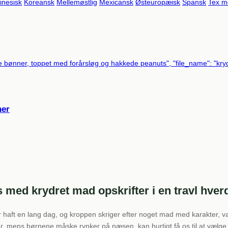
inesisk
Koreansk
Mellemøstlig
Mexicansk
Østeuropæisk
Spansk
Tex m
ner
 med krydret mad opskrifter i en travl hver
r haft en lang dag, og kroppen skriger efter noget mad med karakter,
r, mens børnene måske rynker på næsen, kan hurtigt få os til at vælge 