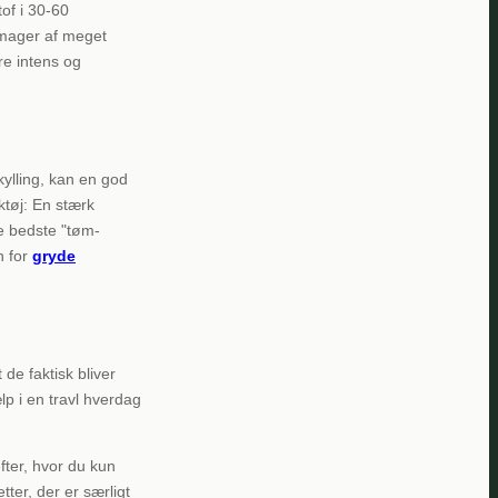
tof i 30-60
 smager af meget
re intens og
kylling, kan en god
ktøj: En stærk
e bedste "tøm-
n for
gryde
 de faktisk bliver
lp i en travl hverdag
fter, hvor du kun
tter, der er særligt