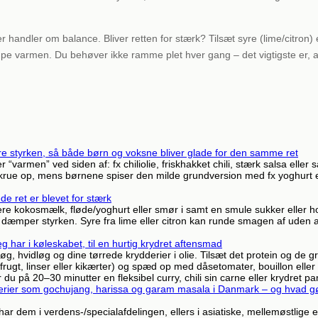
handler om balance. Bliver retten for stærk? Tilsæt syre (lime/citron) 
e varmen. Du behøver ikke ramme plet hver gang – det vigtigste er, at
ere styrken, så både børn og voksne bliver glade for den samme ret
r “varmen” ved siden af: fx chiliolie, friskhakket chili, stærk salsa eller
krue op, mens børnene spiser den milde grundversion med fx yoghurt e
de ret er blevet for stærk
e kokosmælk, fløde/yoghurt eller smør i samt en smule sukker eller 
gså dæmper styrken. Syre fra lime eller citron kan runde smagen af uden 
g har i køleskabet, til en hurtig krydret aftensmad
øg, hvidløg og dine tørrede krydderier i olie. Tilsæt det protein og de g
rfrugt, linser eller kikærter) og spæd op med dåsetomater, bouillon el
ar du på 20–30 minutter en fleksibel curry, chili sin carne eller krydret p
derier som gochujang, harissa og garam masala i Danmark – og hvad gør
r dem i verdens-/specialafdelingen, ellers i asiatiske, mellemøstlige el