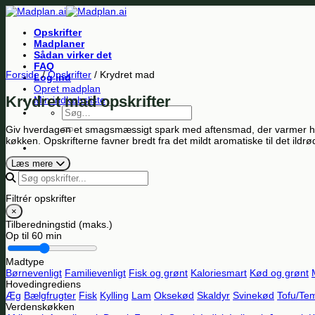
Fortsæt
til
Opskrifter
indhold
Madplaner
Sådan virker det
FAQ
Forside
/
Opskrifter
/
Krydret mad
Log ind
Opret madplan
Krydret mad opskrifter
Min indkøbsliste
Søg
efter:
Giv hverdagen et smagsmæssigt spark med aftensmad, der varmer helt in
køkken. Opskrifterne favner bredt fra det mildt aromatiske til det il
Læs mere
Filtrér opskrifter
×
Tilberedningstid (maks.)
Op til
60 min
Madtype
Børnevenligt
Familievenligt
Fisk og grønt
Kaloriesmart
Kød og grønt
Hovedingrediens
Æg
Bælgfrugter
Fisk
Kylling
Lam
Oksekød
Skaldyr
Svinekød
Tofu/Te
Verdenskøkken