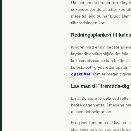
Uanset om du bruger tørre krydder
sekunder,
før
du tilsætter kød el
mere tid, end du har brugt. Denne
tilberedningen kort.
Redningsplanken til køle
Krydret mad er din bedste allier
krydderiblanding skjule det fakt
kokosmælkssauce kan binde vidt 
køleskabet"-gryderetter opstår. M
opskrifter
, som er meget tilgive
Lav mad til "fremtids-dig
En af de store fordele ved retter
bedre dagen efter. Smagene har t
at lave dobbeltportion.
Brug weekenden på at lave en sto
skal koge ris eller varme et brød.