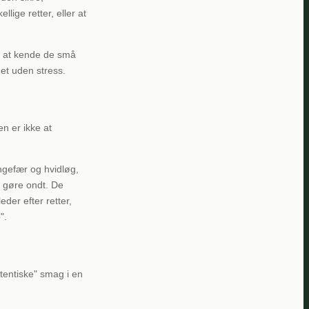
ige retter, eller at
om at kende de små
det uden stress.
en er ikke at
ngefær og hvidløg,
 gøre ondt. De
eder efter retter,
".
tentiske" smag i en