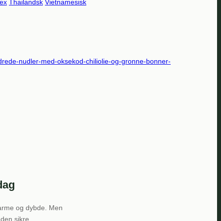
ex
Thailandsk
Vietnamesisk
dag
 varme og dybde. Men
den sikre,