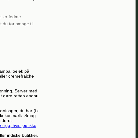
eller fedme
 du tør smage til
 sambal oelek på
ller cremefraiche
honning. Server med
at gøre retten endnu
røntsager, du har (fx
ler kokosmælk. Smag
anderet.
 jeg, hvis jeg ikke
ler indiske butikker.