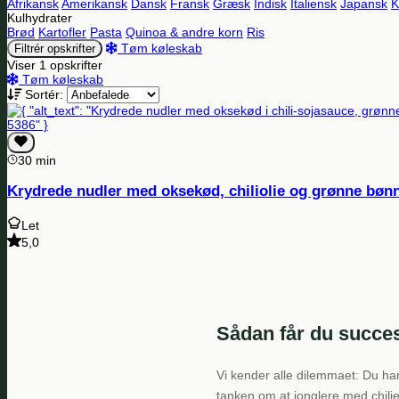
Afrikansk
Amerikansk
Dansk
Fransk
Græsk
Indisk
Italiensk
Japansk
K
Kulhydrater
Brød
Kartofler
Pasta
Quinoa & andre korn
Ris
Tøm køleskab
Filtrér opskrifter
Viser 1 opskrifter
Tøm køleskab
Sortér:
30 min
Krydrede nudler med oksekød, chiliolie og grønne bøn
Let
5,0
Sådan får du succes
Vi kender alle dilemmaet: Du ha
tanken om at jonglere med chilie