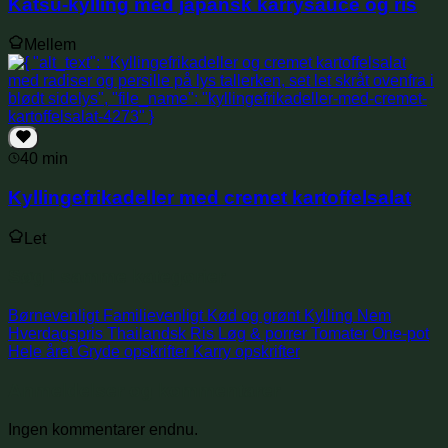
Katsu-kylling med japansk karrysauce og ris
Mellem
40 min
Kyllingefrikadeller med cremet kartoffelsalat
Let
Søg i samme kategorier
Børnevenligt
Familievenligt
Kød og grønt
Kylling
Nem
Hverdagspris
Thailandsk
Ris
Løg & porrer
Tomater
One-pot
Hele året
Gryde opskrifter
Karry opskrifter
Anmeldelser og kommentarer
Ingen kommentarer endnu.