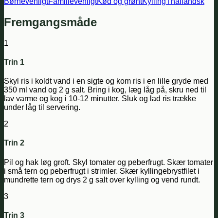
Børnevenligt
Familievenligt
Kød og grønt
Kylling
Thailandsk
Fremgangsmåde
1
Trin 1
Skyl ris i koldt vand i en sigte og kom ris i en lille gryde med
350 ml vand og 2 g salt. Bring i kog, læg låg på, skru ned til
lav varme og kog i 10-12 minutter. Sluk og lad ris trække
under låg til servering.
2
Trin 2
Pil og hak løg groft. Skyl tomater og peberfrugt. Skær tomater
i små tern og peberfrugt i strimler. Skær kyllingebrystfilet i
mundrette tern og drys 2 g salt over kylling og vend rundt.
3
Trin 3