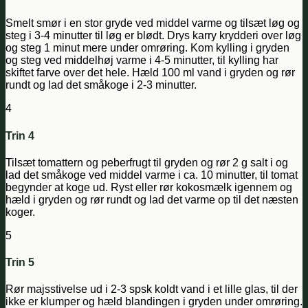
Smelt smør i en stor gryde ved middel varme og tilsæt løg og
steg i 3-4 minutter til løg er blødt. Drys karry krydderi over løg
og steg 1 minut mere under omrøring. Kom kylling i gryden
og steg ved middelhøj varme i 4-5 minutter, til kylling har
skiftet farve over det hele. Hæld 100 ml vand i gryden og rør
rundt og lad det småkoge i 2-3 minutter.
4
Trin 4
Tilsæt tomattern og peberfrugt til gryden og rør 2 g salt i og
lad det småkoge ved middel varme i ca. 10 minutter, til tomat
begynder at koge ud. Ryst eller rør kokosmælk igennem og
hæld i gryden og rør rundt og lad det varme op til det næsten
koger.
5
Trin 5
Rør majsstivelse ud i 2-3 spsk koldt vand i et lille glas, til der
ikke er klumper og hæld blandingen i gryden under omrøring.