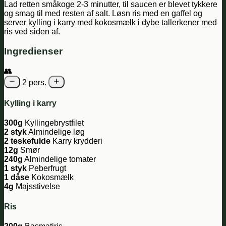
Lad retten småkoge 2-3 minutter, til saucen er blevet tykkere
og smag til med resten af salt. Løsn ris med en gaffel og
server kylling i karry med kokosmælk i dybe tallerkener med
ris ved siden af.
Ingredienser
👥
2 pers.
Kylling i karry
300g
Kyllingebrystfilet
2 styk
Almindelige løg
2 teskefulde
Karry krydderi
12g
Smør
240g
Almindelige tomater
1 styk
Peberfrugt
1 dåse
Kokosmælk
4g
Majsstivelse
Ris