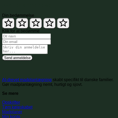
Skriv en anmeldelse
Din bedømmelse
Klik for at bedømme
Send anmeldelse
AI-drevet madplanlægning
skabt specifikt til danske familier.
Gør madplanlægning nemt, hurtigt og sjovt.
Se mere
Opskrifter
Tøm køleskabet
Madplaner
Min konto