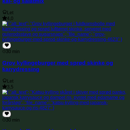
kål- og salatmix
Let
4,0
30 min
Grov kyllingeburger med sprød skinke og
karrydressing
Let
3,5
30 min