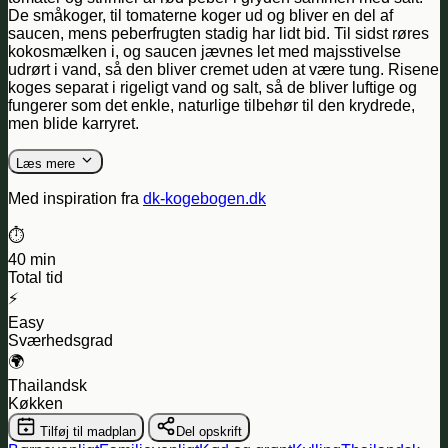
De småkoger, til tomaterne koger ud og bliver en del af
saucen, mens peberfrugten stadig har lidt bid. Til sidst røres
kokosmælken i, og saucen jævnes let med majsstivelse
udrørt i vand, så den bliver cremet uden at være tung. Risene
koges separat i rigeligt vand og salt, så de bliver luftige og
fungerer som det enkle, naturlige tilbehør til den krydrede,
men blide karryret.
Læs mere
Med inspiration fra
dk-kogebogen.dk
⏱️
40 min
Total tid
⚡
Easy
Sværhedsgrad
🌍
Thailandsk
Køkken
Tilføj til madplan
Del opskrift