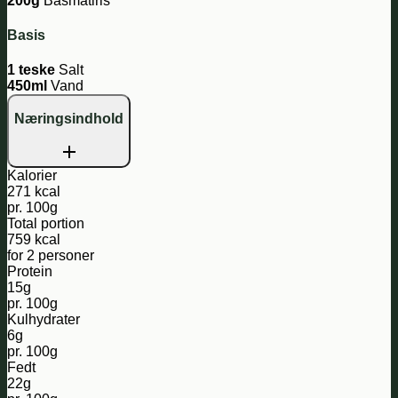
200g
Basmatiris
Basis
1 teske
Salt
450ml
Vand
Næringsindhold
Kalorier
271 kcal
pr. 100g
Total portion
759 kcal
for 2 personer
Protein
15g
pr. 100g
Kulhydrater
6g
pr. 100g
Fedt
22g