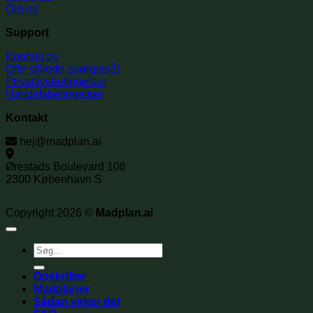
Om os
Support
Kontakt os
Ofte stillede spørgsmål
Privatlivsbetingelser
Handelsbetingelser
Kontakt
hej@madplan.ai
Ørestads Boulevard 108
2300 København S
Copyright 2026 ©
Madplan.ai
Søg
efter:
Opskrifter
Madplaner
Sådan virker det