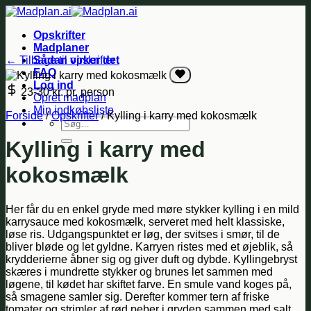
Fortsæt
til
Opskrifter
indhold
Madplaner
← Tilbage til opskrifter
Sådan virker det
FAQ
Log ind
23-30 kr.
pr. person
Opret madplan
Min indkøbsliste
Forside
/
Opskrifter
/
Kylling i karry med kokosmælk
Søg
efter:
Kylling i karry med
kokosmælk
Her får du en enkel gryde med møre stykker kylling i en mild
karrysauce med kokosmælk, serveret med helt klassiske,
løse ris. Udgangspunktet er løg, der svitses i smør, til de
bliver bløde og let gyldne. Karryen ristes med et øjeblik, så
krydderierne åbner sig og giver duft og dybde. Kyllingebryst
skæres i mundrette stykker og brunes let sammen med
løgene, til kødet har skiftet farve. En smule vand koges på,
så smagene samler sig. Derefter kommer tern af friske
tomater og strimler af rød peber i gryden sammen med salt.