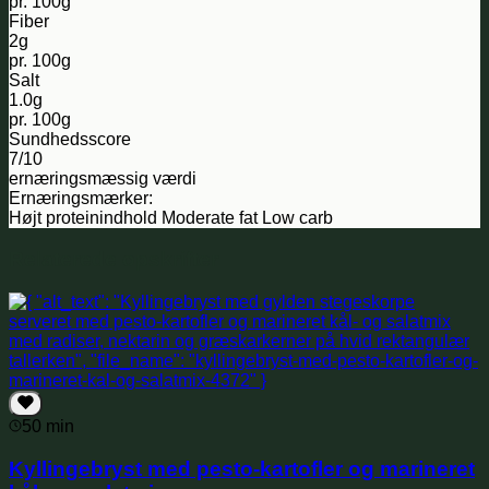
pr. 100g
Fiber
2g
pr. 100g
Salt
1.0g
pr. 100g
Sundhedsscore
7/10
ernæringsmæssig værdi
Ernæringsmærker:
Højt proteinindhold
Moderate fat
Low carb
Relaterede opskrifter
50 min
Kyllingebryst med pesto-kartofler og marineret