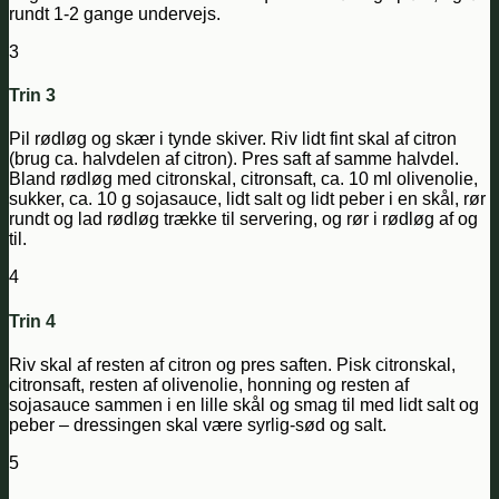
rundt 1-2 gange undervejs.
3
Trin 3
Pil rødløg og skær i tynde skiver. Riv lidt fint skal af citron
(brug ca. halvdelen af citron). Pres saft af samme halvdel.
Bland rødløg med citronskal, citronsaft, ca. 10 ml olivenolie,
sukker, ca. 10 g sojasauce, lidt salt og lidt peber i en skål, rør
rundt og lad rødløg trække til servering, og rør i rødløg af og
til.
4
Trin 4
Riv skal af resten af citron og pres saften. Pisk citronskal,
citronsaft, resten af olivenolie, honning og resten af
sojasauce sammen i en lille skål og smag til med lidt salt og
peber – dressingen skal være syrlig-sød og salt.
5