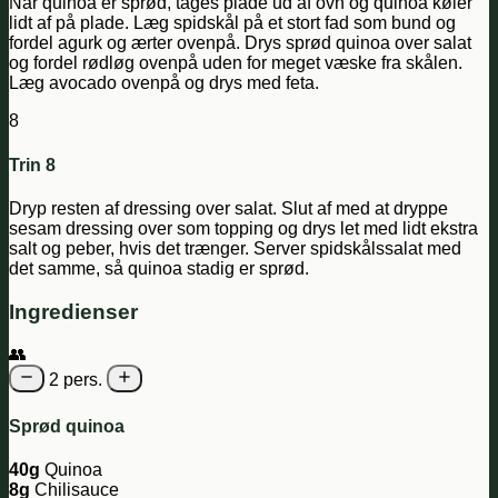
Når quinoa er sprød, tages plade ud af ovn og quinoa køler
lidt af på plade. Læg spidskål på et stort fad som bund og
fordel agurk og ærter ovenpå. Drys sprød quinoa over salat
og fordel rødløg ovenpå uden for meget væske fra skålen.
Læg avocado ovenpå og drys med feta.
8
Trin 8
Dryp resten af dressing over salat. Slut af med at dryppe
sesam dressing over som topping og drys let med lidt ekstra
salt og peber, hvis det trænger. Server spidskålssalat med
det samme, så quinoa stadig er sprød.
Ingredienser
👥
2 pers.
Sprød quinoa
40g
Quinoa
8g
Chilisauce