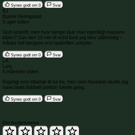
Synes godt om
0
Svar
BJ
Bjarke Holmgaard
3 uger siden
God opskrift, men hvor længe skal man egentligt massere
kålen? Gav den 10 min til sidst fordi jeg blev utålmodig –
måske lidt længere end opskriften antyder.
Synes godt om
0
Svar
LA
Lars
6 måneder siden
Rigeligt som tilbehør til os tre, men som hovedret skulle jeg
have lavet dobbelt portion næste gang.
Synes godt om
0
Svar
Skriv en anmeldelse
Din bedømmelse