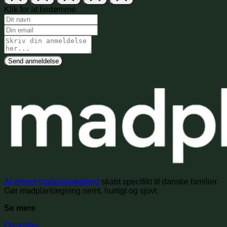
Klik for at bedømme
Send anmeldelse
AI-drevet madplanlægning
skabt specifikt til danske familier.
Gør madplanlægning nemt, hurtigt og sjovt.
Se mere
Opskrifter