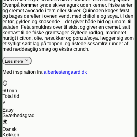
Ovenpå kommer tynde skiver agurk uden kerner, friske ærter
og cremet avocado i tern eller skiver. Quinoaen koges først
og bages derefter i ovnen vendt med chiliolie og soya, til den
er tør, gylden og knasende – det giver både bid og umami til
salaten. Feta smuldres over til sidst og giver en cremet, salt
kontrast til de friske grøntsager. Syltede rødløg, marineret
hurtigt i citron, olie, rørsukker og ponzu/soya, lægger sig som
et syrligt-sødt lag på toppen, og ristede sesamfrø runder af
med nøddeagtig smag og ekstra crunch.
Læs mere
Med inspiration fra
albertestengaard.dk
⏱️
60 min
Total tid
⚡
Easy
Sværhedsgrad
🌍
Dansk
Køkken