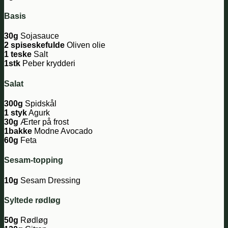
Basis
30g
Sojasauce
2 spiseskefulde
Oliven olie
1 teske
Salt
1stk
Peber krydderi
Salat
300g
Spidskål
1 styk
Agurk
30g
Ærter på frost
1bakke
Modne Avocado
60g
Feta
Sesam-topping
10g
Sesam Dressing
Syltede rødløg
50g
Rødløg