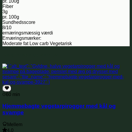
pr. 100g
Fiber
3g
pr. 100g
Sundhedsscore
8/10
ernæringsmæssig værdi
Ernæringsmærker:
Moderate fat
Low carb
Vegetarisk
Relaterede opskrifter
60 min
Hjemmebagte vegetarpirogger med kål og
svampe
Mellem
4,0