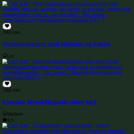
40 min
Grøntsagscurry med kikærter og kokos
Let
60 min
Klassisk blomkålsgratin uden kød
Mellem
4,5