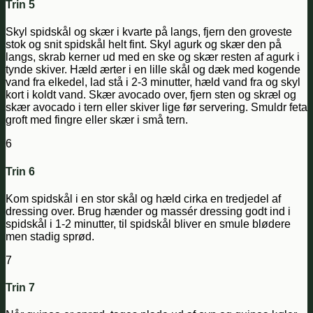
Trin 5
Skyl spidskål og skær i kvarte på langs, fjern den groveste
stok og snit spidskål helt fint. Skyl agurk og skær den på
langs, skrab kerner ud med en ske og skær resten af agurk i
tynde skiver. Hæld ærter i en lille skål og dæk med kogende
vand fra elkedel, lad stå i 2-3 minutter, hæld vand fra og skyl
kort i koldt vand. Skær avocado over, fjern sten og skræl og
skær avocado i tern eller skiver lige før servering. Smuldr feta
groft med fingre eller skær i små tern.
6
Trin 6
Kom spidskål i en stor skål og hæld cirka en tredjedel af
dressing over. Brug hænder og massér dressing godt ind i
spidskål i 1-2 minutter, til spidskål bliver en smule blødere
men stadig sprød.
7
Trin 7