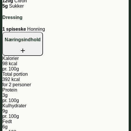
120g
Citron
5g
Sukker
Dressing
1 spiseske
Honning
Næringsindhold
Kalorier
98 kcal
pr. 100g
Total portion
392 kcal
for 2 personer
Protein
3g
pr. 100g
Kulhydrater
9g
pr. 100g
Fedt
6g