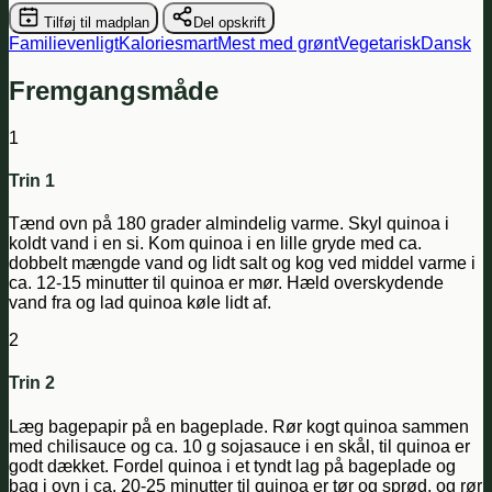
Tilføj til madplan
Del opskrift
Familievenligt
Kaloriesmart
Mest med grønt
Vegetarisk
Dansk
Fremgangsmåde
1
Trin 1
Tænd ovn på 180 grader almindelig varme. Skyl quinoa i
koldt vand i en si. Kom quinoa i en lille gryde med ca.
dobbelt mængde vand og lidt salt og kog ved middel varme i
ca. 12-15 minutter til quinoa er mør. Hæld overskydende
vand fra og lad quinoa køle lidt af.
2
Trin 2
Læg bagepapir på en bageplade. Rør kogt quinoa sammen
med chilisauce og ca. 10 g sojasauce i en skål, til quinoa er
godt dækket. Fordel quinoa i et tyndt lag på bageplade og
bag i ovn i ca. 20-25 minutter til quinoa er tør og sprød, og rør