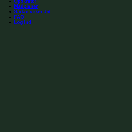
Opskrifter
Madplaner
Sådan virker det
FAQ
Log ind