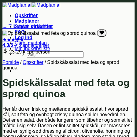
Fortsæt
til
Opskrifter
indhold
Madplaner
← Tilbage til opskrifter
Sådan virker det
FAQ
Log ind
★
★
★
★
★
Opret madplan
4.3/5
– 3 anmeldelser
Min indkøbsliste
23-29 kr.
pr. person
Søg
efter:
Forside
/
Opskrifter
/
Spidskålssalat med feta og sprød
quinoa
Spidskålssalat med feta og
sprød quinoa
Her får du en frisk og mættende spidskålssalat, hvor sprød
kål, salt feta og ovnbagt crispy quinoa spiller hovedrollen.
Det er en salat, der både fungerer som tilbehør og som et let
måltid i sig selv. Basen er fint snittet spidskål, der masseres
med en syrlig-sød dressing af citron, olivenolie, honning og
ponzu eller soya, så kålen bliver blødere men stadig sprød.