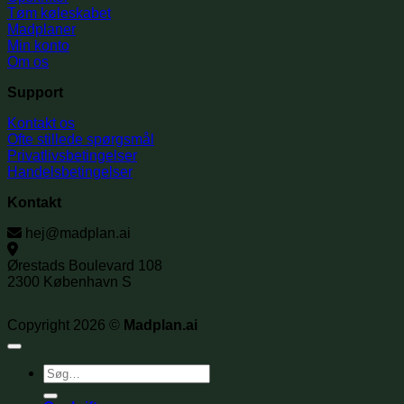
Tøm køleskabet
Madplaner
Min konto
Om os
Support
Kontakt os
Ofte stillede spørgsmål
Privatlivsbetingelser
Handelsbetingelser
Kontakt
hej@madplan.ai
Ørestads Boulevard 108
2300 København S
Copyright 2026 ©
Madplan.ai
Søg
efter: