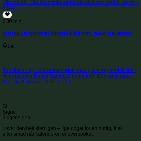
30 min
Indisk-inspireret blomkålskarry med kikærter
Let
Søg i samme kategorier
Familievenligt
Kaloriesmart
Mest med grønt
Vegetarisk
Nem
Hverdagspris
Dansk
Quinoa & andre korn
Bønner & ærter
Kål
Løg & porrer
Ovn
Hele året
Anmeldelser og kommentarer
SI
Signe
3 uger siden
Laver den helt klart igen – lige noget for en hurtig, frisk
aftensmad når kalenderen er overbooket.