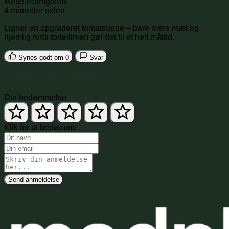
Mette Holmgaard
4 måneder siden
Ligner en opgraderet tomatsuppe – bare mere mæt og
hjemlig fordi tortellinien gør det til et helt måltid.
Synes godt om
0
Svar
Skriv en anmeldelse
Din bedømmelse
Klik for at bedømme
Send anmeldelse