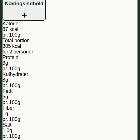
Næringsindhold
Kalorier
87 kcal
pr. 100g
Total portion
305 kcal
for 2 personer
Protein
3g
pr. 100g
Kulhydrater
8g
pr. 100g
Fedt
5g
pr. 100g
Fiber
1g
pr. 100g
Salt
1.0g
pr. 100g