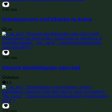
40 min
Grøntsagscurry med kikærter og kokos
Let
60 min
Klassisk blomkålsgratin uden kød
Mellem
4,5
30 min