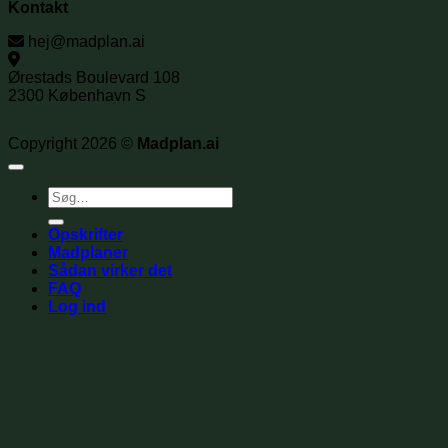
Kontakt
hej@madplan.ai
Ørestads Boulevard 108
2300 København S
Copyright 2026 ©
Madplan.ai
Søg
efter:
Opskrifter
Madplaner
Sådan virker det
FAQ
Log ind