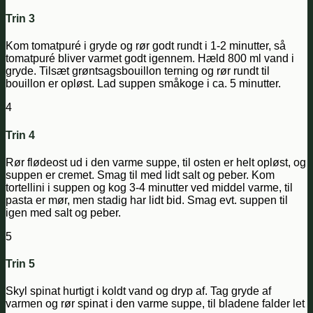
Trin 3
Kom tomatpuré i gryde og rør godt rundt i 1-2 minutter, så
tomatpuré bliver varmet godt igennem. Hæld 800 ml vand i
gryde. Tilsæt grøntsagsbouillon terning og rør rundt til
bouillon er opløst. Lad suppen småkoge i ca. 5 minutter.
4
Trin 4
Rør flødeost ud i den varme suppe, til osten er helt opløst, og
suppen er cremet. Smag til med lidt salt og peber. Kom
tortellini i suppen og kog 3-4 minutter ved middel varme, til
pasta er mør, men stadig har lidt bid. Smag evt. suppen til
igen med salt og peber.
5
Trin 5
Skyl spinat hurtigt i koldt vand og dryp af. Tag gryde af
varmen og rør spinat i den varme suppe, til bladene falder let