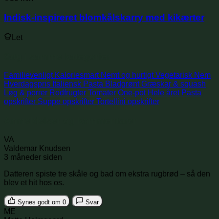
Indisk-inspireret blomkålskarry med kikærter
Let
Søg i samme kategorier
Familievenligt
Kaloriesmart
Nemt og hurtigt
Vegetarisk
Nem
Hverdagspris
Italiensk
Pasta
Bladgrønt
Græskar & squash
Løg & porrer
Rodfrugter
Tomater
One-pot
Hele året
Pasta
opskrifter
Suppe opskrifter
Tortellini opskrifter
Anmeldelser og kommentarer
VA
Valdemar Knudsen
3 måneder siden
Datteren spiste tre skåle og bad om ekstra rugbrød – så den
blev et hit hos os.
Synes godt om
0
Svar
ME