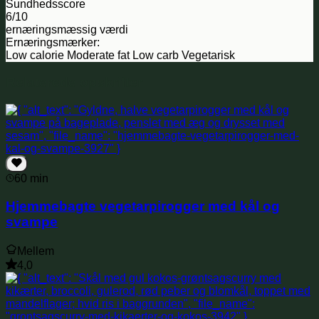
Sundhedsscore
6/10
ernæringsmæssig værdi
Ernæringsmærker:
Low calorie
Moderate fat
Low carb
Vegetarisk
Relaterede opskrifter
60 min
Hjemmebagte vegetarpirogger med kål og
svampe
Mellem
4,0