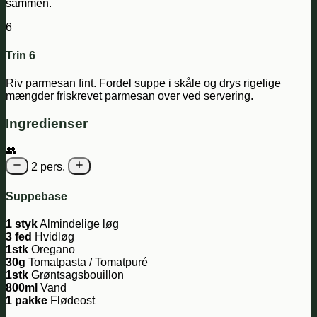
sammen.
6
Trin 6
Riv parmesan fint. Fordel suppe i skåle og drys rigelige
mængder friskrevet parmesan over ved servering.
Ingredienser
👥
2 pers.
Suppebase
1 styk
Almindelige løg
3 fed
Hvidløg
1stk
Oregano
30g
Tomatpasta / Tomatpuré
1stk
Grøntsagsbouillon
800ml
Vand
1 pakke
Flødeost