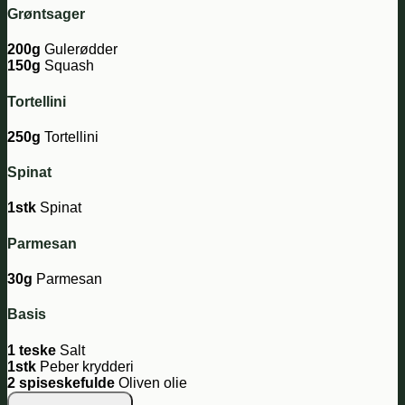
Grøntsager
200g
Gulerødder
150g
Squash
Tortellini
250g
Tortellini
Spinat
1stk
Spinat
Parmesan
30g
Parmesan
Basis
1 teske
Salt
1stk
Peber krydderi
2 spiseskefulde
Oliven olie