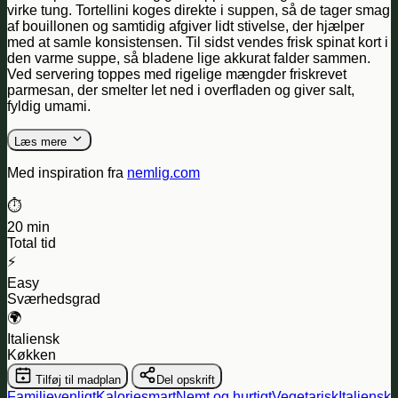
virke tung. Tortellini koges direkte i suppen, så de tager smag
af bouillonen og samtidig afgiver lidt stivelse, der hjælper
med at samle konsistensen. Til sidst vendes frisk spinat kort i
den varme suppe, så bladene lige akkurat falder sammen.
Ved servering toppes med rigelige mængder friskrevet
parmesan, der smelter let ned i overfladen og giver salt,
fyldig umami.
Læs mere
Med inspiration fra
nemlig.com
⏱️
20 min
Total tid
⚡
Easy
Sværhedsgrad
🌍
Italiensk
Køkken
Tilføj til madplan
Del opskrift
Familievenligt
Kaloriesmart
Nemt og hurtigt
Vegetarisk
Italiensk