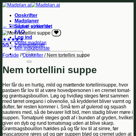
Fortsæt
til
Opskrifter
indhold
Madplaner
← Tilbage til opskrifter
Sådan virker det
FAQ
Log ind
★
★
★
★
★
Opret madplan
5/5
– 2 anmeldelser
Min indkøbsliste
Søg
Forside
/
Opskrifter
/
Nem tortellini suppe
efter:
Nem tortellini suppe
Her får du en hurtig, mild og mættende tortellinisuppe, hvor
pastaen får lov til at være hovedpersonen i en cremet tomat-
og grøntsagsbouillon. Løg og hvidløg steges først sammen
med tørret oregano i olivenolie, så krydderiet bliver varmt og
dufter, før resten kommer i. Små tern af gulerod og squash
sauteres med, så de bevarer lidt bid, men stadig bliver møre i
suppen. Tomatpuré steges godt af i bunden af gryden, hvilket
giver en dyb og rund tomatsmag uden at blive skarp.
Grøntsagsbouillon hældes på og får lov til at simre, før
mascarpone røres ud og gør suppen blød og cremet uden at