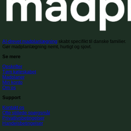
AI-drevet madplanlægning
skabt specifikt til danske familier.
Gør madplanlægning nemt, hurtigt og sjovt.
Se mere
Opskrifter
Tøm køleskabet
Madplaner
Min konto
Om os
Support
Kontakt os
Ofte stillede spørgsmål
Privatlivsbetingelser
Handelsbetingelser