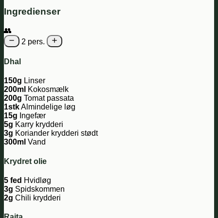
Ingredienser
👥
2 pers.
Dhal
150g
Linser
200ml
Kokosmælk
200g
Tomat passata
1stk
Almindelige løg
15g
Ingefær
5g
Karry krydderi
3g
Koriander krydderi stødt
300ml
Vand
Krydret olie
5 fed
Hvidløg
3g
Spidskommen
2g
Chili krydderi
Raita