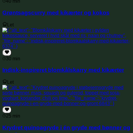
40 min
Grøntsagscurry med kikærter og kokos
Let
30 min
Indisk-inspireret blomkålskarry med kikærter
Let
25 min
Krydret quinoagryde i én gryde med bønner og