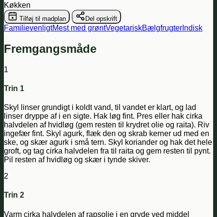
Køkken
Tilføj til madplan
Del opskrift
Familievenligt
Mest med grønt
Vegetarisk
Bælgfrugter
Indisk
Fremgangsmåde
1
Trin 1
Skyl linser grundigt i koldt vand, til vandet er klart, og lad
linser dryppe af i en sigte. Hak løg fint. Pres eller hak cirka
halvdelen af hvidløg (gem resten til krydret olie og raita). Riv
ingefær fint. Skyl agurk, flæk den og skrab kerner ud med en
ske, og skær agurk i små tern. Skyl koriander og hak det hele
groft, og tag cirka halvdelen fra til raita og gem resten til pynt.
Pil resten af hvidløg og skær i tynde skiver.
2
Trin 2
Varm cirka halvdelen af rapsolie i en gryde ved middel