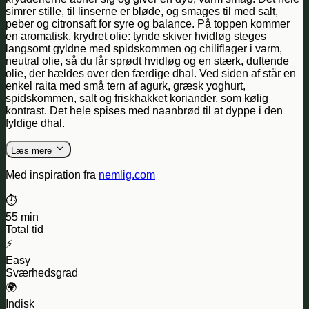
simrer stille, til linserne er bløde, og smages til med salt,
peber og citronsaft for syre og balance. På toppen kommer
en aromatisk, krydret olie: tynde skiver hvidløg steges
langsomt gyldne med spidskommen og chiliflager i varm,
neutral olie, så du får sprødt hvidløg og en stærk, duftende
olie, der hældes over den færdige dhal. Ved siden af står en
enkel raita med små tern af agurk, græsk yoghurt,
spidskommen, salt og friskhakket koriander, som kølig
kontrast. Det hele spises med naanbrød til at dyppe i den
fyldige dhal.
Læs mere
Med inspiration fra
nemlig.com
⏱️
55 min
Total tid
⚡
Easy
Sværhedsgrad
🌍
Indisk