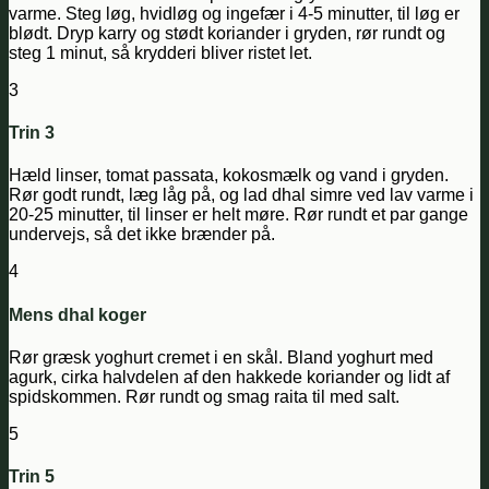
varme. Steg løg, hvidløg og ingefær i 4-5 minutter, til løg er
blødt. Dryp karry og stødt koriander i gryden, rør rundt og
steg 1 minut, så krydderi bliver ristet let.
3
Trin 3
Hæld linser, tomat passata, kokosmælk og vand i gryden.
Rør godt rundt, læg låg på, og lad dhal simre ved lav varme i
20-25 minutter, til linser er helt møre. Rør rundt et par gange
undervejs, så det ikke brænder på.
4
Mens dhal koger
Rør græsk yoghurt cremet i en skål. Bland yoghurt med
agurk, cirka halvdelen af den hakkede koriander og lidt af
spidskommen. Rør rundt og smag raita til med salt.
5
Trin 5