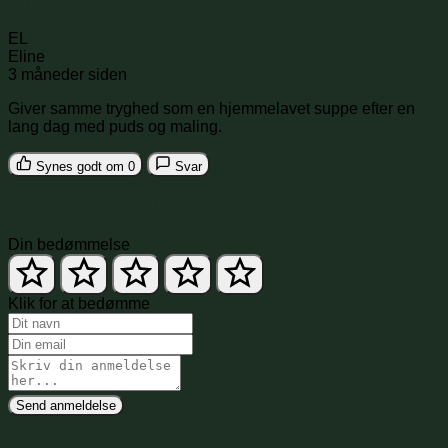
EL
Eline
3 måneder siden
Giver samme tryghed som en hjemmelavet suppe efter en
lang dag med puds og maling.
Synes godt om
0
Svar
Skriv en anmeldelse
Din bedømmelse
Klik for at bedømme
Send anmeldelse