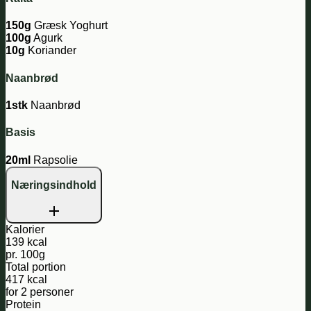
150g
Græsk Yoghurt
100g
Agurk
10g
Koriander
Naanbrød
1stk
Naanbrød
Basis
20ml
Rapsolie
Næringsindhold
Kalorier
139 kcal
pr. 100g
Total portion
417 kcal
for 2 personer
Protein