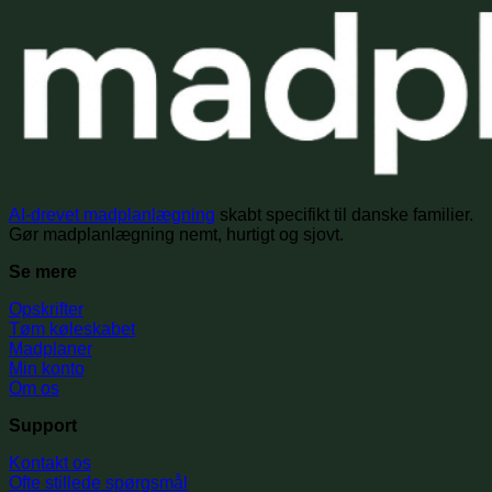
AI-drevet madplanlægning
skabt specifikt til danske familier.
Gør madplanlægning nemt, hurtigt og sjovt.
Se mere
Opskrifter
Tøm køleskabet
Madplaner
Min konto
Om os
Support
Kontakt os
Ofte stillede spørgsmål