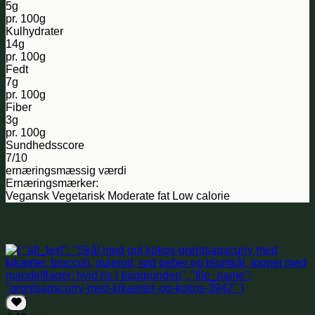
5g
pr. 100g
Kulhydrater
14g
pr. 100g
Fedt
7g
pr. 100g
Fiber
3g
pr. 100g
Sundhedsscore
7/10
ernæringsmæssig værdi
Ernæringsmærker:
Vegansk
Vegetarisk
Moderate fat
Low calorie
Relaterede opskrifter