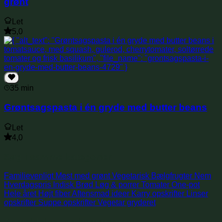
grønt
Let
5,0
35 min
Grøntsagspasta i én gryde med butter beans
Let
4,0
Søg i samme kategorier
Familievenligt
Mest med grønt
Vegetarisk
Bælgfrugter
Nem
Hverdagspris
Indisk
Brød
Løg & porrer
Tomater
One-pot
Hele året
Højt fiber
Aftensmad ideer
Karry opskrifter
Linser
opskrifter
Suppe opskrifter
Vegetar gryderet
Anmeldelser og kommentarer