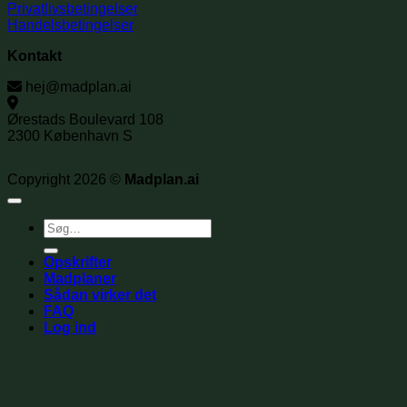
Privatlivsbetingelser
Handelsbetingelser
Kontakt
hej@madplan.ai
Ørestads Boulevard 108
2300 København S
Copyright 2026 ©
Madplan.ai
Søg
efter:
Opskrifter
Madplaner
Sådan virker det
FAQ
Log ind