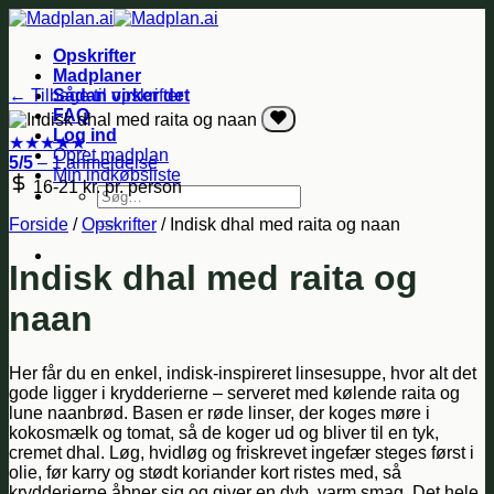
Fortsæt
til
Opskrifter
indhold
Madplaner
← Tilbage til opskrifter
Sådan virker det
FAQ
Log ind
★
★
★
★
★
Opret madplan
5/5
– 1 anmeldelse
Min indkøbsliste
16-21 kr.
pr. person
Søg
efter:
Forside
/
Opskrifter
/
Indisk dhal med raita og naan
Indisk dhal med raita og
naan
Her får du en enkel, indisk-inspireret linsesuppe, hvor alt det
gode ligger i krydderierne – serveret med kølende raita og
lune naanbrød. Basen er røde linser, der koges møre i
kokosmælk og tomat, så de koger ud og bliver til en tyk,
cremet dhal. Løg, hvidløg og friskrevet ingefær steges først i
olie, før karry og stødt koriander kort ristes med, så
krydderierne åbner sig og giver en dyb, varm smag. Det hele