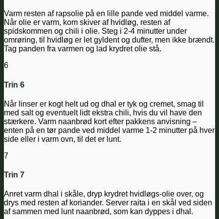
Varm resten af rapsolie på en lille pande ved middel varme.
Når olie er varm, kom skiver af hvidløg, resten af
spidskommen og chili i olie. Steg i 2-4 minutter under
omrøring, til hvidløg er let gyldent og dufter, men ikke brændt.
Tag panden fra varmen og lad krydret olie stå.
6
Trin 6
Når linser er kogt helt ud og dhal er tyk og cremet, smag til
med salt og eventuelt lidt ekstra chili, hvis du vil have den
stærkere. Varm naanbrød kort efter pakkens anvisning –
enten på en tør pande ved middel varme 1-2 minutter på hver
side eller i varm ovn, til det er lunt.
7
Trin 7
Anret varm dhal i skåle, dryp krydret hvidløgs-olie over, og
drys med resten af koriander. Server raita i en skål ved siden
af sammen med lunt naanbrød, som kan dyppes i dhal.