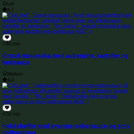
Let
4,7
90 min
Græsk moussaka med aubergine, kartofler og
kødsauce
Mellem
4,0
30 min
Hakkebøffer med svampe-pebersauce og grov
rodfrugtmos