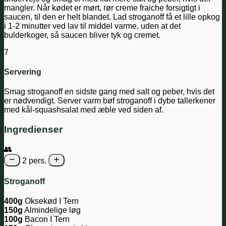
mangler. Når kødet er mørt, rør creme fraiche forsigtigt i
saucen, til den er helt blandet. Lad stroganoff få et lille opkog
i 1-2 minutter ved lav til middel varme, uden at det
bulderkoger, så saucen bliver tyk og cremet.
7
Servering
Smag stroganoff en sidste gang med salt og peber, hvis det
er nødvendigt. Server varm bøf stroganoff i dybe tallerkener
med kål-squashsalat med æble ved siden af.
Ingredienser
👥
2 pers.
Stroganoff
400g
Oksekød I Tern
150g
Almindelige løg
100g
Bacon I Tern