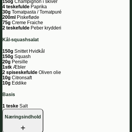
150g
Champignon i skiver
4 teskefulde
Paprika
30g
Tomatpasta / Tomatpuré
200ml
Piskefløde
75g
Creme Fraiche
2 teskefulde
Peber krydderi
Kål-squashsalat
150g
Snittet Hvidkål
150g
Squash
20g
Persille
1stk
Æbler
2 spiseskefulde
Oliven olie
10g
Citronsaft
10g
Eddike
Basis
1 teske
Salt
Næringsindhold