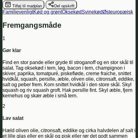
Tilføj til madplan
Del opskrift
Familievenligt
Kød og grønt
Oksekød
Svinekød
Østeuropæisk
Fremgangsmåde
1
Gør klar
Find en stor pande eller gryde til stroganoff og en stor skål til
salat. Tag oksekød i tern, løg, bacon i tern, champignon i
skiver, paprika, tomatpuré, piskefløde, creme fraiche, snittet
hvidkål, squash, persille, æble, oliven olie, citronsaft, eddike,
salt og peber frem. Kom snittet hvidkål i den store skål. Skyl
squash og riv squash groft. Hak persille fint. Skyl æble, fjern
kernehus og skær æble i små tern.
2
Lav salat
Hæld oliven olie, citronsaft, eddike og cirka halvdelen af salt i
et lille glas eller en skål og pisk eller rør det godt sammen