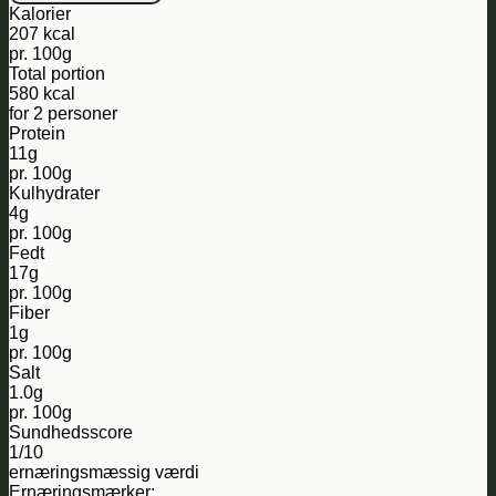
Kalorier
207 kcal
pr. 100g
Total portion
580 kcal
for 2 personer
Protein
11g
pr. 100g
Kulhydrater
4g
pr. 100g
Fedt
17g
pr. 100g
Fiber
1g
pr. 100g
Salt
1.0g
pr. 100g
Sundhedsscore
1/10
ernæringsmæssig værdi
Ernæringsmærker: