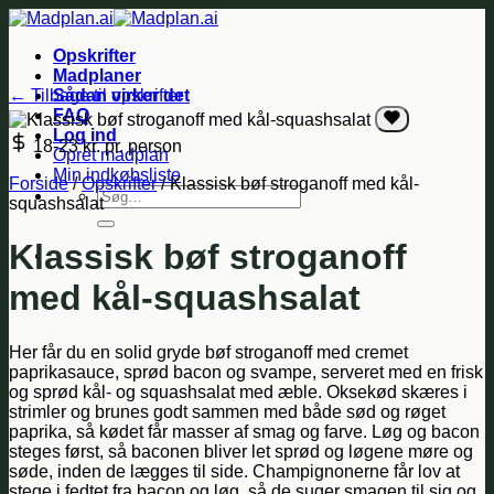
Fortsæt
til
Opskrifter
indhold
Madplaner
← Tilbage til opskrifter
Sådan virker det
FAQ
Log ind
18-23 kr.
pr. person
Opret madplan
Min indkøbsliste
Forside
/
Opskrifter
/
Klassisk bøf stroganoff med kål-
Søg
squashsalat
efter:
Klassisk bøf stroganoff
med kål-squashsalat
Her får du en solid gryde bøf stroganoff med cremet
paprikasauce, sprød bacon og svampe, serveret med en frisk
og sprød kål- og squashsalat med æble. Oksekød skæres i
strimler og brunes godt sammen med både sød og røget
paprika, så kødet får masser af smag og farve. Løg og bacon
steges først, så baconen bliver let sprød og løgene møre og
søde, inden de lægges til side. Champignonerne får lov at
stege i fedtet fra bacon og løg, så de suger smagen til sig og