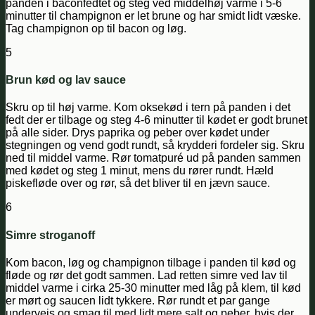
panden i baconfedtet og steg ved middelhøj varme i 5-6
minutter til champignon er let brune og har smidt lidt væske.
Tag champignon op til bacon og løg.
5
Brun kød og lav sauce
Skru op til høj varme. Kom oksekød i tern på panden i det
fedt der er tilbage og steg 4-6 minutter til kødet er godt brunet
på alle sider. Drys paprika og peber over kødet under
stegningen og vend godt rundt, så krydderi fordeler sig. Skru
ned til middel varme. Rør tomatpuré ud på panden sammen
med kødet og steg 1 minut, mens du rører rundt. Hæld
piskefløde over og rør, så det bliver til en jævn sauce.
6
Simre stroganoff
Kom bacon, løg og champignon tilbage i panden til kød og
fløde og rør det godt sammen. Lad retten simre ved lav til
middel varme i cirka 25-30 minutter med låg på klem, til kød
er mørt og saucen lidt tykkere. Rør rundt et par gange
undervejs og smag til med lidt mere salt og peber, hvis der