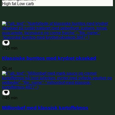
High fat
Low carb
Relaterede opskrifter
15 min
Klassiske burritos med krydret oksekød
Let
45 min
Millionbøf med klassisk kartoffelmos