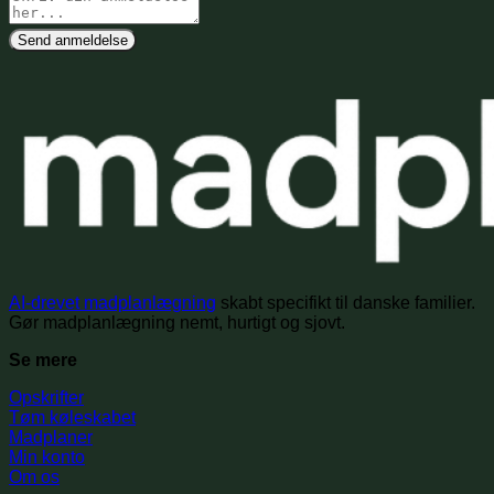
Send anmeldelse
AI-drevet madplanlægning
skabt specifikt til danske familier.
Gør madplanlægning nemt, hurtigt og sjovt.
Se mere
Opskrifter
Tøm køleskabet
Madplaner
Min konto
Om os