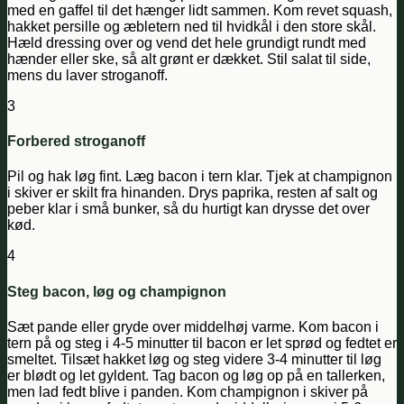
med en gaffel til det hænger lidt sammen. Kom revet squash,
hakket persille og æbletern ned til hvidkål i den store skål.
Hæld dressing over og vend det hele grundigt rundt med
hænder eller ske, så alt grønt er dækket. Stil salat til side,
mens du laver stroganoff.
3
Forbered stroganoff
Pil og hak løg fint. Læg bacon i tern klar. Tjek at champignon
i skiver er skilt fra hinanden. Drys paprika, resten af salt og
peber klar i små bunker, så du hurtigt kan drysse det over
kød.
4
Steg bacon, løg og champignon
Sæt pande eller gryde over middelhøj varme. Kom bacon i
tern på og steg i 4-5 minutter til bacon er let sprød og fedtet er
smeltet. Tilsæt hakket løg og steg videre 3-4 minutter til løg
er blødt og let gyldent. Tag bacon og løg op på en tallerken,
men lad fedt blive i panden. Kom champignon i skiver på