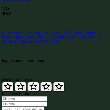
Let
5,0
Søg i samme kategorier
Familievenligt
Kød og grønt
Oksekød
Svinekød
Mellem
Hverdagspris
Østeuropæisk
Græskar & squash
Kål
Løg &
porrer
Tomater
One-pot
Hele året
Anmeldelser og kommentarer
Ingen kommentarer endnu.
Skriv en anmeldelse
Din bedømmelse
Klik for at bedømme