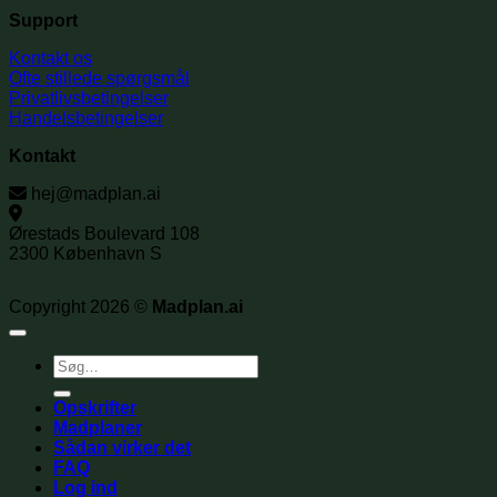
Support
Kontakt os
Ofte stillede spørgsmål
Privatlivsbetingelser
Handelsbetingelser
Kontakt
hej@madplan.ai
Ørestads Boulevard 108
2300 København S
Copyright 2026 ©
Madplan.ai
Søg
efter:
Opskrifter
Madplaner
Sådan virker det
FAQ
Log ind