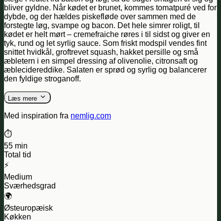
bliver gyldne. Når kødet er brunet, kommes tomatpuré ved for
dybde, og der hældes piskefløde over sammen med de
forstegte løg, svampe og bacon. Det hele simrer roligt, til
kødet er helt mørt – cremefraiche røres i til sidst og giver en
tyk, rund og let syrlig sauce. Som friskt modspil vendes fint
snittet hvidkål, groftrevet squash, hakket persille og små
æbletern i en simpel dressing af olivenolie, citronsaft og
æblecidereddike. Salaten er sprød og syrlig og balancerer
den fyldige stroganoff.
Læs mere
Med inspiration fra
nemlig.com
⏱️
55 min
Total tid
⚡
Medium
Sværhedsgrad
🌍
Østeuropæisk
Køkken