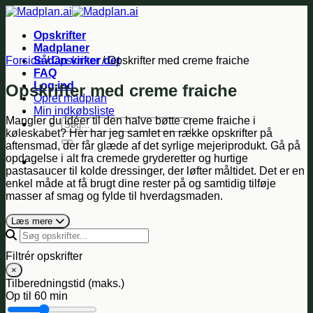
Fortsæt
til
Opskrifter
indhold
Madplaner
Forside
Sådan virker det
/
Opskrifter
/
Opskrifter med creme fraiche
FAQ
Log ind
Opskrifter med creme fraiche
Opret madplan
Min indkøbsliste
Mangler du idéer til den halve bøtte creme fraiche i
Søg
køleskabet? Her har jeg samlet en række opskrifter på
efter:
aftensmad, der får glæde af det syrlige mejeriprodukt. Gå på
opdagelse i alt fra cremede gryderetter og hurtige
pastasaucer til kolde dressinger, der løfter måltidet. Det er en
enkel måde at få brugt dine rester på og samtidig tilføje
masser af smag og fylde til hverdagsmaden.
Læs mere
Filtrér opskrifter
×
Tilberedningstid (maks.)
Op til
60 min