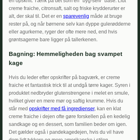
en opskrift. Tænk på det som en "byg-selv" base: Lidt
creme fraiche, citronsaft, salt og friske krydderurter er
alt, der skal til. Det er en
sparevenlig
måde at bruge
rester på, og når børnene selv kan dyppe gulerødderne
eller agurkerne, ryger der ofte mere ned, end hvis
grøntsagerne bare ligger på tallerkenen.
Bagning: Hemmeligheden bag svampet
kage
Hvis du leder efter opskrifter på bagværk, er creme
fraiche et fantastisk trick til at undgå tørre kager. Syren i
produktet nedbryder glutenstrengene i melet en smule,
hvilket giver en mere mør og saftig krumme. Hvis du
står med
opskrifter med få ingredienser
, kan en klat
creme fraiche i dejen ofte gøre forskellen på en kedelig
sandkage og en dessert, som familien beder om igen.
Det gælder også i pandekagedejen, hvis du vil have
dem lidt tykkere og mere amerikanske i stilen.