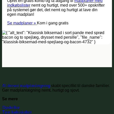
Opret en gratis konto og få adgang til
madplaner med
indkøbslister
nemt og hurtigt, med over 500+ opskrifter
på systemet gør det, det nemt og hurtigt at lave din
egen madplan!
Se madplaner »
Kom i gang gratis
AI-drevet madplanlægning
skabt specifikt til danske familier.
Gør madplanlægning nemt, hurtigt og sjovt.
Se mere
Opskrifter
Tøm køleskabet