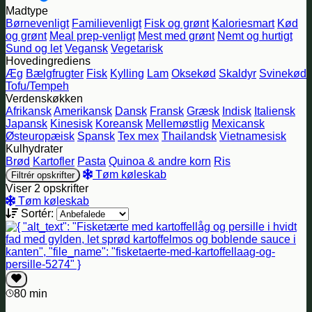
Madtype
Børnevenligt
Familievenligt
Fisk og grønt
Kaloriesmart
Kød
og grønt
Meal prep-venligt
Mest med grønt
Nemt og hurtigt
Sund og let
Vegansk
Vegetarisk
Hovedingrediens
Æg
Bælgfrugter
Fisk
Kylling
Lam
Oksekød
Skaldyr
Svinekød
Tofu/Tempeh
Verdenskøkken
Afrikansk
Amerikansk
Dansk
Fransk
Græsk
Indisk
Italiensk
Japansk
Kinesisk
Koreansk
Mellemøstlig
Mexicansk
Østeuropæisk
Spansk
Tex mex
Thailandsk
Vietnamesisk
Kulhydrater
Brød
Kartofler
Pasta
Quinoa & andre korn
Ris
Tøm køleskab
Filtrér opskrifter
Viser 2 opskrifter
Tøm køleskab
Sortér:
80 min