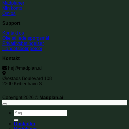
Madplaner
Min konto
Om os
Support
Kontakt os
Ofte stillede spørgsmål
Privatlivsbetingelser
Handelsbetingelser
Kontakt
hej@madplan.ai
Ørestads Boulevard 108
2300 København S
Copyright 2026 ©
Madplan.ai
Søg
efter:
Opskrifter
Madplaner