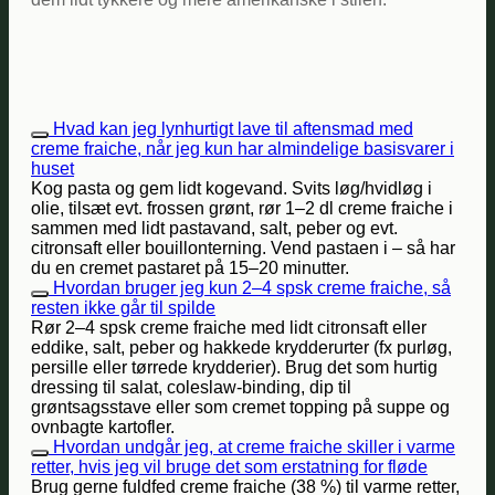
Hvad kan jeg lynhurtigt lave til aftensmad med
creme fraiche, når jeg kun har almindelige basisvarer i
huset
Kog pasta og gem lidt kogevand. Svits løg/hvidløg i
olie, tilsæt evt. frossen grønt, rør 1–2 dl creme fraiche i
sammen med lidt pastavand, salt, peber og evt.
citronsaft eller bouillonterning. Vend pastaen i – så har
du en cremet pastaret på 15–20 minutter.
Hvordan bruger jeg kun 2–4 spsk creme fraiche, så
resten ikke går til spilde
Rør 2–4 spsk creme fraiche med lidt citronsaft eller
eddike, salt, peber og hakkede krydderurter (fx purløg,
persille eller tørrede krydderier). Brug det som hurtig
dressing til salat, coleslaw-binding, dip til
grøntsagsstave eller som cremet topping på suppe og
ovnbagte kartofler.
Hvordan undgår jeg, at creme fraiche skiller i varme
retter, hvis jeg vil bruge det som erstatning for fløde
Brug gerne fuldfed creme fraiche (38 %) til varme retter,