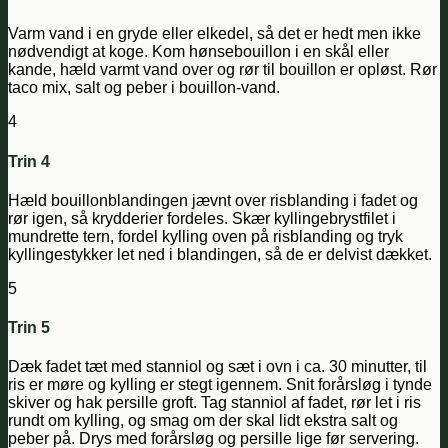
Varm vand i en gryde eller elkedel, så det er hedt men ikke
nødvendigt at koge. Kom hønsebouillon i en skål eller
kande, hæld varmt vand over og rør til bouillon er opløst. Rør
taco mix, salt og peber i bouillon-vand.
4
Trin 4
Hæld bouillonblandingen jævnt over risblanding i fadet og
rør igen, så krydderier fordeles. Skær kyllingebrystfilet i
mundrette tern, fordel kylling oven på risblanding og tryk
kyllingestykker let ned i blandingen, så de er delvist dækket.
5
Trin 5
Dæk fadet tæt med stanniol og sæt i ovn i ca. 30 minutter, til
ris er møre og kylling er stegt igennem. Snit forårsløg i tynde
skiver og hak persille groft. Tag stanniol af fadet, rør let i ris
rundt om kylling, og smag om der skal lidt ekstra salt og
peber på. Drys med forårsløg og persille lige før servering.