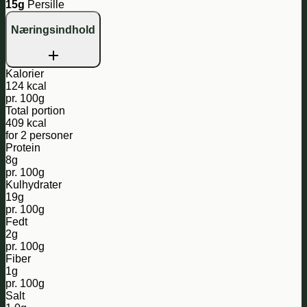
15g
Persille
Næringsindhold
Kalorier
124 kcal
pr. 100g
Total portion
409 kcal
for 2 personer
Protein
8g
pr. 100g
Kulhydrater
19g
pr. 100g
Fedt
2g
pr. 100g
Fiber
1g
pr. 100g
Salt