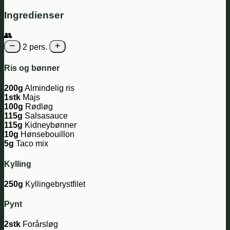
Ingredienser
👥
2 pers.
Ris og bønner
200g
Almindelig ris
1stk
Majs
100g
Rødløg
115g
Salsasauce
115g
Kidneybønner
10g
Hønsebouillon
5g
Taco mix
Kylling
250g
Kyllingebrystfilet
Pynt
2stk
Forårsløg