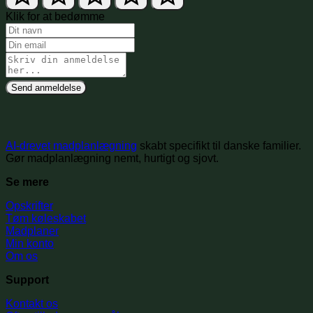
Klik for at bedømme
Send anmeldelse
AI-drevet madplanlægning
skabt specifikt til danske familier.
Gør madplanlægning nemt, hurtigt og sjovt.
Se mere
Opskrifter
Tøm køleskabet
Madplaner
Min konto
Om os
Support
Kontakt os