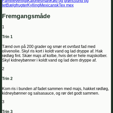
Familievenligt
Kaloriesmart
Kød og grønt
Sund og
let
Bælgfrugter
Kylling
Mexicansk
Tex mex
Fremgangsmåde
1
Trin 1
Tænd ovn på 200 grader og smør et ovnfast fad med
olivenolie. Skyl ris kort i koldt vand og lad dryppe af. Hak
rødløg fint. Skær majs af kolbe, hvis det er hele majskolber.
Skyl kidneybønner i koldt vand og lad dem dryppe af.
2
Trin 2
Kom ris i bunden af fadet sammen med majs, hakket rødløg,
kidneybønner og salsasauce, og rør det godt sammen.
3
Trin 3