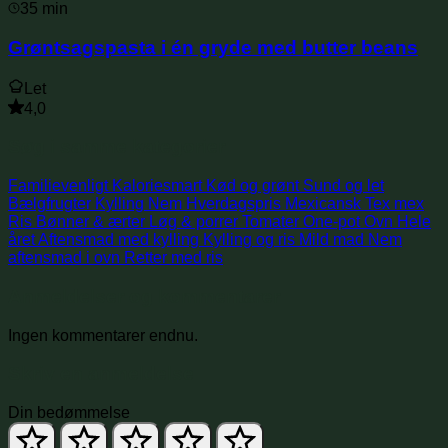
35 min
Grøntsagspasta i én gryde med butter beans
Let
4,0
Søg i samme kategorier
Familievenligt
Kaloriesmart
Kød og grønt
Sund og let
Bælgfrugter
Kylling
Nem
Hverdagspris
Mexicansk
Tex mex
Ris
Bønner & ærter
Løg & porrer
Tomater
One-pot
Ovn
Hele
året
Aftensmad med kylling
Kylling og ris
Mild mad
Nem
aftensmad i ovn
Retter med ris
Anmeldelser og kommentarer
Ingen kommentarer endnu.
Skriv en anmeldelse
Din bedømmelse