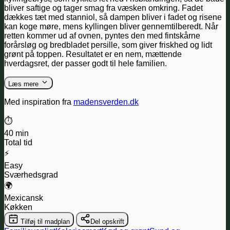
bliver saftige og tager smag fra væsken omkring. Fadet
dækkes tæt med stanniol, så dampen bliver i fadet og risene
kan koge møre, mens kyllingen bliver gennemtilberedt. Når
retten kommer ud af ovnen, pyntes den med fintskårne
forårsløg og bredbladet persille, som giver friskhed og lidt
grønt på toppen. Resultatet er en nem, mættende
hverdagsret, der passer godt til hele familien.
Læs mere
Med inspiration fra
madensverden.dk
⏱️
40 min
Total tid
⚡
Easy
Sværhedsgrad
🌍
Mexicansk
Køkken
Tilføj til madplan
Del opskrift