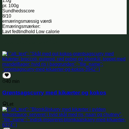
1.0g
pr. 100g
Sundhedsscore
8/10
ernæringsmæssig værdi
Ernæringsmærker:
Lavt fedtindhold
Low calorie
Relaterede opskrifter
40 min
Grøntsagscurry med kikærter og kokos
Let