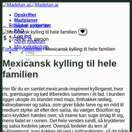
Fortsæt
til
Opskrifter
indhold
Madplaner
← Tilbage til opskrifter
Sådan virker det
FAQ
Log ind
27-34 kr.
pr. person
Opret madplan
Min indkøbsliste
Forside
/
Opskrifter
/
Mexicansk kylling til hele familien
Søg
efter:
Mexicansk kylling til hele
familien
Her får du en samlet mexicansk-inspireret kyllingeret, hvor
ris, grøntsager og kød tilberedes sammen i ét fad. I bunden
ligger ukogte ris blandet med majs, finthakket rødløg,
kidneybønner og salsa, som giver både farve og en mild til
medium styrke alt efter den salsa, du vælger. Bouillon og
taco-krydderi hældes over, så risene kan suge smag til sig,
mens fadet er i ovnen. Det hele vendes rundt, så krydderier
og salsa fordeles jævnt. Ovenpå fordeler du tern af
kyllingebryst, som trykkes let ned i risblandingen, så de både