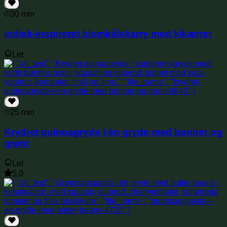
30 min
Indisk-inspireret blomkålskarry med kikærter
Let
25 min
Krydret quinoagryde i én gryde med bønner og
grønt
Let
5,0