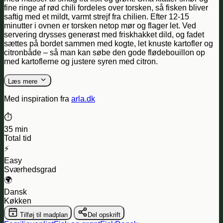
fine ringe af rød chili fordeles over torsken, så fisken bliver
saftig med et mildt, varmt strejf fra chilien. Efter 12-15
minutter i ovnen er torsken netop mør og flager let. Ved
servering drysses generøst med friskhakket dild, og fadet
sættes på bordet sammen med kogte, let knuste kartofler og
citronbåde – så man kan søbe den gode flødebouillon op
med kartoflerne og justere syren med citron.
Læs mere
Med inspiration fra
arla.dk
⏱️
35 min
Total tid
⚡
Easy
Sværhedsgrad
🌍
Dansk
Køkken
Tilføj til madplan
Del opskrift