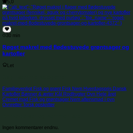
5,0
30 min
Røget makrel med flødestuvede grøntsager og
kartofler
Let
Søg i samme kategorier
Familievenligt
Fisk og grønt
Fisk
Nem
Hverdagspris
Dansk
Kartofler
Bønner & ærter
Kål
Rodfrugter
Ovn
Hele året
Cremet mad
Fisk og grøntsager
Nem aftensmad i ovn
Ovnretter
Torsk opskrifter
Anmeldelser og kommentarer
Ingen kommentarer endnu.