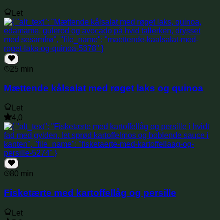
Let
25 min
Mættende kålsalat med røget laks og quinoa
Let
4,0
80 min
Fisketærte med kartoffellåg og persille
Let