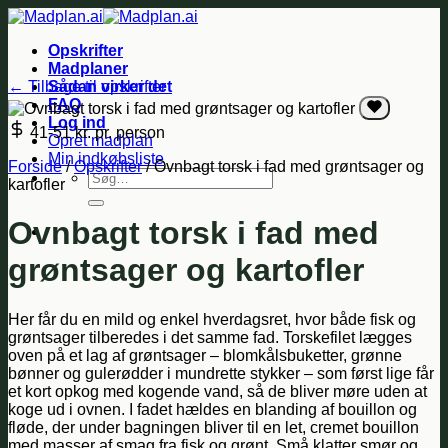
Fortsæt
til
Opskrifter
indhold
Madplaner
← Tilbage til opskrifter
Sådan virker det
FAQ
Log ind
41-51 kr.
pr. person
Opret madplan
Min indkøbsliste
Forside
/
Opskrifter
/
Ovnbagt torsk i fad med grøntsager og
Søg
kartofler
efter:
Ovnbagt torsk i fad med
grøntsager og kartofler
Her får du en mild og enkel hverdagsret, hvor både fisk og
grøntsager tilberedes i det samme fad. Torskefilet lægges
oven på et lag af grøntsager – blomkålsbuketter, grønne
bønner og gulerødder i mundrette stykker – som først lige får
et kort opkog med kogende vand, så de bliver møre uden at
koge ud i ovnen. I fadet hældes en blanding af bouillon og
fløde, der under bagningen bliver til en let, cremet bouillon
med masser af smag fra fisk og grønt. Små klatter smør og