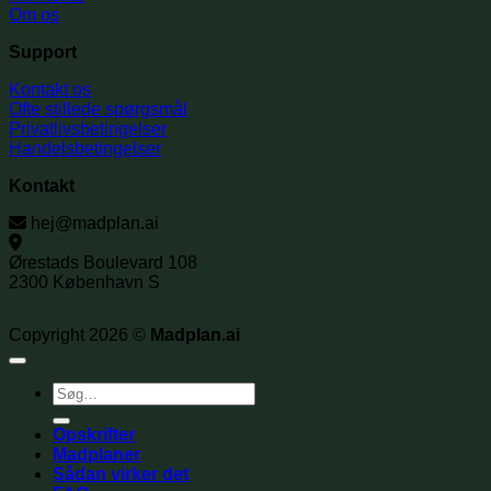
Om os
Support
Kontakt os
Ofte stillede spørgsmål
Privatlivsbetingelser
Handelsbetingelser
Kontakt
hej@madplan.ai
Ørestads Boulevard 108
2300 København S
Copyright 2026 ©
Madplan.ai
Søg
efter:
Opskrifter
Madplaner
Sådan virker det