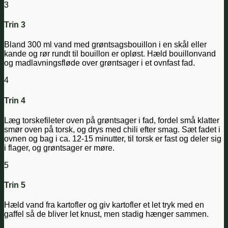
3
Trin 3
Bland 300 ml vand med grøntsagsbouillon i en skål eller
kande og rør rundt til bouillon er opløst. Hæld bouillonvand
og madlavningsfløde over grøntsager i et ovnfast fad.
4
Trin 4
Læg torskefileter oven på grøntsager i fad, fordel små klatter
smør oven på torsk, og drys med chili efter smag. Sæt fadet i
ovnen og bag i ca. 12-15 minutter, til torsk er fast og deler sig
i flager, og grøntsager er møre.
5
Trin 5
Hæld vand fra kartofler og giv kartofler et let tryk med en
gaffel så de bliver let knust, men stadig hænger sammen.