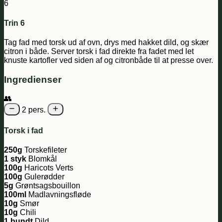
6
Trin 6
Tag fad med torsk ud af ovn, drys med hakket dild, og skær
citron i både. Server torsk i fad direkte fra fadet med let
knuste kartofler ved siden af og citronbåde til at presse over.
Ingredienser
👥
2 pers.
Torsk i fad
250g
Torskefileter
1 styk
Blomkål
100g
Haricots Verts
100g
Gulerødder
5g
Grøntsagsbouillon
100ml
Madlavningsfløde
10g
Smør
10g
Chili
1 bundt
Dild