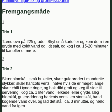
Familievenligt
Fisk og grønt
Fisk
Dansk
Fremgangsmåde
1
Trin 1
Tænd ovn på 225 grader. Skyl små kartofler og kom dem i en
gryde med koldt vand og lidt salt, og kog i ca. 15-20 minutter
til kartofler er møre.
2
Trin 2
Skær blomkål i små buketter, skær gulerødder i mundrette
stykker, skær haricots verts i halve hvis de er meget lange,
skær chili i tynde ringe, og hak dild groft og læg til side til
servering. Kog ca. 1 liter vand i elkedel eller gryde, læg
blomkål, gulerødder og haricots verts i en stor skål, hæld
kogende vand over, og lad det stå i ca. 3 minutter, og hæld
vand fra igen.