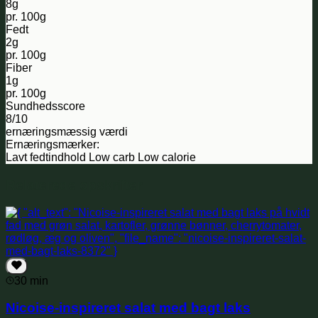
8g
pr. 100g
Fedt
2g
pr. 100g
Fiber
1g
pr. 100g
Sundhedsscore
8/10
ernæringsmæssig værdi
Ernæringsmærker:
Lavt fedtindhold
Low carb
Low calorie
Relaterede opskrifter
30 min
Nicoise-inspireret salat med bagt laks