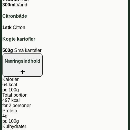
300ml
Vand
Citronbåde
1stk
Citron
Kogte kartofler
500g
Små kartofler
Næringsindhold
Kalorier
64 kcal
pr. 100g
Total portion
497 kcal
for 2 personer
Protein
4g
pr. 100g
Kulhydrater