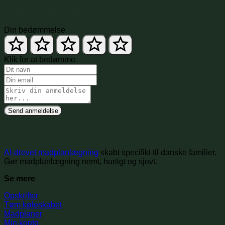
Skriv en anmeldelse
Din bedømmelse
Klik for at bedømme
Send anmeldelse
AI-drevet madplanlægning
skabt specifikt til danske familier.
Gør madplanlægning nemt, hurtigt og sjovt.
Se mere
Opskrifter
Tøm køleskabet
Madplaner
Min konto