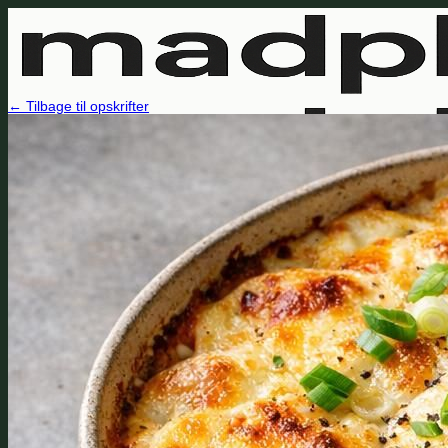
Fortsæt
til
indhold
← Tilbage til opskrifter
Opskrifter
Madplaner
Sådan virker det
FAQ
Log ind
Opret madplan
Min indkøbsliste
Søg
efter: