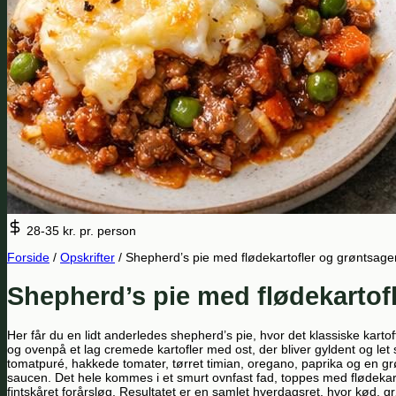
28-35 kr.
pr. person
Forside
/
Opskrifter
/
Shepherd’s pie med flødekartofler og grøntsage
Shepherd’s pie med flødekartof
Her får du en lidt anderledes shepherd’s pie, hvor det klassiske kart
og ovenpå et lag cremede kartofler med ost, der bliver gyldent og l
tomatpuré, hakkede tomater, tørret timian, oregano, paprika og en grø
saucen. Det hele kommes i et smurt ovnfast fad, toppes med flødekarto
fintskåret forårsløg. Resultatet er en samlet hverdagsret, hvor kød, g