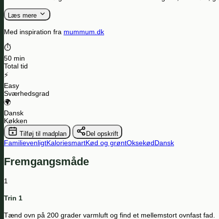
Læs mere
Med inspiration fra
mummum.dk
⏱️
50 min
Total tid
⚡
Easy
Sværhedsgrad
🌍
Dansk
Køkken
Tilføj til madplan
Del opskrift
Familievenligt
Kaloriesmart
Kød og grønt
Oksekød
Dansk
Fremgangsmåde
1
Trin 1
Tænd ovn på 200 grader varmluft og find et mellemstort ovnfast fad.