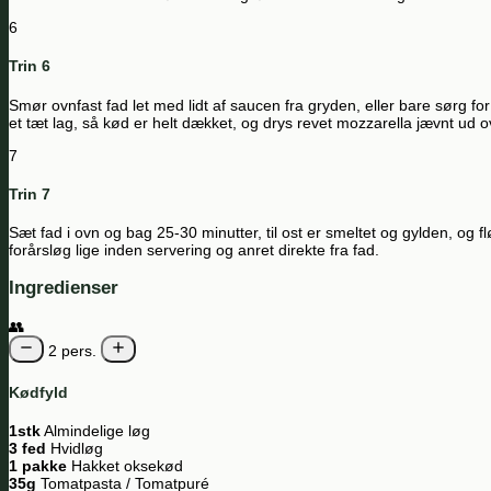
6
Trin 6
Smør ovnfast fad let med lidt af saucen fra gryden, eller bare sørg fo
et tæt lag, så kød er helt dækket, og drys revet mozzarella jævnt ud ov
7
Trin 7
Sæt fad i ovn og bag 25-30 minutter, til ost er smeltet og gylden, og fl
forårsløg lige inden servering og anret direkte fra fad.
Ingredienser
👥
2 pers.
Kødfyld
1stk
Almindelige løg
3 fed
Hvidløg
1 pakke
Hakket oksekød
35g
Tomatpasta / Tomatpuré