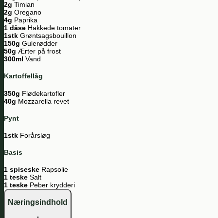
2g
Timian
2g
Oregano
4g
Paprika
1 dåse
Hakkede tomater
1stk
Grøntsagsbouillon
150g
Gulerødder
50g
Ærter på frost
300ml
Vand
Kartoffellåg
350g
Flødekartofler
40g
Mozzarella revet
Pynt
1stk
Forårsløg
Basis
1 spiseske
Rapsolie
1 teske
Salt
1 teske
Peber krydderi
Næringsindhold