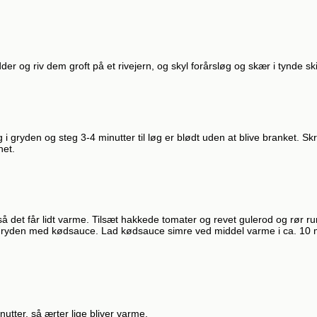
dder og riv dem groft på et rivejern, og skyl forårsløg og skær i tynde ski
 i gryden og steg 3-4 minutter til løg er blødt uden at blive branket. S
net.
 det får lidt varme. Tilsæt hakkede tomater og revet gulerod og rør run
i gryden med kødsauce. Lad kødsauce simre ved middel varme i ca. 10 minu
utter, så ærter lige bliver varme.