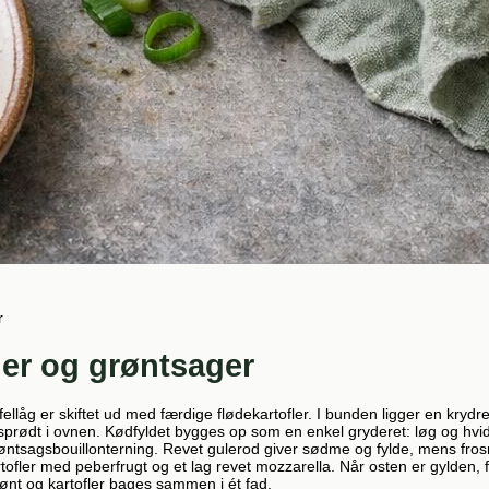
r
ler og grøntsager
offellåg er skiftet ud med færdige flødekartofler. I bunden ligger en k
et sprødt i ovnen. Kødfyldet bygges op som en enkel gryderet: løg og 
ntsagsbouillonterning. Revet gulerod giver sødme og fylde, mens frosne 
fler med peberfrugt og et lag revet mozzarella. Når osten er gylden, får
rønt og kartofler bages sammen i ét fad.