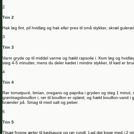
2
Trin 2
Hak løg fint, pil hvidløg og hak eller pres til små stykker, skræl gulerø
3
Trin 3
Varm gryde op til middel varme og hæld rapsolie i. Kom løg og hvidløg
steg 4-5 minutter, mens du deler kødet i mindre stykker, til kød er bru
4
Trin 4
Rør tomatpuré, timian, oregano og paprika i gryden og steg 1 minut, så
grøntsagsbouillon i, rør til bouillon er opløst, og hæld bouillon-vand 
brænder på. Smag til med salt og peber.
5
Trin 5
Tilsæt frosne ærter til kødsauce og rør rundt. Lad det koge med i 2 min