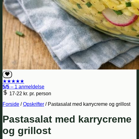
★
★
★
★
★
5/5
– 1 anmeldelse
17-22 kr.
pr. person
Forside
/
Opskrifter
/
Pastasalat med karrycreme og grillost
Pastasalat med karrycreme
og grillost