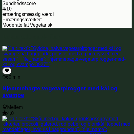
Sundhedsscore
4/10
ernæringsmæssig værdi
Ernæringsmærker:
Moderate fat
Vegetarisk
Relaterede opskrifter
60 min
Hjemmebagte vegetarpirogger med kål og
svampe
Mellem
4,0