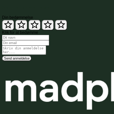
Skriv en anmeldelse
Din bedømmelse
Klik for at bedømme
Send anmeldelse