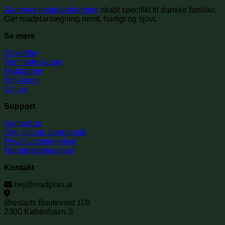
AI-drevet madplanlægning
skabt specifikt til danske familier.
Gør madplanlægning nemt, hurtigt og sjovt.
Se mere
Opskrifter
Tøm køleskabet
Madplaner
Min konto
Om os
Support
Kontakt os
Ofte stillede spørgsmål
Privatlivsbetingelser
Handelsbetingelser
Kontakt
hej@madplan.ai
Ørestads Boulevard 108
2300 København S