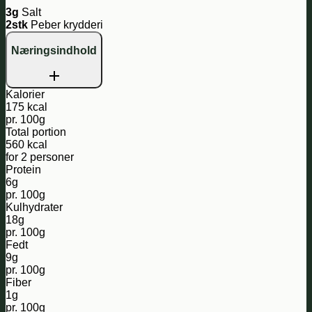
3g
Salt
2stk
Peber krydderi
Næringsindhold
Kalorier
175 kcal
pr. 100g
Total portion
560 kcal
for 2 personer
Protein
6g
pr. 100g
Kulhydrater
18g
pr. 100g
Fedt
9g
pr. 100g
Fiber
1g
pr. 100g