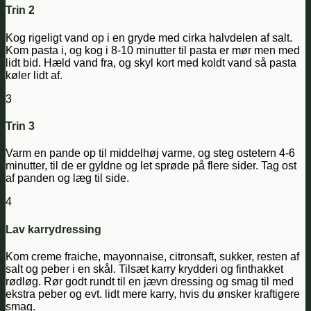
Trin 2
Kog rigeligt vand op i en gryde med cirka halvdelen af salt.
Kom pasta i, og kog i 8-10 minutter til pasta er mør men med
lidt bid. Hæld vand fra, og skyl kort med koldt vand så pasta
køler lidt af.
3
Trin 3
Varm en pande op til middelhøj varme, og steg ostetern 4-6
minutter, til de er gyldne og let sprøde på flere sider. Tag ost
af panden og læg til side.
4
Lav karrydressing
Kom creme fraiche, mayonnaise, citronsaft, sukker, resten af
salt og peber i en skål. Tilsæt karry krydderi og finthakket
rødløg. Rør godt rundt til en jævn dressing og smag til med
ekstra peber og evt. lidt mere karry, hvis du ønsker kraftigere
smag.