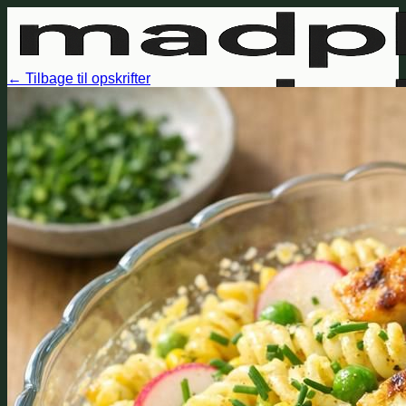
Fortsæt
til
indhold
← Tilbage til opskrifter
Opskrifter
Madplaner
Sådan virker det
FAQ
Log ind
Opret madplan
Min indkøbsliste
Søg
efter: