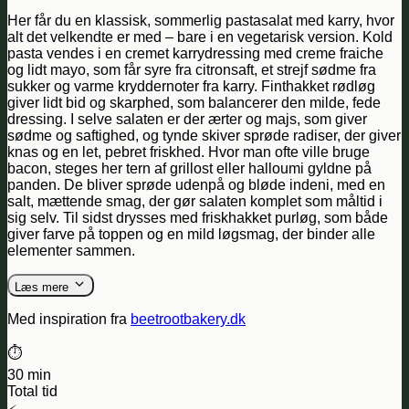
Her får du en klassisk, sommerlig pastasalat med karry, hvor
alt det velkendte er med – bare i en vegetarisk version. Kold
pasta vendes i en cremet karrydressing med creme fraiche
og lidt mayo, som får syre fra citronsaft, et strejf sødme fra
sukker og varme kryddernoter fra karry. Finthakket rødløg
giver lidt bid og skarphed, som balancerer den milde, fede
dressing. I selve salaten er der ærter og majs, som giver
sødme og saftighed, og tynde skiver sprøde radiser, der giver
knas og en let, pebret friskhed. Hvor man ofte ville bruge
bacon, steges her tern af grillost eller halloumi gyldne på
panden. De bliver sprøde udenpå og bløde indeni, med en
salt, mættende smag, der gør salaten komplet som måltid i
sig selv. Til sidst drysses med friskhakket purløg, som både
giver farve på toppen og en mild løgsmag, der binder alle
elementer sammen.
Læs mere
Med inspiration fra
beetrootbakery.dk
⏱️
30 min
Total tid