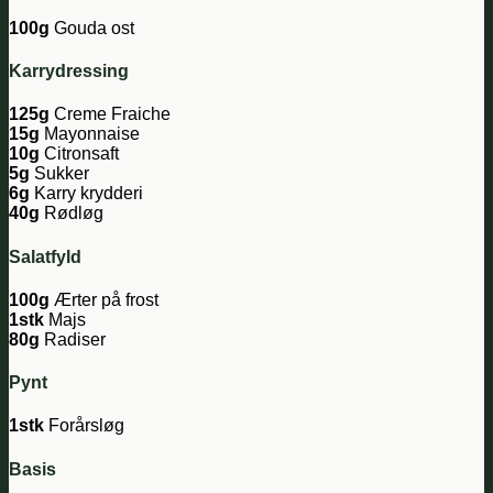
100g
Gouda ost
Karrydressing
125g
Creme Fraiche
15g
Mayonnaise
10g
Citronsaft
5g
Sukker
6g
Karry krydderi
40g
Rødløg
Salatfyld
100g
Ærter på frost
1stk
Majs
80g
Radiser
Pynt
1stk
Forårsløg
Basis