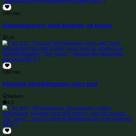
40 min
Grøntsagscurry med kikærter og kokos
Let
60 min
Klassisk blomkålsgratin uden kød
Mellem
4,5