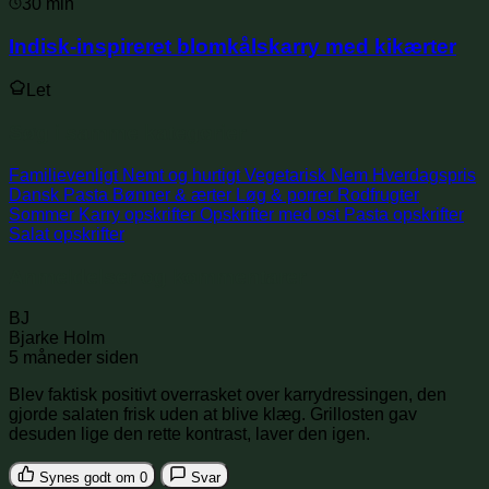
30 min
Indisk-inspireret blomkålskarry med kikærter
Let
Søg i samme kategorier
Familievenligt
Nemt og hurtigt
Vegetarisk
Nem
Hverdagspris
Dansk
Pasta
Bønner & ærter
Løg & porrer
Rodfrugter
Sommer
Karry opskrifter
Opskrifter med ost
Pasta opskrifter
Salat opskrifter
Anmeldelser og kommentarer
BJ
Bjarke Holm
5 måneder siden
Blev faktisk positivt overrasket over karrydressingen, den
gjorde salaten frisk uden at blive klæg. Grillosten gav
desuden lige den rette kontrast, laver den igen.
Synes godt om
0
Svar