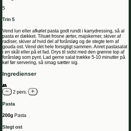
5
Trin 5
Vend lun eller afkølet pasta godt rundt i karrydressing, så al
pasta er dækket. Tilsæt frosne ærter, majskerner, skiver af
radiser, skiver af hvid del af forårsløg og de stegte tern af
gouda ost. Vend det hele forsigtigt sammen. Anret pastasalat
i en skål eller på et fad. Drys til sidst med den grønne top af
forårsløg som pynt. Lad gerne salat trække 5-10 minutter på
køl før servering, så smag sætter sig.
Ingredienser
👥
2 pers.
Pasta
200g
Pasta
Stegt ost