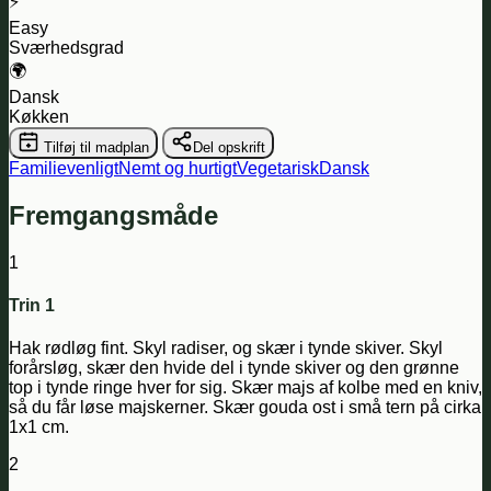
⚡
Easy
Sværhedsgrad
🌍
Dansk
Køkken
Tilføj til madplan
Del opskrift
Familievenligt
Nemt og hurtigt
Vegetarisk
Dansk
Fremgangsmåde
1
Trin 1
Hak rødløg fint. Skyl radiser, og skær i tynde skiver. Skyl
forårsløg, skær den hvide del i tynde skiver og den grønne
top i tynde ringe hver for sig. Skær majs af kolbe med en kniv,
så du får løse majskerner. Skær gouda ost i små tern på cirka
1x1 cm.
2