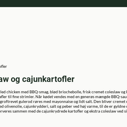
fler
aw og cajunkartofler
ulled chicken med BBQ-smag, blød briochebolle, frisk cremet coleslaw og 
 gafler til fine strimler. Når kødet vendes med en generøs mængde BBQ-sauc
g groftrevet gulerod røres med mayonnaise og lidt salt. Den bliver cremet 
d olivenolie, cajunkrydderi, salt og peber ved høj varme, til de er gyldne
erveres sammen med de cajunkrydrede kartofler og ekstra coleslaw ved si