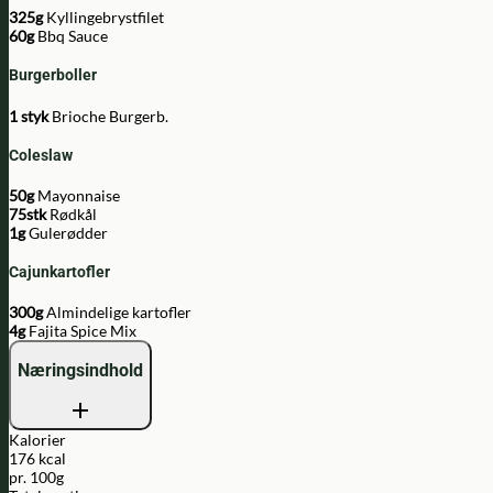
325g
Kyllingebrystfilet
60g
Bbq Sauce
Burgerboller
1 styk
Brioche Burgerb.
Coleslaw
50g
Mayonnaise
75stk
Rødkål
1g
Gulerødder
Cajunkartofler
300g
Almindelige kartofler
4g
Fajita Spice Mix
Næringsindhold
Kalorier
176 kcal
pr. 100g