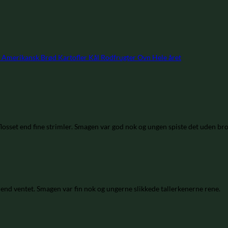
Amerikansk
Brød
Kartofler
Kål
Rodfrugter
Ovn
Hele året
flosset end fine strimler. Smagen var god nok og ungen spiste det uden bro
r end ventet. Smagen var fin nok og ungerne slikkede tallerkenerne rene.