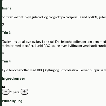
Imens
Snit rødkål fint. Skyl gulerod, og riv groft på rivejern. Bland rødkål, gul
3
Trin 3
Tag kylling ud af ovn og læg i en skål. Del briocheboller, og læg dem me
strimler med to gafler. Hæld BBQ-sauce over kylling og vend godt rundt,
4
Trin 4
Fyld briocheboller med BBQ-kylling og lidt coleslaw. Server burger sam
Ingredienser
👥
2 pers.
Pulled kylling