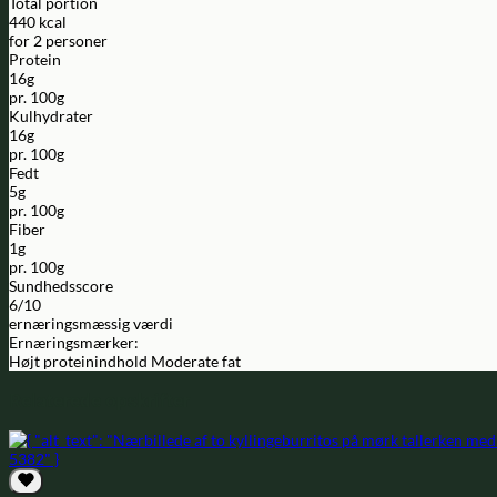
Total portion
440 kcal
for 2 personer
Protein
16g
pr. 100g
Kulhydrater
16g
pr. 100g
Fedt
5g
pr. 100g
Fiber
1g
pr. 100g
Sundhedsscore
6/10
ernæringsmæssig værdi
Ernæringsmærker:
Højt proteinindhold
Moderate fat
Relaterede opskrifter