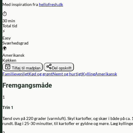
Med inspiration fra
hellofresh.dk
⏱️
30 min
Total tid
⚡
Easy
Sværhedsgrad
🌍
Amerikansk
Køkken
Tilføj til madplan
Del opskrift
Familievenligt
Kød og grønt
Nemt og hurtigt
Kylling
Amerikansk
Fremgangsmåde
1
Trin 1
Tænd ovn på 220 grader (varmluft). Skyl kartofler, og skær i både på ca.
rundt. Bag i 25-30 minutter, til kartofler er gyldne og møre. Læg kylling
2