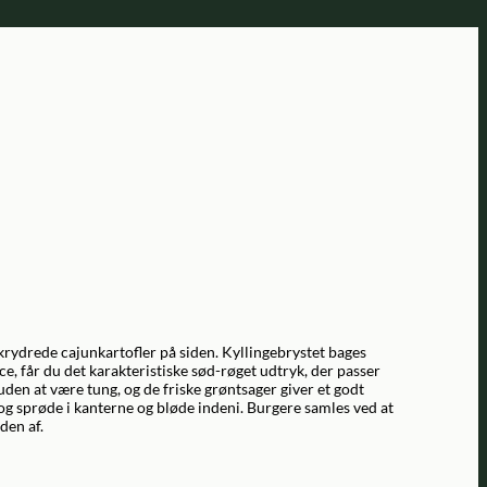
krydrede cajunkartofler på siden. Kyllingebrystet bages
e, får du det karakteristiske sød-røget udtryk, der passer
uden at være tung, og de friske grøntsager giver et godt
 og sprøde i kanterne og bløde indeni. Burgere samles ved at
den af.