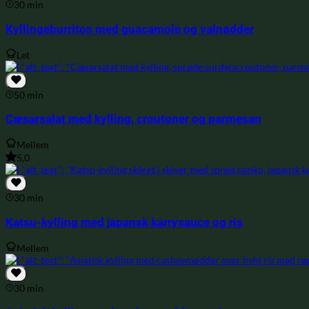
30 min
Kyllingeburritos med guacamole og valnødder
Let
50 min
Cæsarsalat med kylling, croutoner og parmesan
Mellem
5,0
30 min
Katsu-kylling med japansk karrysauce og ris
Mellem
30 min