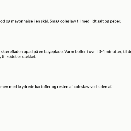
erod og mayonnaise i en skål. Smag coleslaw til med lidt salt og peber.
d skærefladen opad på en bageplade. Varm boller i ovn i 3-4 minutter, til d
 til kødet er dækket.
men med krydrede kartofler og resten af coleslaw ved siden af.