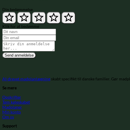
Din bedømmelse
Klik for at bedømme
Send anmeldelse
AI-drevet madplanlægning
skabt specifikt til danske familier. Gør madp
Se mere
Opskrifter
Tøm køleskabet
Madplaner
Min konto
Om os
Support