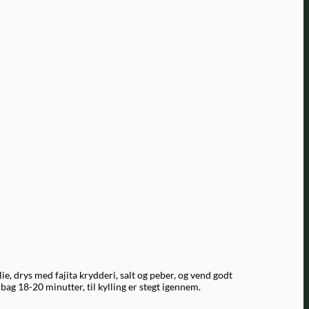
e, drys med fajita krydderi, salt og peber, og vend godt
bag 18-20 minutter, til kylling er stegt igennem.