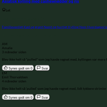
Asiatisk kylling med cashewnødder og ris
Let
Søg i samme kategorier
Familievenligt
Kød og grønt
Nemt og hurtigt
Kylling
Nem
Hverdagspris
Anmeldelser og kommentarer
AM
Amalie
3 måneder siden
Blev ikke helt så “pulled” som jeg havde regnet med, kyllingen var mere 
Synes godt om
0
Svar
EM
Emil Thorvaldsen
4 måneder siden
Blev ikke helt så ‘pulled’ som jeg havde regnet med, lidt tykkere strimle
Synes godt om
0
Svar
Skriv en anmeldelse