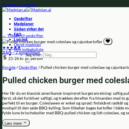
Fortsæt til indhold
Opskrifter
Madplaner
Sådan virker det
FAQ
← Tilbage til opskrifter
Log ind
Opret madplan
★
★
★
★
★
Min indkøbsliste
3.5/5
– 2 anmeldelser
Søg efter:
21-26 kr.
pr. person
Forside
/
Opskrifter
/
Pulled chicken burger med coleslaw og cajunkarto
Pulled chicken burger med colesl
Her får du en klassisk amerikansk-inspireret burgeranretning: saftig p
først, så det forbliver saftigt, og trækkes derefter fra hinanden med to
perfekt til en burger. Coleslawen er enkel og sprød: fintskåret rødkål o
modspil til den søde BBQ-kylling. Som tilbehør bages kartofler i både me
fylde lune briocheboller med BBQ-pulled chicken og lidt coleslaw, og s
Læs mere