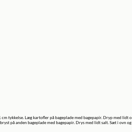
 1 cm tykkelse. Læg kartofler på bageplade med bagepapir. Dryp med lidt oli
ebryst på anden bageplade med bagepapir. Drys med lidt salt. Sæt i ovn og 