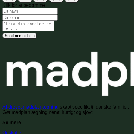
Klik for at bedømme
Send anmeldelse
AI-drevet madplanlægning
skabt specifikt til danske familier.
Gør madplanlægning nemt, hurtigt og sjovt.
Se mere
Opskrifter