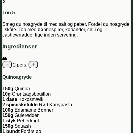
5
Trin 5
Smag quinoagryde til med salt og peber. Fordel quinoagryde
i skåle. Top med bønnespirer, koriander, chili og
cashewnødder lige inden servering.
Ingredienser
👥
2 pers.
Quinoagryde
150g
Quinoa
10g
Grøntsagsbouillon
1 dåse
Kokosmælk
2 spiseskefulde
Rød Karrypasta
100g
Edamame Bønner
150g
Gulerødder
1 styk
Peberfrugt
150g
Squash
1 bundt
Forårsløg