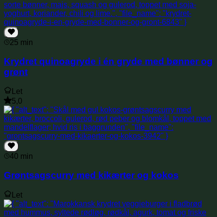
25 min
Krydret quinoagryde i én gryde med bønner og
grønt
Let
5,0
40 min
Grøntsagscurry med kikærter og kokos
Let