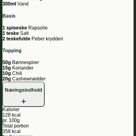
300ml
Vand
Basis
1 spiseske
Rapsolie
1 teske
Salt
2 teskefulde
Peber krydderi
Topping
50g
Bønnespirer
15g
Koriander
10g
Chili
20g
Cashewnødder
Næringsindhold
Kalorier
128 kcal
pr. 100g
Total portion
358 kcal