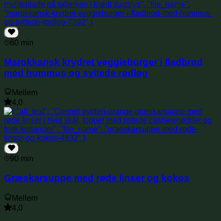
60 min
Marokkansk krydret veggieburger i fladbrød
med hummus og syltede rødløg
Mellem
4,0
90 min
Græskarsuppe med røde linser og kokos
Mellem
4,0