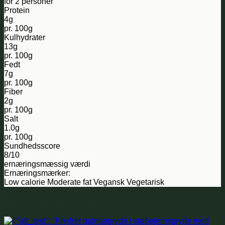
for 2 personer
Protein
4g
pr. 100g
Kulhydrater
13g
pr. 100g
Fedt
7g
pr. 100g
Fiber
2g
pr. 100g
Salt
1.0g
pr. 100g
Sundhedsscore
8/10
ernæringsmæssig værdi
Ernæringsmærker:
Low calorie
Moderate fat
Vegansk
Vegetarisk
Relaterede opskrifter