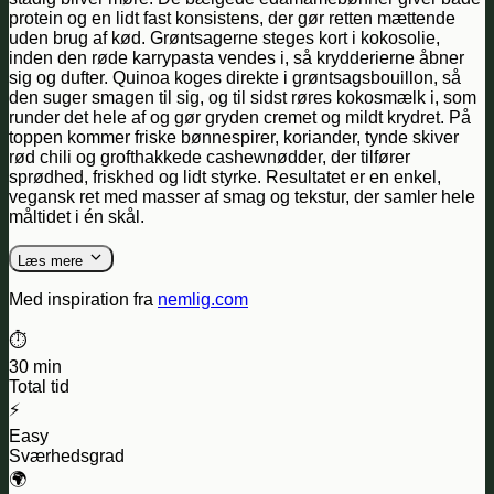
protein og en lidt fast konsistens, der gør retten mættende
uden brug af kød. Grøntsagerne steges kort i kokosolie,
inden den røde karrypasta vendes i, så krydderierne åbner
sig og dufter. Quinoa koges direkte i grøntsagsbouillon, så
den suger smagen til sig, og til sidst røres kokosmælk i, som
runder det hele af og gør gryden cremet og mildt krydret. På
toppen kommer friske bønnespirer, koriander, tynde skiver
rød chili og grofthakkede cashewnødder, der tilfører
sprødhed, friskhed og lidt styrke. Resultatet er en enkel,
vegansk ret med masser af smag og tekstur, der samler hele
måltidet i én skål.
Læs mere
Med inspiration fra
nemlig.com
⏱️
30 min
Total tid
⚡
Easy
Sværhedsgrad
🌍