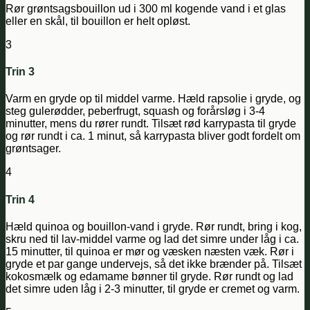
Rør grøntsagsbouillon ud i 300 ml kogende vand i et glas
eller en skål, til bouillon er helt opløst.
3
Trin 3
Varm en gryde op til middel varme. Hæld rapsolie i gryde, og
steg gulerødder, peberfrugt, squash og forårsløg i 3-4
minutter, mens du rører rundt. Tilsæt rød karrypasta til gryde
og rør rundt i ca. 1 minut, så karrypasta bliver godt fordelt om
grøntsager.
4
Trin 4
Hæld quinoa og bouillon-vand i gryde. Rør rundt, bring i kog,
skru ned til lav-middel varme og lad det simre under låg i ca.
15 minutter, til quinoa er mør og væsken næsten væk. Rør i
gryde et par gange undervejs, så det ikke brænder på. Tilsæt
kokosmælk og edamame bønner til gryde. Rør rundt og lad
det simre uden låg i 2-3 minutter, til gryde er cremet og varm.