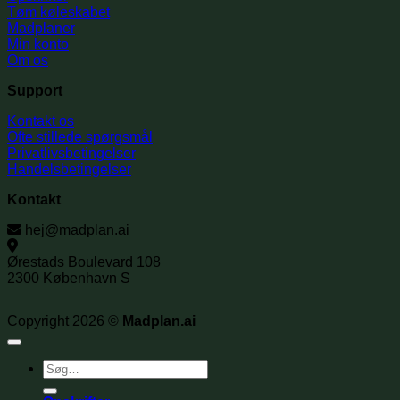
Tøm køleskabet
Madplaner
Min konto
Om os
Support
Kontakt os
Ofte stillede spørgsmål
Privatlivsbetingelser
Handelsbetingelser
Kontakt
hej@madplan.ai
Ørestads Boulevard 108
2300 København S
Copyright 2026 ©
Madplan.ai
Søg
efter: