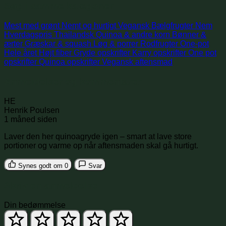
Søg i samme kategorier
Mest med grønt
Nemt og hurtigt
Vegansk
Bælgfrugter
Nem
Hverdagspris
Thailandsk
Quinoa & andre korn
Bønner &
ærter
Græskar & squash
Løg & porrer
Rodfrugter
One-pot
Hele året
Højt fiber
Gryde opskrifter
Karry opskrifter
One pot
opskrifter
Quinoa opskrifter
Vegansk aftensmad
Anmeldelser og kommentarer
HE
Henrik Poulsen
1 måned siden
Laver den her quinoagryde igen – smart at lave store
portioner og varme op når aftensmaden skal gå hurtigt.
Synes godt om
0
Svar
Skriv en anmeldelse
Din bedømmelse