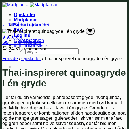
Fortsæt
til
Opskrifter
indhold
Madplaner
← Tilbage til opskrifter
Sådan virker det
FAQ
Log ind
★
★
★
★
★
Opret madplan
5/5
– 1 anmeldelse
Min indkøbsliste
24-31 kr.
pr. person
Søg
efter:
Forside
/
Opskrifter
/
Thai-inspireret quinoagryde i én gryde
Thai-inspireret quinoagryde
i én gryde
Her får du en varmende, plantebaseret gryde, hvor quinoa,
grøntsager og kokosmælk simrer sammen med rød karry til
en fyldig hverdagsret – alt lavet i én gryde. Grunden til at
retten fungerer, er kombinationen af den nøddeagtige quinoa
og de mange grøntsager: gulerødder i skiver, strimler af rød
og grøn peber samt halve skiver squash, der får bid men
stadig bliver møre. De bælgede edamamebønner giver både