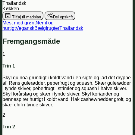
Thailandsk
Køkken
Tilføj til madplan
Del opskrift
Mest med grønt
Nemt og
hurtigt
Vegansk
Bælgfrugter
Thailandsk
Fremgangsmåde
1
Trin 1
Skyl quinoa grundigt i koldt vand i en sigte og lad det dryppe
af. Rens gulerødder, peberfrugt og squash. Skær gulerødder
i tynde skiver, peberfrugt i strimler og squash i halve skiver.
Skyl forårsløg og skær i tynde skiver. Skyl koriander og
bønnespirer hurtigt i koldt vand. Hak cashewnødder groft, og
skær chili i tynde skiver.
2
Trin 2