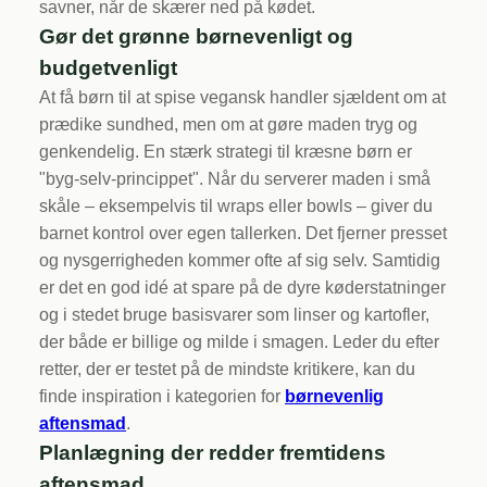
savner, når de skærer ned på kødet.
Gør det grønne børnevenligt og
budgetvenligt
At få børn til at spise vegansk handler sjældent om at
prædike sundhed, men om at gøre maden tryg og
genkendelig. En stærk strategi til kræsne børn er
"byg-selv-princippet". Når du serverer maden i små
skåle – eksempelvis til wraps eller bowls – giver du
barnet kontrol over egen tallerken. Det fjerner presset
og nysgerrigheden kommer ofte af sig selv. Samtidig
er det en god idé at spare på de dyre køderstatninger
og i stedet bruge basisvarer som linser og kartofler,
der både er billige og milde i smagen. Leder du efter
retter, der er testet på de mindste kritikere, kan du
finde inspiration i kategorien for
børnevenlig
aftensmad
.
Planlægning der redder fremtidens
aftensmad