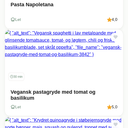
Pasta Napoletana
Let
4,0
30 min
Vegansk pastagryde med tomat og
basilikum
Let
5,0