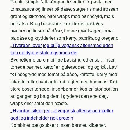
Tænk i simple “alt-i-én-pande”-retter: fx pasta med
tomatsauce og linser på dåse, stegte ris med frossen
grønt og kikærter, eller wraps med bønnefyld, majs
og salsa. Brug basisvarer som tørret pasta/ris,
bønner og linser på dåse, frosne grøntsager, tomat
på dåse og krydderier som karry, paprika og oregano.
Hvordan laver jeg billig vegansk aftensmad uden
tofu og dyre erstatningsprodukter
Byg retterne op om billige basisingredienser: linser,
tørrede bønner, kartofler, gulerødder, løg og kål. Lav
fx linsegryde med tomat på dåse, kartoffel-karry med
kikærter eller ovnbagte rodfrugter med hummus. Køb
store poser tørrede linser/bønner, kog en stor portion
ad gangen og brug dem i gryderet den ene dag,
wraps eller salat den næste.
Hvordan sikrer jeg, at vegansk aftensmad mætter
godt og indeholder nok protein
Kombinér bælgsukker (linser, bønner, kikærter,