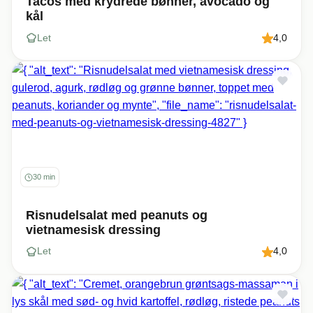
Tacos med krydrede bønner, avocado og
kål
Let
4,0
30 min
Risnudelsalat med peanuts og
vietnamesisk dressing
Let
4,0