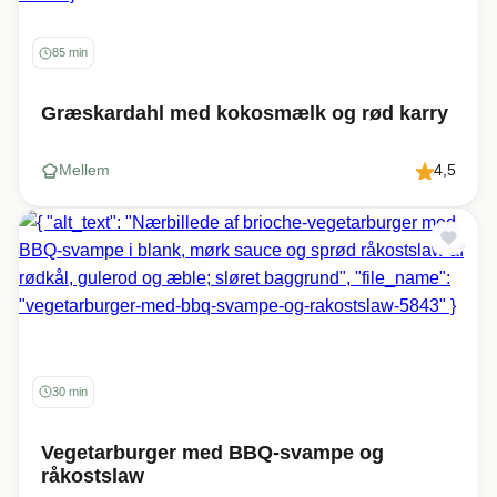
85 min
Græskardahl med kokosmælk og rød karry
Mellem
4,5
30 min
Vegetarburger med BBQ-svampe og
råkostslaw