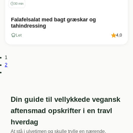
30 min
Falafelsalat med bagt græskar og
tahindressing
Let
4,0
1
2
Din guide til vellykkede vegansk
aftensmad opskrifter i en travl
hverdag
At stå i ulvetimen og skulle trylle en nærende,