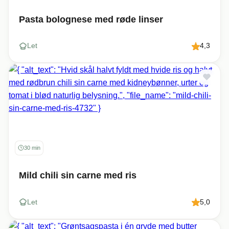
Pasta bolognese med røde linser
Let
4,3
30 min
Mild chili sin carne med ris
Let
5,0