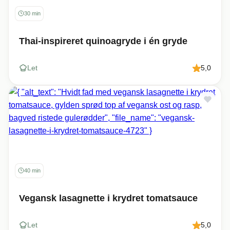
30 min
Thai-inspireret quinoagryde i én gryde
Let
5,0
40 min
Vegansk lasagnette i krydret tomatsauce
Let
5,0