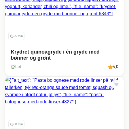
25 min
Krydret quinoagryde i én gryde med
bønner og grønt
Let
5,0
30 min