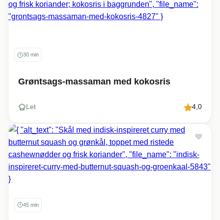
30 min
Grøntsags-massaman med kokosris
Let
4,0
45 min