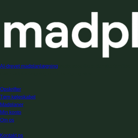
AI-drevet madplanlægning
skabt specifikt til danske familier.
Gør madplanlægning nemt, hurtigt og sjovt.
Se mere
Opskrifter
Tøm køleskabet
Madplaner
Min konto
Om os
Support
Kontakt os