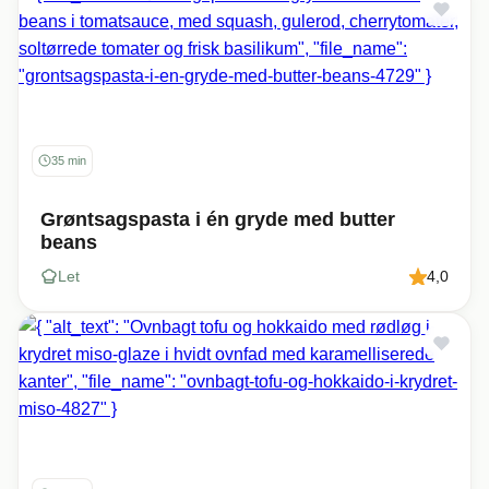
35 min
Grøntsagspasta i én gryde med butter
beans
Let
4,0