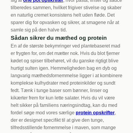
sig af
one pot opskrifter
, hvor pasta, linser og sauce
tilberedes sammen, hvilket frigiver stivelse og skaber
en naturlig cremet konsistens helt uden fløde. Det
sparer dig for opvasken og sikrer, at smagene når at
samle sig på den halve tid.
Sådan sikrer du mæthed og protein
En af de største bekymringer ved plantebaseret mad
er frygten for, om det mætter nok. Hvis du blot fjerner
kødet og spiser tilbehøret, vil du ganske rigtigt blive
hurtigt sulten igen. Hemmeligheden bag en dyb og
langvarig mæthedsfornemmelse ligger i at kombinere
komplekse kulhydrater med proteinkilder og sundt
fedt. Tænk i tunge baser som bønner, linser og
kikærter frem for kun lette salater. Hvis du vil være
helt sikker på familiens næringsindtag, kan du med
fordel søge mod vores særlige
protein opskrifter
,
der er designet specifikt til at give den tunge,
tilfredsstillende fornemmelse i maven, som mange