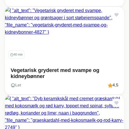
40 min
Vegetarisk gryderet med svampe og
kidneybønner
Let
4,5