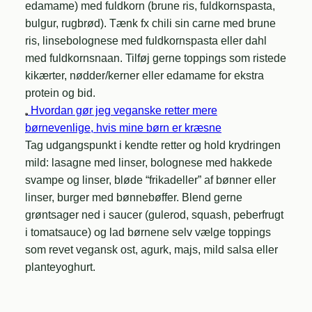
edamame) med fuldkorn (brune ris, fuldkornspasta,
bulgur, rugbrød). Tænk fx chili sin carne med brune
ris, linsebolognese med fuldkornspasta eller dahl
med fuldkornsnaan. Tilføj gerne toppings som ristede
kikærter, nødder/kerner eller edamame for ekstra
protein og bid.
Hvordan gør jeg veganske retter mere
børnevenlige, hvis mine børn er kræsne
Tag udgangspunkt i kendte retter og hold krydringen
mild: lasagne med linser, bolognese med hakkede
svampe og linser, bløde “frikadeller” af bønner eller
linser, burger med bønnebøffer. Blend gerne
grøntsager ned i saucer (gulerod, squash, peberfrugt
i tomatsauce) og lad børnene selv vælge toppings
som revet vegansk ost, agurk, majs, mild salsa eller
planteyoghurt.