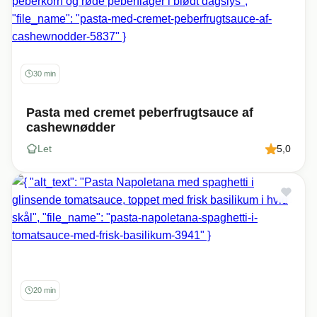
30 min
Pasta med cremet peberfrugtsauce af
cashewnødder
Let
5,0
20 min