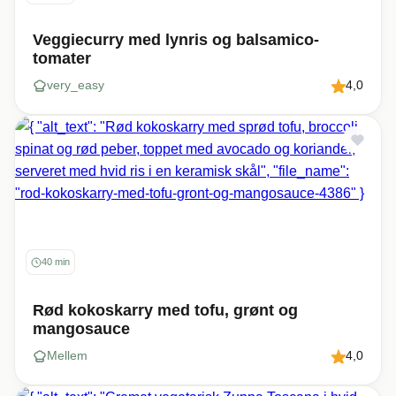
Veggiecurry med lynris og balsamico-
tomater
very_easy
4,0
40 min
Rød kokoskarry med tofu, grønt og
mangosauce
Mellem
4,0