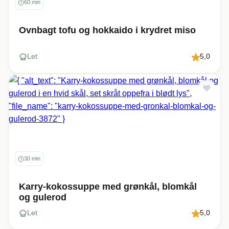
60 min
Ovnbagt tofu og hokkaido i krydret miso
Let
5,0
30 min
Karry-kokossuppe med grønkål, blomkål
og gulerod
Let
5,0