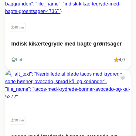
40 min
Indisk kikærtegryde med bagte grøntsager
Let
4,0
30 min