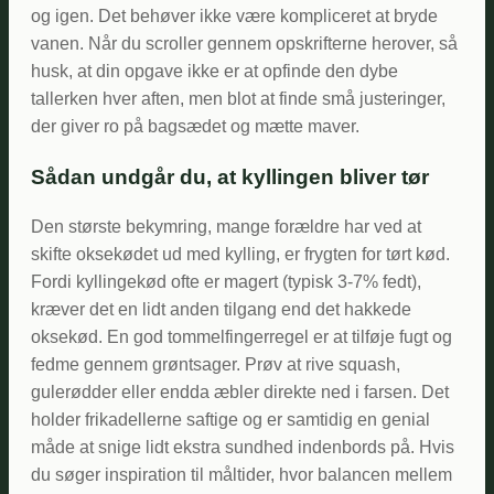
og igen. Det behøver ikke være kompliceret at bryde
vanen. Når du scroller gennem opskrifterne herover, så
husk, at din opgave ikke er at opfinde den dybe
tallerken hver aften, men blot at finde små justeringer,
der giver ro på bagsædet og mætte maver.
Sådan undgår du, at kyllingen bliver tør
Den største bekymring, mange forældre har ved at
skifte oksekødet ud med kylling, er frygten for tørt kød.
Fordi kyllingekød ofte er magert (typisk 3-7% fedt),
kræver det en lidt anden tilgang end det hakkede
oksekød. En god tommelfingerregel er at tilføje fugt og
fedme gennem grøntsager. Prøv at rive squash,
gulerødder eller endda æbler direkte ned i farsen. Det
holder frikadellerne saftige og er samtidig en genial
måde at snige lidt ekstra sundhed indenbords på. Hvis
du søger inspiration til måltider, hvor balancen mellem