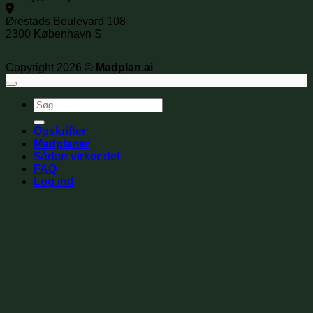
Ørestads Boulevard 108
2300 København S
Copyright 2026 ©
Madplan.ai
Søg
efter:
Opskrifter
Madplaner
Sådan virker det
FAQ
Log ind