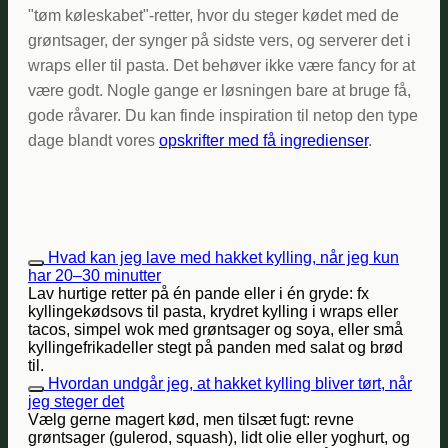
"tøm køleskabet"-retter, hvor du steger kødet med de
grøntsager, der synger på sidste vers, og serverer det i
wraps eller til pasta. Det behøver ikke være fancy for at
være godt. Nogle gange er løsningen bare at bruge få,
gode råvarer. Du kan finde inspiration til netop den type
dage blandt vores
opskrifter med få ingredienser
.
Hvad kan jeg lave med hakket kylling, når jeg kun
har 20–30 minutter
Lav hurtige retter på én pande eller i én gryde: fx
kyllingekødsovs til pasta, krydret kylling i wraps eller
tacos, simpel wok med grøntsager og soya, eller små
kyllingefrikadeller stegt på panden med salat og brød
til.
Hvordan undgår jeg, at hakket kylling bliver tørt, når
jeg steger det
Vælg gerne magert kød, men tilsæt fugt: revne
grøntsager (gulerod, squash), lidt olie eller yoghurt, og