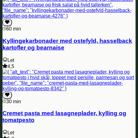
60 min
Kyllingekarbonader med ostefyld, hasselback
kartofler og bearnaise
Let
4,5
30 min
Cremet pasta med lasagneplader, kylling og
tomatpesto
Let