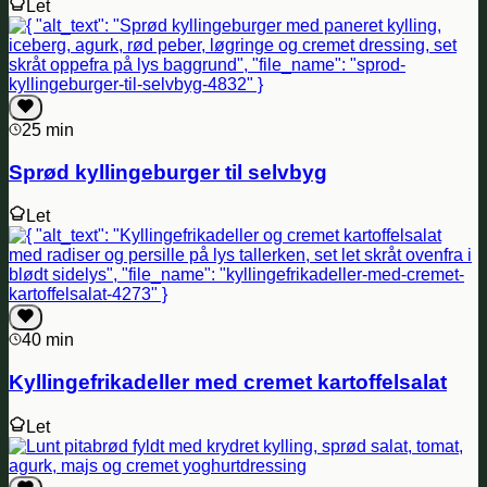
Let
25 min
Sprød kyllingeburger til selvbyg
Let
40 min
Kyllingefrikadeller med cremet kartoffelsalat
Let