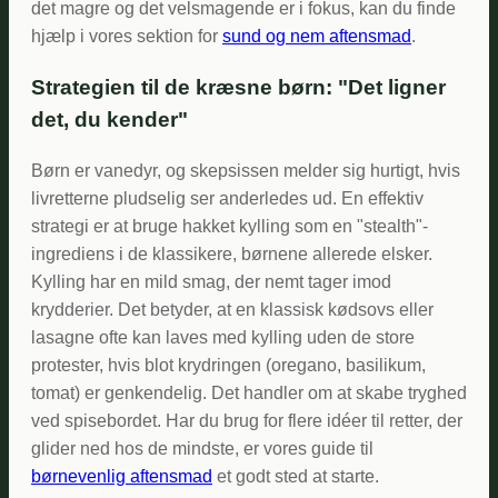
det magre og det velsmagende er i fokus, kan du finde
hjælp i vores sektion for
sund og nem aftensmad
.
Strategien til de kræsne børn: "Det ligner
det, du kender"
Børn er vanedyr, og skepsissen melder sig hurtigt, hvis
livretterne pludselig ser anderledes ud. En effektiv
strategi er at bruge hakket kylling som en "stealth"-
ingrediens i de klassikere, børnene allerede elsker.
Kylling har en mild smag, der nemt tager imod
krydderier. Det betyder, at en klassisk kødsovs eller
lasagne ofte kan laves med kylling uden de store
protester, hvis blot krydringen (oregano, basilikum,
tomat) er genkendelig. Det handler om at skabe tryghed
ved spisebordet. Har du brug for flere idéer til retter, der
glider ned hos de mindste, er vores guide til
børnevenlig aftensmad
et godt sted at starte.