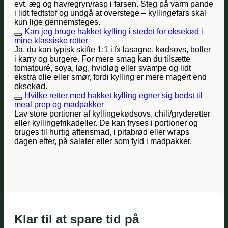
evt. æg og havregryn/rasp i farsen. Steg på varm pande
i lidt fedtstof og undgå at overstege – kyllingefars skal
kun lige gennemsteges.
Kan jeg bruge hakket kylling i stedet for oksekød i
mine klassiske retter
Ja, du kan typisk skifte 1:1 i fx lasagne, kødsovs, boller
i karry og burgere. For mere smag kan du tilsætte
tomatpuré, soya, løg, hvidløg eller svampe og lidt
ekstra olie eller smør, fordi kylling er mere magert end
oksekød.
Hvilke retter med hakket kylling egner sig bedst til
meal prep og madpakker
Lav store portioner af kyllingekødsovs, chili/gryderetter
eller kyllingefrikadeller. De kan fryses i portioner og
bruges til hurtig aftensmad, i pitabrød eller wraps
dagen efter, på salater eller som fyld i madpakker.
Klar til at spare tid på