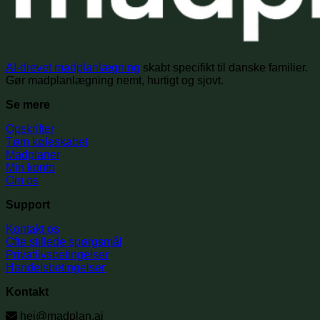
AI-drevet madplanlægning
skabt specifikt til danske familier.
Gør madplanlægning nemt, hurtigt og sjovt.
Se mere
Opskrifter
Tøm køleskabet
Madplaner
Min konto
Om os
Support
Kontakt os
Ofte stillede spørgsmål
Privatlivsbetingelser
Handelsbetingelser
Kontakt
hej@madplan.ai