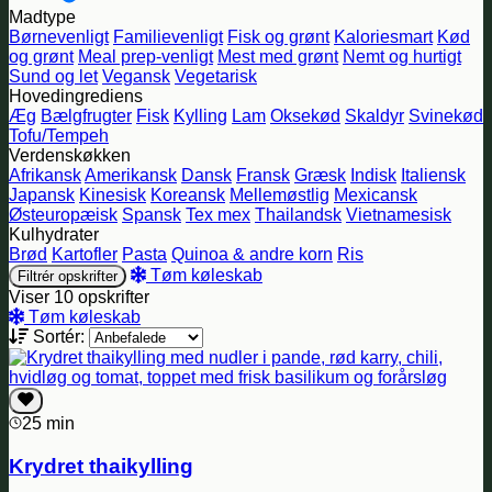
Madtype
Børnevenligt
Familievenligt
Fisk og grønt
Kaloriesmart
Kød
og grønt
Meal prep-venligt
Mest med grønt
Nemt og hurtigt
Sund og let
Vegansk
Vegetarisk
Hovedingrediens
Æg
Bælgfrugter
Fisk
Kylling
Lam
Oksekød
Skaldyr
Svinekød
Tofu/Tempeh
Verdenskøkken
Afrikansk
Amerikansk
Dansk
Fransk
Græsk
Indisk
Italiensk
Japansk
Kinesisk
Koreansk
Mellemøstlig
Mexicansk
Østeuropæisk
Spansk
Tex mex
Thailandsk
Vietnamesisk
Kulhydrater
Brød
Kartofler
Pasta
Quinoa & andre korn
Ris
Tøm køleskab
Filtrér opskrifter
Viser 10 opskrifter
Tøm køleskab
Sortér:
25 min
Krydret thaikylling