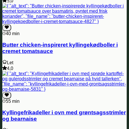
5,0
40 min
Butter chicken-inspireret kyllingekødboller i
cremet tomatsauce
Let
4,0
55 min
Kyllingefrikadeller i ovn med grøntsagsstrimler
og bearnaise