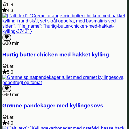
Let
4,3
30 min
Hurtig butter chicken med hakket kylling
Let
5,0
60 min
Grønne pandekager med kyllingesovs
Let
4,0