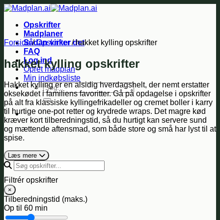
Fortsæt
til
Opskrifter
indhold
Madplaner
Forside
Sådan virker det
/
Opskrifter
/
hakket kylling opskrifter
FAQ
Log ind
hakket kylling opskrifter
Opret madplan
Min indkøbsliste
Hakket kylling er en alsidig hverdagshelt, der nemt erstatter
Søg
oksekødet i familiens favoritter. Gå på opdagelse i opskrifter
efter:
på alt fra klassiske kyllingefrikadeller og cremet boller i karry
til hurtige one-pot retter og krydrede wraps. Det magre kød
kræver kort tilberedningstid, så du hurtigt kan servere sund
og mættende aftensmad, som både store og små har lyst til at
spise.
Læs mere
Filtrér opskrifter
×
Tilberedningstid (maks.)
Op til
60 min